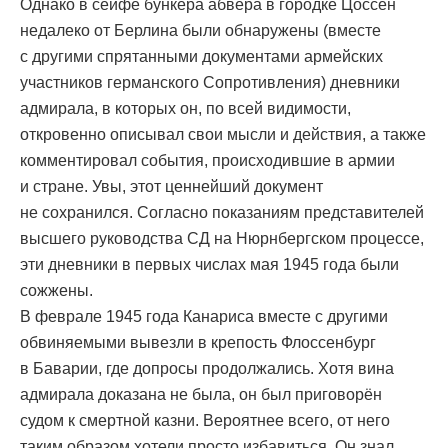
Однако в сейфе бункера абвера в городке Цоссен
недалеко от Берлина были обнаружены (вместе
с другими спрятанными документами армейских
участников германского Сопротивления) дневники
адмирала, в которых он, по всей видимости,
откровенно описывал свои мысли и действия, а также
комментировал события, происходившие в армии
и стране. Увы, этот ценнейший документ
не сохранился. Согласно показаниям представителей
высшего руководства СД на Нюрнбергском процессе,
эти дневники в первых числах мая 1945 года были
сожжены.
В феврале 1945 года Канариса вместе с другими
обвиняемыми вывезли в крепость Флоссенбург
в Баварии, где допросы продолжались. Хотя вина
адмирала доказана не была, он был приговорён
судом к смертной казни. Вероятнее всего, от него
таким образом хотели просто избавиться. Он знал