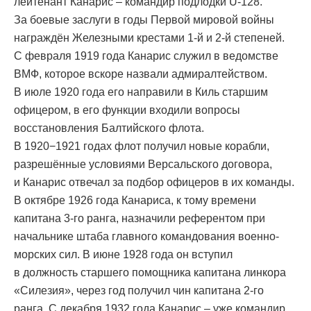
лейтенант Канарис – командир подлодки U-128.
За боевые заслуги в годы Первой мировой войны
награждён Железными крестами 1-й и 2-й степеней.
С февраля 1919 года Канарис служил в ведомстве
ВМФ, которое вскоре назвали адмиралтейством.
В июле 1920 года его направили в Киль старшим
офицером, в его функции входили вопросы
восстановления Балтийского флота.
В 1920−1921 годах флот получил новые корабли,
разрешённые условиями Версальского договора,
и Канарис отвечал за подбор офицеров в их команды.
В октябре 1926 года Канариса, к тому времени
капитана 3-го ранга, назначили референтом при
начальнике штаба главного командования военно-
морских сил. В июне 1928 года он вступил
в должность старшего помощника капитана линкора
«Силезия», через год получил чин капитана 2-го
ранга. С декабря 1932 года Канарис – уже командир