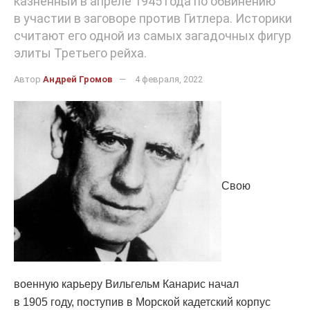
казнённый в апреле 1945 года по обвинению
в участии в заговоре против Гитлера. Историки
считают его одной из самых загадочных фигур
элиты Третьего рейха.
Автор
Андрей Громов
4 февраля, 2022
Свою
военную карьеру Вильгельм Канарис начал
в 1905 году, поступив в Морской кадетский корпус