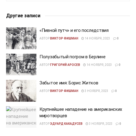
Другие записи
«Пивной путч» и его последствия
АВТОР
ВИКТОР ФИШМАН
14 НОЯБРЯ, 2023
0
Полузабытый погром в Берлине
АВТОР
ГРИГОРИЙ АРОСЕВ
14 НОЯБРЯ, 2023
0
Забытое имя: Борис Житков
АВТОР
ВИКТОР ФИШМАН
3 НОЯБРЯ, 2023
0
Крупнейшее нападение на американских
миротворцев
АВТОР
ЭДУАРД КАКАДУСЕВ
3 НОЯБРЯ, 2023
0