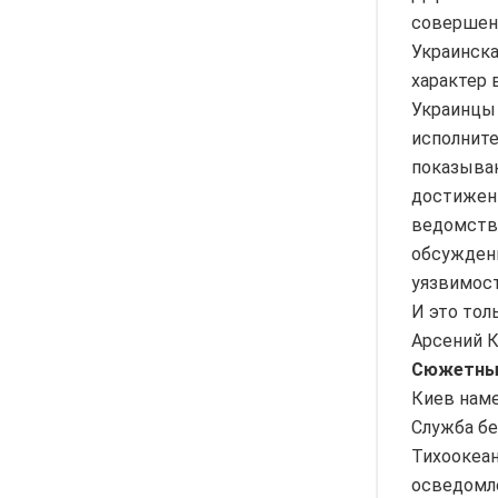
совершенн
Украинска
характер 
Украинцы 
исполните
показываю
достижени
ведомства
обсуждени
уязвимост
И это тол
Арсений 
Сюжетны
Киев наме
Служба бе
Тихоокеан
осведомле