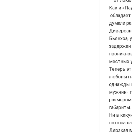
— от лока
Как и «Па
обладает 
думали ра
Диверсант
Бьенхоа, 
задержан 
проникнов
местных 
Теперь эт
любопытны
однажды п
мужчин- т
размером 
габариты.
Ни в каку
похожа на
Дерзкая в