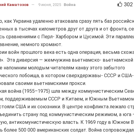
302
ний Каматозов
9 июня, 2025
Война
о, как Украина удаленно атаковала сразу пять баз российс
нных в тысячах километров друг от друга и от фронта, с
сь сравнениями с Перл- Харбором и Цусимой. Эти параллел
авнение, немного хромают.
рии войн прошлого века есть одна операция, весьма схожа
». Эта диверсия — жемчужина вьетнамско- вьетнамской
е напомним молодым читателям канву этого забытого
ческого побоища, в котором сверхдержавы- СССР и США-
ровали своими вьетнамскими прокси.
кая война (1955–1975) шла между коммунистическим Се
м, поддерживаемым СССР и Китаем, и Южным Вьетнамом,
тояли США и их союзники. В центре конфликта лежало с
ъединить страну под коммунистическим режимом, а юга 
ую, антикомунистическую власть. К 1969 году в Южном 
ь более 500 000 американских солдат. Война сопровождал