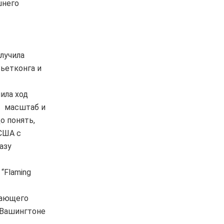
шнего
олучила
Вьетконга и
ила ход
у- масштаб и
о понять,
 США с
азу
“Flaming
шающего
 Вашингтоне