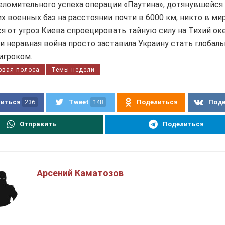
ломительного успеха операции «Паутина», дотянувшейся
х военных баз на расстоянии почти в 6000 км, никто в ми
я от угроз Киева спроецировать тайную силу на Тихий оке
и неравная война просто заставила Украину стать глобал
игроком.
рвая полоса
Темы недели
иться
236
Tweet
148
Поделиться
Под
Отправить
Поделиться
Арсений Каматозов