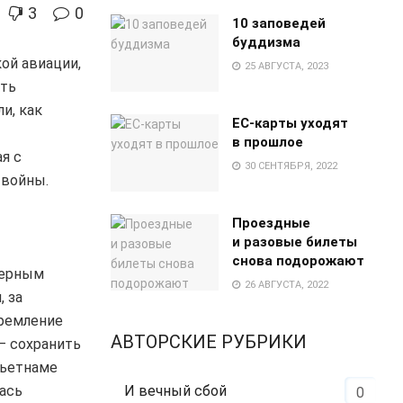
3
0
10 заповедей
буддизма
кой авиации,
25 АВГУСТА, 2023
еть
и, как
EC-карты уходят
в прошлое
я с
30 СЕНТЯБРЯ, 2022
 войны.
Проездные
и разовые билеты
снова подорожают
верным
26 АВГУСТА, 2022
 за
тремление
АВТОРСКИЕ РУБРИКИ
— сохранить
Вьетнаме
И вечный сбой
ась
0