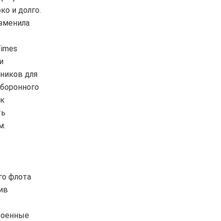
ко и долго.
изменила
Times
и
ников для
оборонного
 к
ть
м.
го флота
ив
 военные