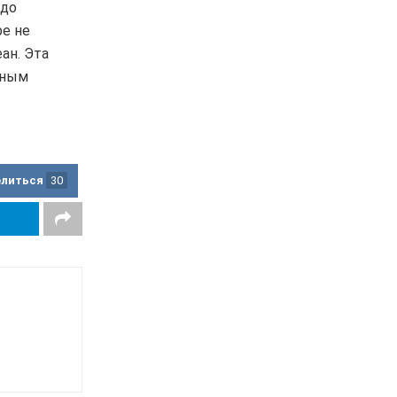
 до
ре не
ан. Эта
ьным
елиться
30