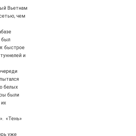
ный Вьетнам
сетью, чем
абазе
е был
я: быстрое
туннелей и
очереди
опытался
во белых
оры были
 их
». «Тень»
ерь уже