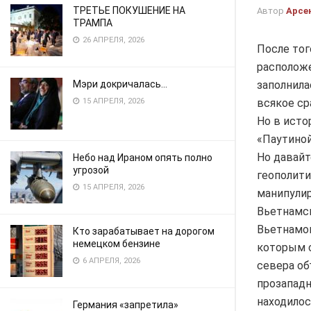
ТРЕТЬЕ ПОКУШЕНИЕ НА
Автор
Арсе
ТРАМПА
26 АПРЕЛЯ, 2026
После тог
расположе
заполнила
Мэри докричалась…
всякое ср
15 АПРЕЛЯ, 2026
Но в исто
«Паутиной
Но давайт
Небо над Ираном опять полно
угрозой
геополити
15 АПРЕЛЯ, 2026
манипули
Вьетнамс
Вьетнамо
Кто зарабатывает на дорогом
немецком бензине
которым с
6 АПРЕЛЯ, 2026
севера об
прозападн
находилос
Германия «запретила»