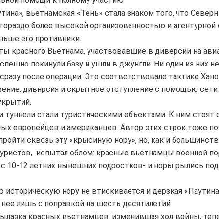
льной помощи к полному участию
утина», вьетнамская «Тень» стала знаком того, что Север
гораздо более высокой организованностью и агентурной 
ньше его противники.
ы красного Вьетнама, участвовавшие в диверсии на ави
успешно покинули базу и ушли в джунгли. Ни один из них н
сразу после операции. Это соответствовало тактике Хано
ение, дивнрсия и скрытное отступление с помощью сети 
укрытий.
и туннели стали туристическими объектами. К ним стоят 
х европейцев и американцев. Автор этих строк тоже п
ройти сквозь эту «крысиную нору», но, как и большинст
уристов, испытал облом: красные вьетнамцы военной п
с 10-12 летних нынешних подростков- и норы рылись под
ю историческую нору не втискивается и дерзкая «Паутина
 нее лишь с поправкой на шесть десятилетий.
ылазка красных вьетнамцев, изменившая ход войны, теп