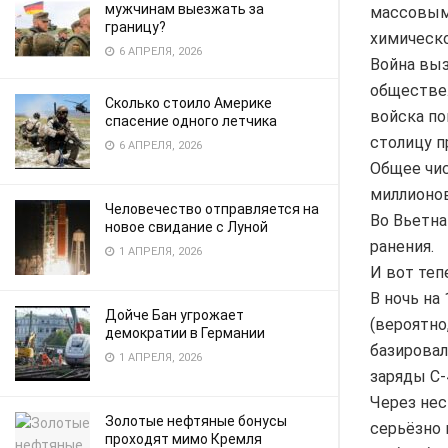
мужчинам выезжать за
массовым
границу?
химическо
6 АПРЕЛЯ, 2026
Война выз
обществе.
Сколько стоило Америке
войска по
спасение одного летчика
столицу п
6 АПРЕЛЯ, 2026
Общее чис
миллионов
Человечество отправляется на
Во Вьетна
новое свидание с Луной
ранения.
1 АПРЕЛЯ, 2026
И вот теп
В ночь на
Дойче Бан угрожает
(вероятно
демократии в Германии
базировал
1 АПРЕЛЯ, 2026
заряды C-
Через нес
Золотые нефтяные бонусы
серьёзно
проходят мимо Кремля