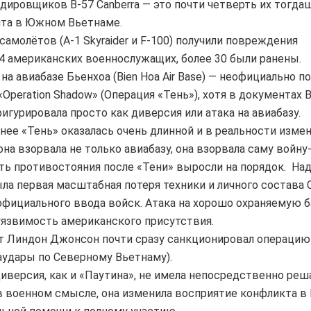
рдировщиков B-57 Canberra — это почти четверть их тогда
нта в Южном Вьетнаме.
 самолётов (A-1 Skyraider и F-100) получили повреждения
 4 американских военнослужащих, более 30 были ранены.
на авиабазе Бьенхоа (Bien Hoa Air Base) — неофициально п
«Operation Shadow» (Операция «Тень»), хотя в документах 
игурировала просто как диверсия или атака на авиабазу.
нее «Тень» оказалась очень длинной и в реальности измен
она взорвала не только авиабазу, она взорвала саму войн
ь противостояния после «Тени» выросли на порядок. Над
ыла первая масштабная потеря техники и личного состава
фициального ввода войск. Атака на хорошо охраняемую б
уязвимость американского присутствия.
 Линдон Джонсон почти сразу санкционировал операцию 
иаудары по Северному Вьетнаму).
диверсия, как и «Паутина», не имела непосредственно ре
в военном смысле, она изменила восприятие конфликта в