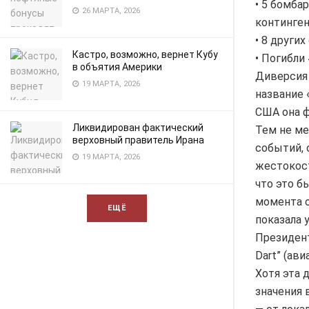
• 5 бомба
26 МАРТА, 2026
континге
• 8 других
Кастро, возможно, вернет Кубу
• Погибли
в объятия Америки
Диверсия 
19 МАРТА, 2026
название 
США она ф
Ликвидирован фактический
Тем не ме
верховный правитель Ирана
событий, 
19 МАРТА, 2026
жестокост
что это б
момента о
ЕЩЁ
показала 
Президент
Dart” (ав
Хотя эта 
значения 