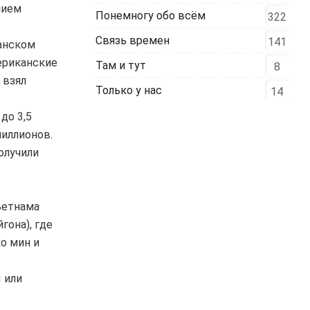
нием
Понемногу обо всём
322
Связь времен
141
анском
ериканские
Там и тут
8
 взял
Только у нас
14
до 3,5
миллионов.
олучили
Вьетнама
гона), где
о мин и
 или