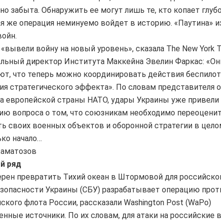
о забыта. Обнаружить ее могут лишь те, кто копает глубо
я же операция неминуемо войдет в историю. «Паутина» 
войн.
«вывели войну на новый уровень», сказала The New York 
льный директор Института Маккейна Эвелин Фаркас: «Он
т, что теперь можно координировать действия беспилот
я стратегического эффекта». По словам представителя 
 европейской страны НАТО, удары Украины уже привели
ю вопроса о том, что союзникам необходимо переоцени
ь своих военных объектов и оборонной стратегии в цело
ько начало…
Каматозов
й ряд
рен превратить Тихий океан в Штормовой для российско
зопасности Украины (СБУ) разрабатывает операцию прот
ского флота России, рассказали Washington Post (WaPo)
нные источники. По их словам, для атаки на российские