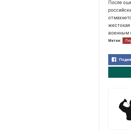
После оше
российски
отмахнетс
жестокая 
военным 
Метки:
Пе
Подел