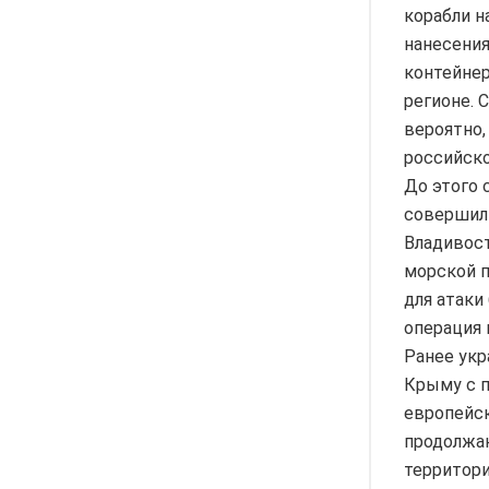
корабли н
нанесения
контейнер
регионе. 
вероятно,
российско
До этого 
совершили
Владивост
морской п
для атаки
операция 
Ранее укр
Крыму с 
европейс
продолжаю
территори