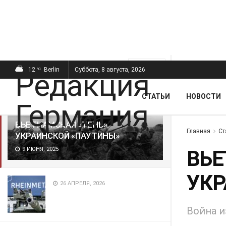
ПОСЛЕДНИЕ
ПОПУЛЯРНЫЕ
Фильтр
12
Berlin
Суббота, 8 августа, 2026
°C
СТАТЬИ
НОВОСТИ
ВЬЕТНАМСКАЯ «ТЕНЬ»
Главная
Ст
УКРАИНСКОЙ «ПАУТИНЫ»
9 ИЮНЯ, 2025
ВЬЕ
УКР
26 АПРЕЛЯ, 2026
Война и