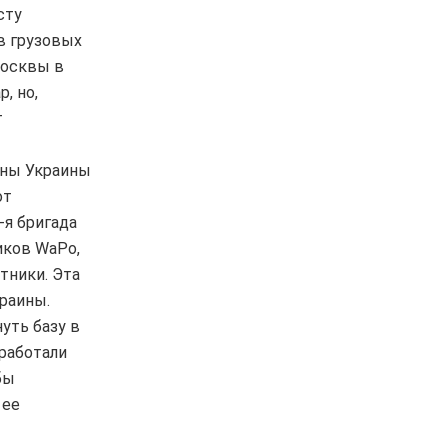
сту
в грузовых
Москвы в
, но,
т
оны Украины
от
-я бригада
иков WaPo,
тники. Эта
краины.
уть базу в
работали
бы
 ее