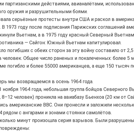
и партизанскими действиями, авианалётами, использова
го оружия и разрушительными боями.
вала серьёзные протесты внутри США и раскол в америк
 В 1973 году после подписания Парижских соглашений ам
кинули Вьетнам, а в 1975 году красный Северный Вьетнам
ротивника — Сайгон: Южный Вьетнам капитулировал.
ло погибших с обеих сторон за эту войну составило от 2,5 
 человек. Общее число раненых и покалеченных: более 5 
ме погибло и более 55000 американцев, а еще 150 тысяч п
ерь мы возвращаемся в осень 1964 года.
 1 ноября 1964 года, небольшая группа бойцов Северного 
, 8–12 человек) проникла на авиабазу Бьенхоа (20 км от Сай
ись американские ВВС. Они пронесли и заложили нескольк
4 рядом с ангарами и зонами стоянки самолётов.
колько минут произошла серия взрывов. Были разрушены
 повреждены: