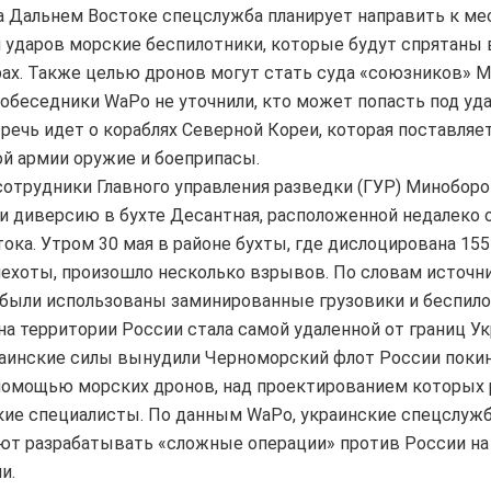
а Дальнем Востоке спецслужба планирует направить к ме
 ударов морские беспилотники, которые будут спрятаны 
ах. Также целью дронов могут стать суда «союзников» 
Собеседники WaPo не уточнили, кто может попасть под удар
 речь идет о кораблях Северной Кореи, которая поставляе
й армии оружие и боеприпасы.
сотрудники Главного управления разведки (ГУР) Минобор
 диверсию в бухте Десантная, расположенной недалеко 
ока. Утром 30 мая в районе бухты, где дислоцирована 155
ехоты, произошло несколько взрывов. По словам источн
 были использованы заминированные грузовики и беспило
на территории России стала самой удаленной от границ У
аинские силы вынудили Черноморский флот России покин
помощью морских дронов, над проектированием которых 
кие специалисты. По данным WaPo, украинские спецслуж
т разрабатывать «сложные операции» против России на
и.