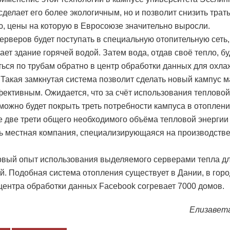
 сделает его более экологичным, но и позволит снизить трат
ю, цены на которую в Евросоюзе значительно выросли.
серверов будет поступать в специальную отопительную сеть,
ает здание горячей водой. Затем вода, отдав своё тепло, бу
ься по трубам обратно в центр обработки данных для охл
 Такая замкнутая система позволит сделать новый кампус 
ективным. Ожидается, что за счёт использования тепловой
можно будет покрыть треть потребности кампуса в отоплени
 две трети общего необходимого объёма тепловой энергии 
ь местная компания, специализирующаяся на производстве
рвый опыт использования выделяемого серверами тепла д
. Подобная система отопления существует в Дании, в горо
 центра обработки данных Facebook согревает 7000 домов.
Елизавет