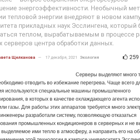
шение энергоэффективности. Необычный ме
и тепловой энергии внедряют в новом камп
итета прикладных наук Эсслингена, который 
аться теплом, вырабатываемым в процессе 
 серверов центра обработки данных.
259
авета Щелканова
17 декабря, 2021
Экология
Серверы выделяют много т
еобходимо отводить во избежание перегрева. Чаще всего д
ия используются специальные машины промышленного
ирования, в которых в качестве охлаждающего агента исп
или газы. Для работы этих аппаратов требуется много элект
инженеры разработали систему, позволяющую отказаться
зования промышленных кондиционеров в серверных и не 
 выделяемое ими тепло в атмосферу, а направить его на о
рименение этой технологии в кампусе университета Эсслин