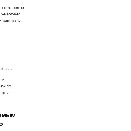
о становятся
 животных.
и виноваты...
24
0
ом
е было
нить
самым
ю