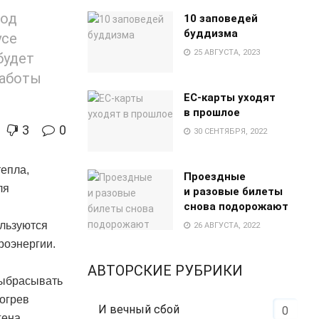
тод
10 заповедей
буддизма
усе
25 АВГУСТА, 2023
будет
работы
EC-карты уходят
в прошлое
3
0
30 СЕНТЯБРЯ, 2022
епла,
Проездные
ля
и разовые билеты
снова подорожают
ользуются
26 АВГУСТА, 2022
роэнергии.
АВТОРСКИЕ РУБРИКИ
выбрасывать
богрев
И вечный сбой
0
гена