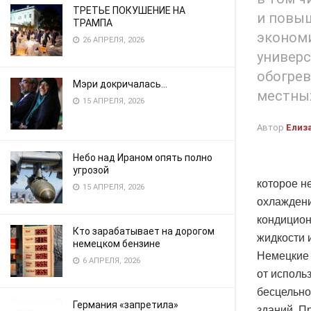
ТРЕТЬЕ ПОКУШЕНИЕ НА
и повы
ТРАМПА
экономи
26 АПРЕЛЯ, 2026
универс
обогрев
Мэри докричалась…
местных
15 АПРЕЛЯ, 2026
Автор
Елиз
Небо над Ираном опять полно
угрозой
которое н
15 АПРЕЛЯ, 2026
охлажден
кондицион
Кто зарабатывает на дорогом
жидкости 
немецком бензине
Немецкие 
6 АПРЕЛЯ, 2026
от исполь
бесцельно
Германия «запретила»
зданий. П