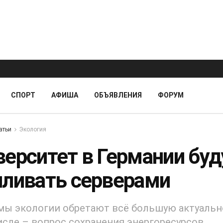
СПОРТ
АФИША
ОБЪЯВЛЕНИЯ
ФОРУМ
атьи
Экология
верситет в Германии буд
пливать серверами
ы экологии обретают всё большую актуальн
исле – вопрос сохранения энергоресурсов