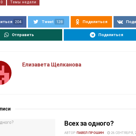
50
Темы недели
иться
204
Tweet
128
Поделиться
Под
Отправить
Поделиться
Елизавета Щелканова
аписи
Всех за одного?
АВТОР
ПАВЕЛ ПРОШИН
26 СЕНТЯБРЯ, 