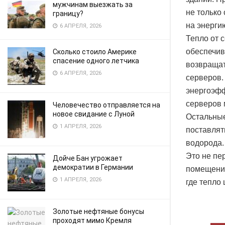
мужчинам выезжать за
не только
границу?
на энерги
6 АПРЕЛЯ, 2026
Тепло от 
обеспечив
Сколько стоило Америке
спасение одного летчика
возвращат
6 АПРЕЛЯ, 2026
серверов.
энергоэфф
серверов 
Человечество отправляется на
новое свидание с Луной
Остальные
1 АПРЕЛЯ, 2026
поставлят
водорода.
Это не пе
Дойче Бан угрожает
демократии в Германии
помещений
1 АПРЕЛЯ, 2026
где тепло
Золотые нефтяные бонусы
проходят мимо Кремля