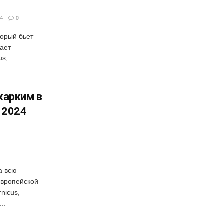
4
0
торый бьет
ает
us,
жарким в
 2024
а всю
Европейской
nicus,
..