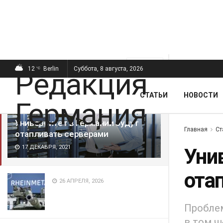
ПОСЛЕДНИЕ
ПОПУЛЯРНЫЕ
Фильтр
12
Berlin
Суббота, 8 августа, 2026
°C
СТАТЬИ
НОВОСТИ
Университет в Германии будут
Главная
Ст
отапливать серверами
17 ДЕКАБРЯ, 2021
Уни
ота
26 АПРЕЛЯ, 2026
Проблем
в том ч