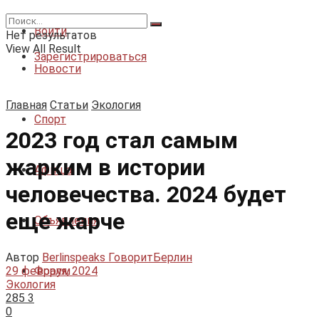
Статьи
Войти
Нет результатов
View All Result
Зарегистрироваться
Новости
Главная
Статьи
Экология
Спорт
2023 год стал самым
жарким в истории
Афиша
человечества. 2024 будет
еще жарче
Объявления
Автор
Berlinspeaks ГоворитБерлин
29 февраля, 2024
Форум
Экология
285
3
0