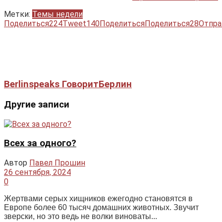
Метки:
Темы недели
Поделиться
224
Tweet
140
Поделиться
Поделиться
28
Отпра
Berlinspeaks ГоворитБерлин
Другие записи
Всех за одного?
Автор
Павел Прошин
26 сентября, 2024
0
Жертвами серых хищников ежегодно становятся в
Европе более 60 тысяч домашних животных. Звучит
зверски, но это ведь не волки виноваты...