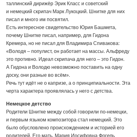
таллинский дирижёр Эрик Класс и советский
и немецкий скрипач Марк Лукоцкий. Шнитке для них
писал и много им посвятил.
Есть интересное свидетельство Юрия Башмета,
почему Шнитке писал, например, для Гидона
Кремера, но не писал для Владимира Спивакова:
«Володя – популист, он работает на массы. Альфреду
это противно. Идеал скрипача для него – это Гидон.
А Гидона и Володю невозможно поставить на одну
доску, они разные во всём».
Речь тут идёт не о капризе, а о принципиальности. Эта
черта характера проявлялась у него с детства.
Немецкое детство
Родители Шнитке между собой говорили по-немецки,
и первым языком композитора стал немецкий. Это
было обусловлено происхождением и историей его
родителей. Его мать, Мария Иосифовна Фогель