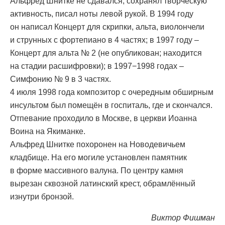
Альфред Шнитке не сдавался, сохранял творческую
активность, писал ноты левой рукой. В 1994 году
он написал Концерт для скрипки, альта, виолончели
и струнных с фортепиано в 4 частях; в 1997 году –
Концерт для альта № 2 (не опубликован; находится
на стадии расшифровки); в 1997−1998 годах –
Симфонию № 9 в 3 частях.
4 июля 1998 года композитор с очередным обширным
инсультом был помещён в госпиталь, где и скончался.
Отпевание проходило в Москве, в церкви Иоанна
Воина на Якиманке.
Альфред Шнитке похоронен на Новодевичьем
кладбище. На его могиле установлен памятник
в форме массивного валуна. По центру камня
вырезан сквозной латинский крест, обрамлённый
изнутри бронзой.
Виктор Фишман