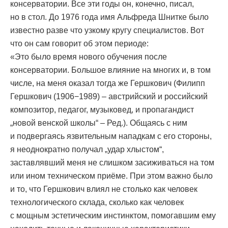
консерватории. Все эти годы он, конечно, писал,
но в стол. До 1976 года имя Альфреда Шнитке было
известно разве что узкому кругу специалистов. Вот
что он сам говорит об этом периоде:
«Это было время нового обучения после
консерватории. Большое влияние на многих и, в том
числе, на меня оказал тогда же Гершкович (Филипп
Гершкович (1906−1989) – австрийский и российский
композитор, педагог, музыковед, и пропагандист
„новой венской школы“ – Ред.). Общаясь с ним
и подвергаясь язвительным нападкам с его стороны,
я неоднократно получал „удар хлыстом“,
заставлявший меня не слишком засиживаться на том
или ином техническом приёме. При этом важно было
и то, что Гершкович влиял не столько как человек
технологического склада, сколько как человек
с мощным эстетическим инстинктом, помогавшим ему