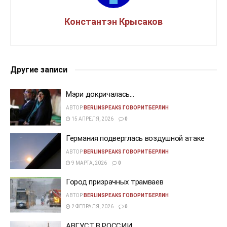
Константэн Крысаков
Другие записи
Мэри докричалась…
АВТОР
BERLINSPEAKS ГОВОРИТБЕРЛИН
15 АПРЕЛЯ, 2026
0
Германия подверглась воздушной атаке
АВТОР
BERLINSPEAKS ГОВОРИТБЕРЛИН
9 МАРТА, 2026
0
Город призрачных трамваев
АВТОР
BERLINSPEAKS ГОВОРИТБЕРЛИН
2 ФЕВРАЛЯ, 2026
0
АВГУСТ В РОССИИ