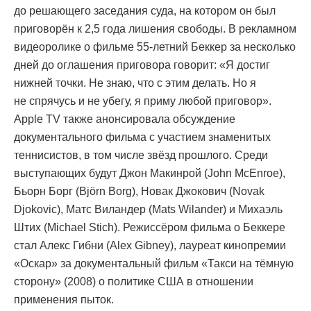
до решающего заседания суда, на котором он был
приговорён к 2,5 года лишения свободы. В рекламном
видеоролике о фильме 55-летний Беккер за несколько
дней до оглашения приговора говорит: «Я достиг
нижней точки. Не знаю, что с этим делать. Но я
не спрячусь и не убегу, я приму любой приговор».
Apple TV также анонсировала обсуждение
документального фильма с участием знаменитых
теннисистов, в том числе звёзд прошлого. Среди
выступающих будут Джон Макинрой (John McEnroe),
Бьорн Борг (Björn Borg), Новак Джокович (Novak
Djokovic), Матс Виландер (Mats Wilander) и Михаэль
Штих (Michael Stich). Режиссёром фильма о Беккере
стал Алекс Гибни (Alex Gibney), лауреат кинопремии
«Оскар» за документальный фильм «Такси на тёмную
сторону» (2008) о политике США в отношении
применения пыток.