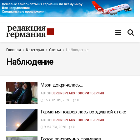
Главная
Категория
Статьи
Наблюдение
Наблюдение
Мэри докричалась…
АВТОР
BERLINSPEAKS ГОВОРИТБЕРЛИН
15 АПРЕЛЯ, 2026
0
Германия подверглась воздушной атаке
АВТОР
BERLINSPEAKS ГОВОРИТБЕРЛИН
9 МАРТА, 2026
0
Город призрачных трамваев