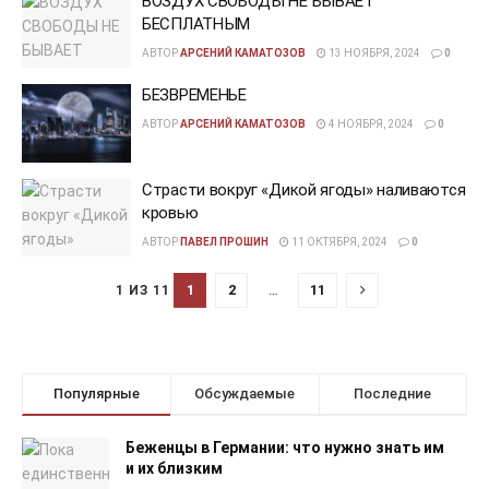
ВОЗДУХ СВОБОДЫ НЕ БЫВАЕТ
БЕСПЛАТНЫМ
АВТОР
АРСЕНИЙ КАМАТОЗОВ
13 НОЯБРЯ, 2024
0
БЕЗВРЕМЕНЬЕ
АВТОР
АРСЕНИЙ КАМАТОЗОВ
4 НОЯБРЯ, 2024
0
Страсти вокруг «Дикой ягоды» наливаются
кровью
АВТОР
ПАВЕЛ ПРОШИН
11 ОКТЯБРЯ, 2024
0
1
2
…
11
1 ИЗ 11
Популярные
Обсуждаемые
Последние
Беженцы в Германии: что нужно знать им
и их близким