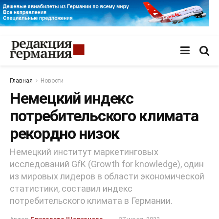
Главная
Новости
Немецкий индекс
потребительского климата
рекордно низок
Немецкий институт маркетинговых
исследований GfK (Growth for knowledge), один
из мировых лидеров в области экономической
статистики, составил индекс
потребительского климата в Германии.