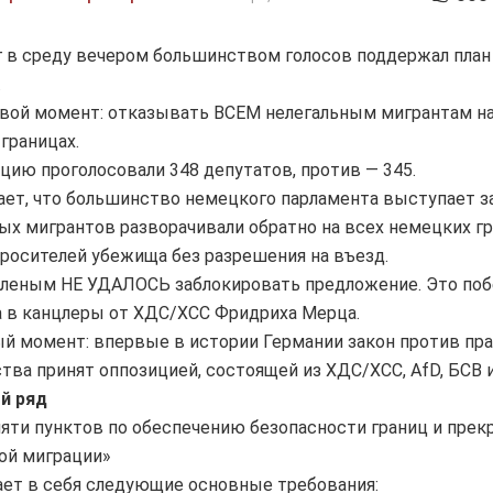
 в среду вечером большинством голосов поддержал план
.
вой момент: отказывать ВСЕМ нелегальным мигрантам н
границах.
цию проголосовали 348 депутатов, против — 345.
ает, что большинство немецкого парламента выступает за
ых мигрантов разворачивали обратно на всех немецких г
росителей убежища без разрешения на въезд.
еленым НЕ УДАЛОСЬ заблокировать предложение. Это поб
 в канцлеры от ХДС/ХСС Фридриха Мерца.
й момент: впервые в истории Германии закон против пр
ва принят оппозицией, состоящей из ХДС/ХСС, AfD, БСВ 
й ряд
пяти пунктов по обеспечению безопасности границ и пре
ой миграции»
ет в себя следующие основные требования: