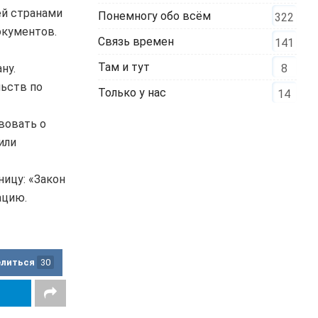
ей странами
Понемногу обо всём
322
окументов.
Связь времен
141
Там и тут
8
ну.
льств по
Только у нас
14
вовать о
или
ицу: «Закон
ацию.
елиться
30