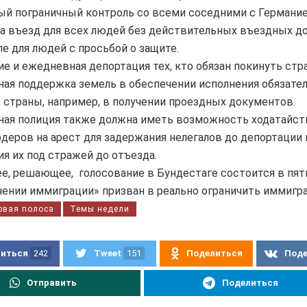
й пограничный контроль со всеми соседними с Германи
на въезд для всех людей без действительных въездных д
ле для людей с просьбой о защите.
е и ежедневная депортация тех, кто обязан покинуть стра
ая поддержка земель в обеспечении исполнения обязате
 страны, например, в получении проездных документов.
ная полиция также должна иметь возможность ходатайст
деров на арест для задержания нелегалов до депортации 
я их под стражей до отъезда.
, решающее, голосование в Бундестаге состоится в пятн
чении иммиграции» призван в реально ограничить иммигр
рвая полоса
Темы недели
иться
242
Tweet
151
Поделиться
Под
Отправить
Поделиться