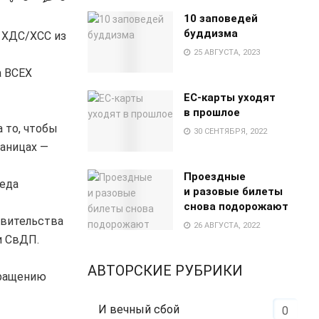
10 заповедей
буддизма
 ХДС/ХСС из
25 АВГУСТА, 2023
а ВСЕХ
EC-карты уходят
в прошлое
 то, чтобы
30 СЕНТЯБРЯ, 2022
раницах —
Проездные
еда
и разовые билеты
снова подорожают
авительства
26 АВГУСТА, 2022
и СвДП.
АВТОРСКИЕ РУБРИКИ
кращению
И вечный сбой
0