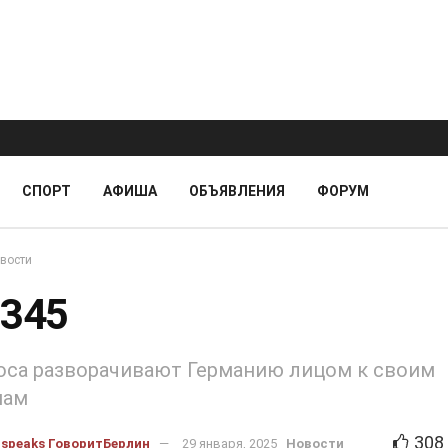
СПОРТ
АФИША
ОБЪЯВЛЕНИЯ
ФОРУМ
вости
:345
оса разворачивают Германию лицом к своим
нам
308
nspeaks ГоворитБерлин
29 января, 2025
Новости