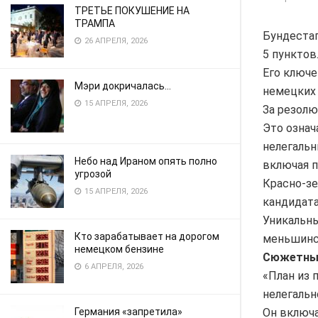
ТРЕТЬЕ ПОКУШЕНИЕ НА
ТРАМПА
Бундестаг
26 АПРЕЛЯ, 2026
5 пунктов
Его ключе
Мэри докричалась…
немецких 
15 АПРЕЛЯ, 2026
За резолю
Это означ
нелегальн
Небо над Ираном опять полно
включая п
угрозой
Красно-з
15 АПРЕЛЯ, 2026
кандидата
Уникальны
Кто зарабатывает на дорогом
меньшинст
немецком бензине
Сюжетны
6 АПРЕЛЯ, 2026
«План из 
нелегальн
Он включа
Германия «запретила»