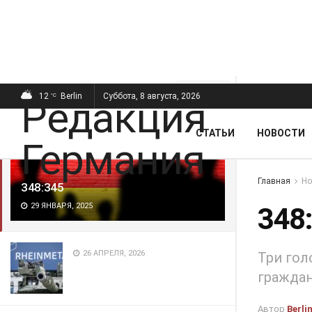
ПОСЛЕДНИЕ
ПОПУЛЯРНЫЕ
Фильтр
12
Berlin
Суббота, 8 августа, 2026
°C
СТАТЬИ
НОВОСТИ
Главная
Но
348:345
29 ЯНВАРЯ, 2025
348
26 АПРЕЛЯ, 2026
Три гол
гражда
Автор
Berli