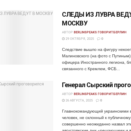
СЛЕДЫ ИЗ ЛУВРА ВЕД
МОСКВУ
АВТОР
BERLINSPEAKS ГОВОРИТБЕРЛИН
29 ОКТЯБРЯ, 2025
0
Следствие вышло на фигуру некое
Малиновского (на фото с Путиным)
офицера Иностранного легиона, бл
связанного с Кремлем, ФСБ...
Генерал Сырский прог
АВТОР
BERLINSPEAKS ГОВОРИТБЕРЛИН
26 АВГУСТА, 2025
0
Главнокомандующий украинскими 
человек, не склонный к публичному
совершенно неожиданно назвал эт
августовкские дни «решающими и 