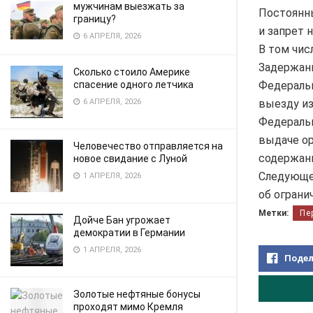
мужчинам выезжать за
Постоянны
границу?
и запрет 
6 АПРЕЛЯ, 2026
В том чис
Задержани
Сколько стоило Америке
Федеральн
спасение одного летчика
выезду из
6 АПРЕЛЯ, 2026
Федераль
выдаче ор
Человечество отправляется на
содержани
новое свидание с Луной
Следующее
1 АПРЕЛЯ, 2026
об ограни
Метки:
Пе
Дойче Бан угрожает
демократии в Германии
1 АПРЕЛЯ, 2026
Подел
Золотые нефтяные бонусы
проходят мимо Кремля