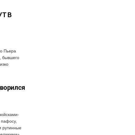
УТ В
го Пьера
, бывшего
изко
оворился
войсками-
 пафосу,
и рутинные
великими».