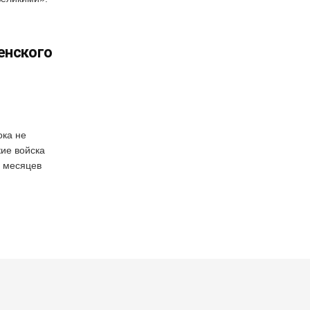
енского
ока не
кие войска
7 месяцев