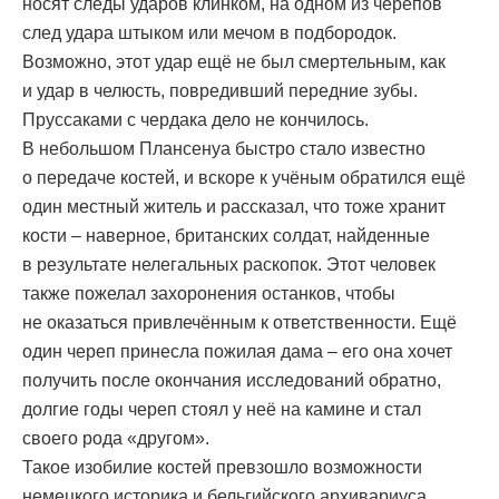
носят следы ударов клинком, на одном из черепов
след удара штыком или мечом в подбородок.
Возможно, этот удар ещё не был смертельным, как
и удар в челюсть, повредивший передние зубы.
Пруссаками с чердака дело не кончилось.
В небольшом Плансенуа быстро стало известно
о передаче костей, и вскоре к учёным обратился ещё
один местный житель и рассказал, что тоже хранит
кости – наверное, британских солдат, найденные
в результате нелегальных раскопок. Этот человек
также пожелал захоронения останков, чтобы
не оказаться привлечённым к ответственности. Ещё
один череп принесла пожилая дама – его она хочет
получить после окончания исследований обратно,
долгие годы череп стоял у неё на камине и стал
своего рода «другом».
Такое изобилие костей превзошло возможности
немецкого историка и бельгийского архивариуса.