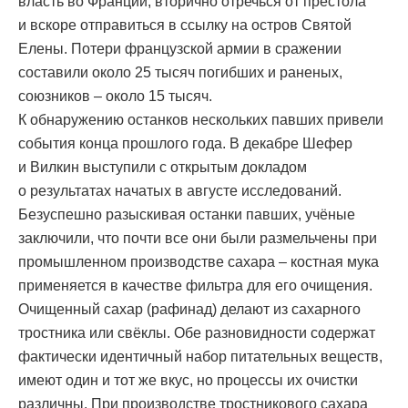
власть во Франции, вторично отречься от престола
и вскоре отправиться в ссылку на остров Святой
Елены. Потери французской армии в сражении
составили около 25 тысяч погибших и раненых,
союзников – около 15 тысяч.
К обнаружению останков нескольких павших привели
события конца прошлого года. В декабре Шефер
и Вилкин выступили с открытым докладом
о результатах начатых в августе исследований.
Безуспешно разыскивая останки павших, учёные
заключили, что почти все они были размельчены при
промышленном производстве сахара – костная мука
применяется в качестве фильтра для его очищения.
Очищенный сахар (рафинад) делают из сахарного
тростника или свёклы. Обе разновидности содержат
фактически идентичный набор питательных веществ,
имеют один и тот же вкус, но процессы их очистки
различны. При производстве тростникового сахара