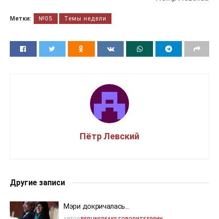
Метки:
№05
Темы недели
Пётр Левский
Другие записи
Мэри докричалась…