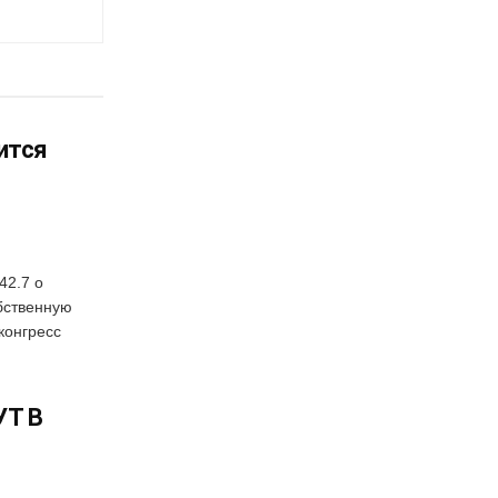
ится
42.7 о
бственную
конгресс
УТ В