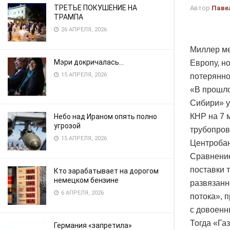
ТРЕТЬЕ ПОКУШЕНИЕ НА
Автор
Паве
ТРАМПА
26 АПРЕЛЯ, 2026
Миллер ме
Мэри докричалась…
Европу, н
15 АПРЕЛЯ, 2026
потерянно
«В прошло
Сибири» ув
КНР на 7 
Небо над Ираном опять полно
угрозой
трубопрово
15 АПРЕЛЯ, 2026
Центробан
Сравнение
поставки 
Кто зарабатывает на дорогом
немецком бензине
развязанн
6 АПРЕЛЯ, 2026
потока», 
с довоенн
Тогда «Га
Германия «запретила»