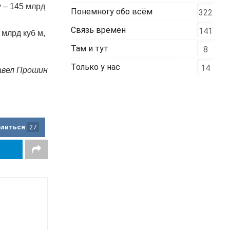
 – 145 млрд
Понемногу обо всём
322
Связь времен
141
 млрд куб м,
Там и тут
8
Только у нас
14
авел Прошин
елиться
27