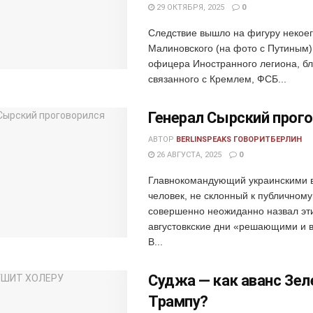
29 ОКТЯБРЯ, 2025
0
Следствие вышло на фигуру некое
Малиновского (на фото с Путиным)
офицера Иностранного легиона, бл
связанного с Кремлем, ФСБ...
Генерал Сырский прог
АВТОР
BERLINSPEAKS ГОВОРИТБЕРЛИН
26 АВГУСТА, 2025
0
Главнокомандующий украинскими 
человек, не склонный к публичному
совершенно неожиданно назвал эт
августовкские дни «решающими и 
В...
Суджа — как аванс Зел
Трампу?