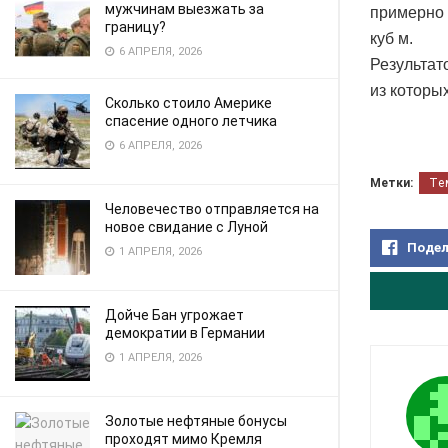
мужчинам выезжать за
примерно 
границу?
куб м.
6 АПРЕЛЯ, 2026
Результат
из которы
Сколько стоило Америке
спасение одного летчика
6 АПРЕЛЯ, 2026
Метки:
Те
Человечество отправляется на
новое свидание с Луной
Подел
1 АПРЕЛЯ, 2026
Дойче Бан угрожает
демократии в Германии
1 АПРЕЛЯ, 2026
Золотые нефтяные бонусы
проходят мимо Кремля