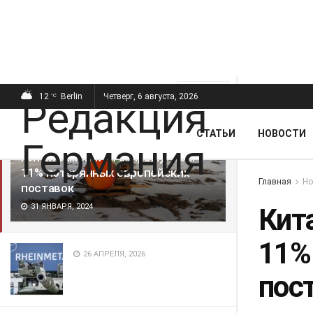
ПОСЛЕДНИЕ
ПОПУЛЯРНЫЕ
Фильтр
12
Berlin
Четверг, 6 августа, 2026
°C
СТАТЬИ
НОВОСТИ
Китай заменил «Газпрому» всего
11% потерянных европейских
Главная
Но
поставок
31 ЯНВАРЯ, 2024
Кит
11%
26 АПРЕЛЯ, 2026
пос