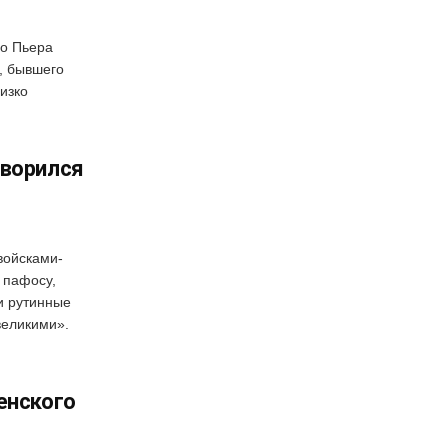
го Пьера
, бывшего
изко
оворился
войсками-
 пафосу,
и рутинные
великими».
енского