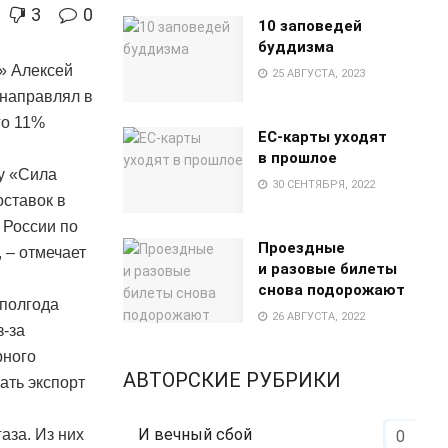
3
0
10 заповедей
буддизма
» Алексей
25 АВГУСТА, 2023
 направлял в
го 11%
EC-карты уходят
в прошлое
ду «Сила
30 СЕНТЯБРЯ, 2022
оставок в
 России по
Проездные
, – отмечает
и разовые билеты
снова подорожают
 полгода
26 АВГУСТА, 2022
з-за
рного
АВТОРСКИЕ РУБРИКИ
ать экспорт
И вечный сбой
аза. Из них
0