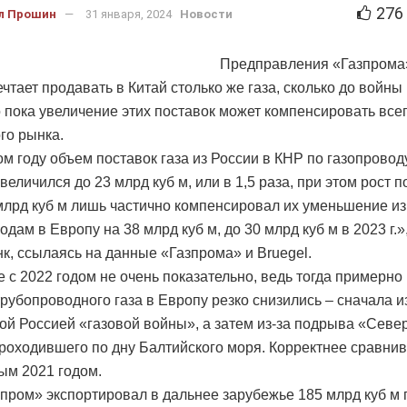
276
л Прошин
31 января, 2024
Новости
Предправления «Газпрома
чтает продавать в Китай столько же газа, сколько до войны
о пока увеличение этих поставок может компенсировать все
го рынка.
м году объем поставок газа из России в КНР по газопрово
еличился до 23 млрд куб м, или в 1,5 раза, при этом рост п
млрд куб м лишь частично компенсировал их уменьшение из
дам в Европу на 38 млрд куб м, до 30 млрд куб м в 2023 г.»
к, ссылаясь на данные «Газпрома» и Bruegel.
 с 2022 годом не очень показательно, ведь тогда примерно
трубопроводного газа в Европу резко снизились – сначала и
ой Россией «газовой войны», а затем из-за подрыва «Севе
проходившего по дну Балтийского моря. Корректнее сравнив
ым 2021 годом.
зпром» экспортировал в дальнее зарубежье 185 млрд куб м г