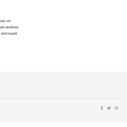
ока не
кие войска
7 месяцев