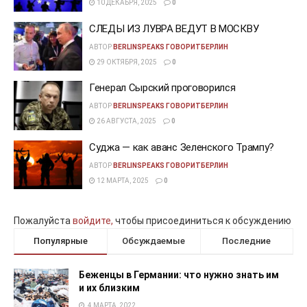
10 ДЕКАБРЯ, 2025
0
СЛЕДЫ ИЗ ЛУВРА ВЕДУТ В МОСКВУ
АВТОР
BERLINSPEAKS ГОВОРИТБЕРЛИН
29 ОКТЯБРЯ, 2025
0
Генерал Сырский проговорился
АВТОР
BERLINSPEAKS ГОВОРИТБЕРЛИН
26 АВГУСТА, 2025
0
Суджа — как аванс Зеленского Трампу?
АВТОР
BERLINSPEAKS ГОВОРИТБЕРЛИН
12 МАРТА, 2025
0
Пожалуйста
войдите,
чтобы присоединиться к обсуждению
Популярные
Обсуждаемые
Последние
Беженцы в Германии: что нужно знать им
и их близким
4 МАРТА, 2022