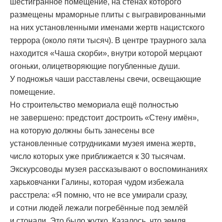
шестигранное помещение, на стенах которого
размещены мраморные плиты с выгравированными
на них установленными именами жертв нацистского
террора (около пяти тысяч). В центре траурного зала
находится «Чаша скорби», внутри которой мерцают
огоньки, олицетворяющие погубленные души.
У подножья чаши расставлены свечи, освещающие
помещение.
Но строительство мемориала ещё полностью
не завершено: предстоит достроить «Стену имён»,
на которую должны быть занесены все
установленные сотрудниками музея имена жертв,
число которых уже приближается к 30 тысячам.
Экскурсоводы музея рассказывают о воспоминаниях
харьковчанки Галины, которая чудом избежала
расстрела: «Я помню, что не все умирали сразу,
и сотни людей лежали погребённые под землёй
и стонали. Это было жутко. Казалось, что земля