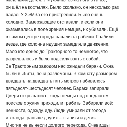
он шёл на костылях. Было скользко, он несколько раз
падал. У ХЭМЗа его пристрелили. Было очень
холодно. Замерзающие отставали, и если они
оказывались в поле зрения немцев, их убивали. Ещё
в самом центре города начались грабежи. Грабили
везде, где колонна идущих замедляла движение.
Мало кто донёс до Тракторного то немногое, что
разрешалось и было под силу взять с собой.
За Тракторным заводом нас ожидали бараки. Окна
были выбиты, печи разломаны. В комнату размером
двадцать на двадцать пять метров набивалось
пятьдесят-шестьдесят человек. Бараки запирали.
Двери открывались, когда немцы под предлогом
поисков оружия приходили грабить. Забирали всё:
ценности, одежду, еду. Люди умирали от голода
и холода; раньше других – старики и дети».
Многие не вынесли долгого перехода. Очевидцы