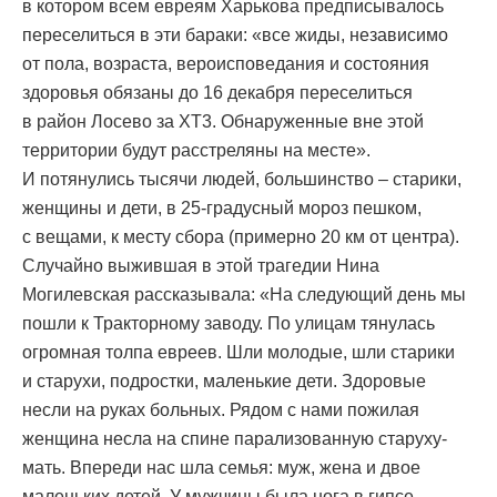
в котором всем евреям Харькова предписывалось
переселиться в эти бараки: «все жиды, независимо
от пола, возраста, вероисповедания и состояния
здоровья обязаны до 16 декабря переселиться
в район Лосево за ХТ3. Обнаруженные вне этой
территории будут расстреляны на месте».
И потянулись тысячи людей, большинство – старики,
женщины и дети, в 25-градусный мороз пешком,
с вещами, к месту сбора (примерно 20 км от центра).
Случайно выжившая в этой трагедии Нина
Могилевская рассказывала: «На следующий день мы
пошли к Тракторному заводу. По улицам тянулась
огромная толпа евреев. Шли молодые, шли старики
и старухи, подростки, маленькие дети. Здоровые
несли на руках больных. Рядом с нами пожилая
женщина несла на спине парализованную старуху-
мать. Впереди нас шла семья: муж, жена и двое
маленьких детей. У мужчины была нога в гипсе,