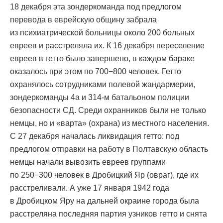
18 декабря эта зондеркоманда под предлогом
перевода в еврейскую общину забрала
из психиатрической больницы около 200 больных
евреев и расстреляла их. К 16 декабря переселение
евреев в гетто было завершено, в каждом бараке
оказалось при этом по 700−800 человек. Гетто
охранялось сотрудниками полевой жандармерии,
зондеркоманды 4а и 314-м батальоном полиции
безопасности СД. Среди охранников были не только
немцы, но и «варта» (охрана) из местного населения.
С 27 декабря началась ликвидация гетто: под
предлогом отправки на работу в Полтавскую область
немцы начали вывозить евреев группами
по 250−300 человек в Дробицкий Яр (овраг), где их
расстреливали. А уже 17 января 1942 года
в Дробицком Яру на дальней окраине города была
расстреляна последняя партия узников гетто и снята