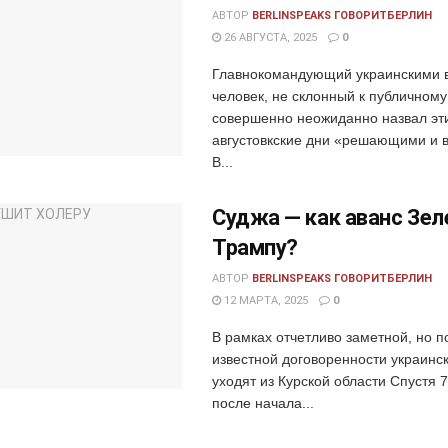
АВТОР
BERLINSPEAKS ГОВОРИТБЕРЛИН
26 АВГУСТА, 2025
0
Главнокомандующий украинскими 
человек, не склонный к публичному
совершенно неожиданно назвал эт
августовкские дни «решающими и 
В...
Суджа — как аванс Зел
Трампу?
АВТОР
BERLINSPEAKS ГОВОРИТБЕРЛИН
12 МАРТА, 2025
0
В рамках отчетливо заметной, но п
известной договоренности украинс
уходят из Курской области Спустя 
после начала...