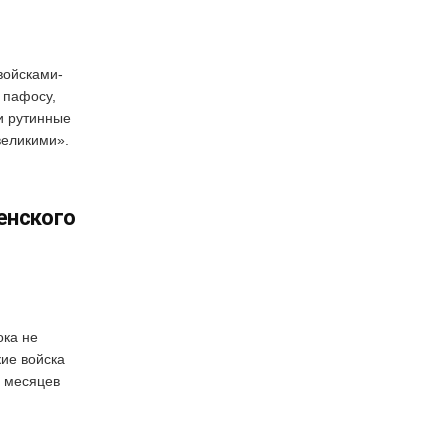
войсками-
 пафосу,
и рутинные
великими».
енского
ока не
кие войска
7 месяцев