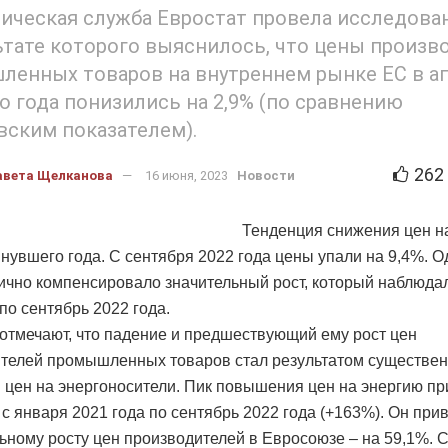
ическая служба Евростат провела исследован
ьтате которого выяснилось, что цены произв
енных товаров на внутреннем рынке ЕС в а
о года понизились на 2,9% (по сравнению
вским показателем).
262
авета Щелканова
16 июня, 2023
Новости
Тенденция снижения цен н
нувшего года. С сентября 2022 года цены упали на 9,4%. О
ично компенсировало значительный рост, который наблюда
по сентябрь 2022 года.
отмечают, что падение и предшествующий ему рост цен
телей промышленных товаров стал результатом существе
 цен на энергоносители. Пик повышения цен на энергию п
 с января 2021 года по сентябрь 2022 года (+163%). Он при
льному росту цен производителей в Евросоюзе – на 59,1%. 