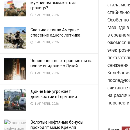
мужчинам выезжать за
стала мен
границу?
стабильно
6 АПРЕЛЯ, 2026
Особенно 
газа, где
Сколько стоило Америке
в среднем 
спасение одного летчика
ежемесячн
6 АПРЕЛЯ, 2026
электроэн
показател
Человечество отправляется на
снижения 
новое свидание с Луной
Колебания
1 АПРЕЛЯ, 2026
последующ
считаются
Дойче Бан угрожает
на различ
демократии в Германии
перспекти
1 АПРЕЛЯ, 2026
Золотые нефтяные бонусы
проходят мимо Кремля
Метки:
№