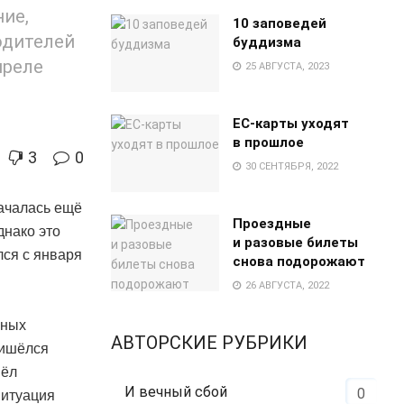
ие,
10 заповедей
одителей
буддизма
преле
25 АВГУСТА, 2023
EC-карты уходят
в прошлое
3
0
30 СЕНТЯБРЯ, 2022
ачалась ещё
Проездные
днако это
и разовые билеты
лся с января
снова подорожают
26 АВГУСТА, 2022
нных
АВТОРСКИЕ РУБРИКИ
ришёлся
вёл
И вечный сбой
0
Ситуация