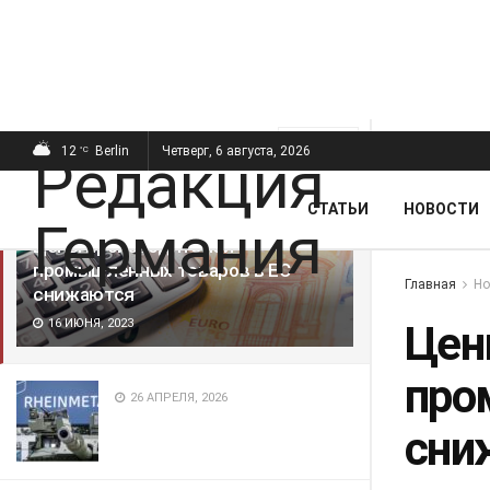
ПОСЛЕДНИЕ
ПОПУЛЯРНЫЕ
Фильтр
12
Berlin
Четверг, 6 августа, 2026
°C
СТАТЬИ
НОВОСТИ
Цены производителей
промышленных товаров в ЕС
Главная
Но
снижаются
16 ИЮНЯ, 2023
Цен
про
26 АПРЕЛЯ, 2026
сни