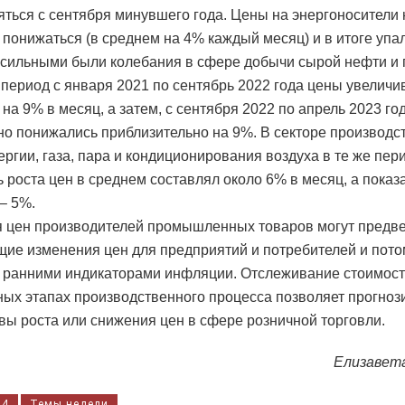
яться с сентября минувшего года. Цены на энергоносители
 понижаться (в среднем на 4% каждый месяц) и в итоге упал
сильными были колебания в сфере добычи сырой нефти и 
 в период с января 2021 по сентябрь 2022 года цены увеличи
на 9% в месяц, а затем, с сентября 2022 по апрель 2023 год
о понижались приблизительно на 9%. В секторе производс
ергии, газа, пара и кондиционирования воздуха в те же пе
ь роста цен в среднем составлял около 6% в месяц, а показ
– 5%.
 цен производителей промышленных товаров могут предв
ие изменения цен для предприятий и потребителей и пото
 ранними индикаторами инфляции. Отслеживание стоимост
ных этапах производственного процесса позволяет прогноз
вы роста или снижения цен в сфере розничной торговли.
Елизавет
24
Темы недели