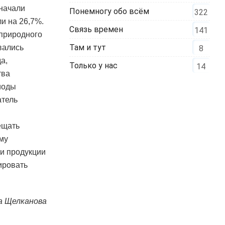
 начали
Понемногу обо всём
322
и на 26,7%.
Связь времен
141
природного
Там и тут
вались
8
а,
Только у нас
14
тва
риоды
атель
ещать
му
и продукции
ировать
а Щелканова