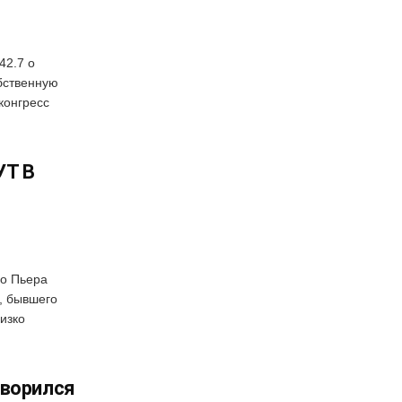
42.7 о
бственную
конгресс
УТ В
го Пьера
, бывшего
изко
оворился