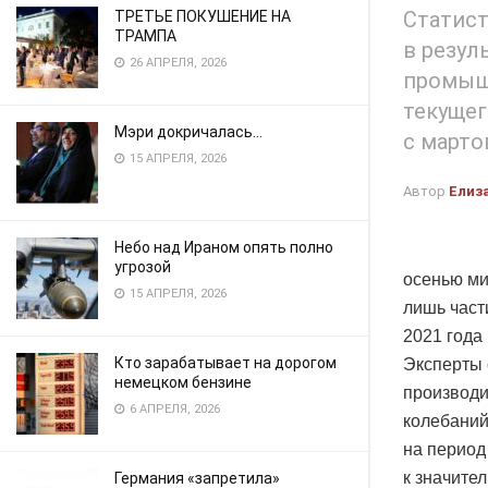
Статист
ТРЕТЬЕ ПОКУШЕНИЕ НА
ТРАМПА
в резул
26 АПРЕЛЯ, 2026
промышл
текущег
Мэри докричалась…
с марто
15 АПРЕЛЯ, 2026
Автор
Елиз
Небо над Ираном опять полно
угрозой
осенью ми
15 АПРЕЛЯ, 2026
лишь част
2021 года 
Кто зарабатывает на дорогом
Эксперты 
немецком бензине
производи
6 АПРЕЛЯ, 2026
колебаний
на период
к значите
Германия «запретила»