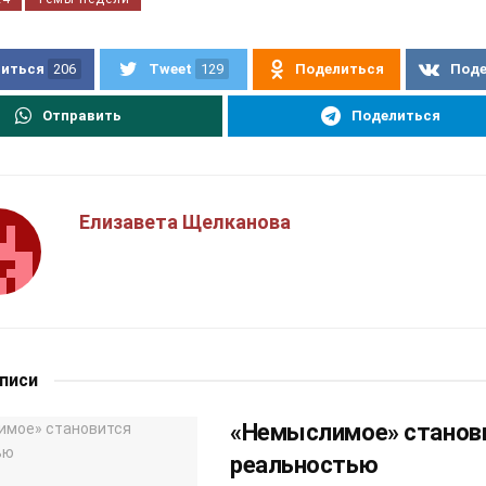
иться
206
Tweet
129
Поделиться
Под
Отправить
Поделиться
Елизавета Щелканова
аписи
«Немыслимое» станов
реальностью