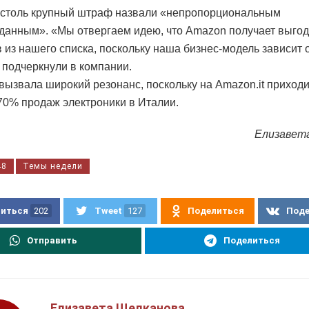
столь крупный штраф назвали «непропорциональным
данным». «Мы отвергаем идею, что Amazon получает выгод
 из нашего списка, поскольку наша бизнес-модель зависит о
– подчеркнули в компании.
вызвала широкий резонанс, поскольку на Amazon.it приход
70% продаж электроники в Италии.
Елизавет
48
Темы недели
иться
202
Tweet
127
Поделиться
Под
Отправить
Поделиться
Елизавета Щелканова