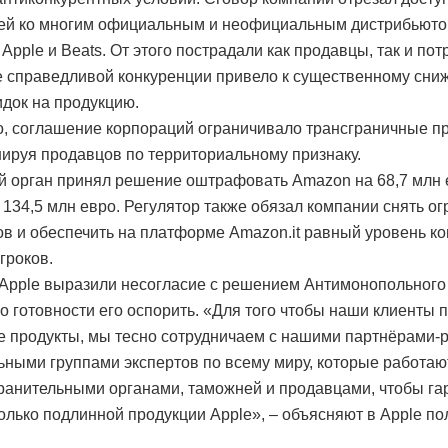
ей ко многим официальным и неофициальным дистрибьют
Apple и Beats. От этого пострадали как продавцы, так и пот
е справедливой конкуренции привело к существенному сн
идок на продукцию.
о, соглашение корпораций ограничивало трансграничные п
ируя продавцов по территориальному признаку.
 орган принял решение оштрафовать Amazon на 68,7 млн 
а 134,5 млн евро. Регулятор также обязал компании снять о
ов и обеспечить на платформе Amazon.it равный уровень к
гроков.
Apple выразили несогласие с решением Антимонопольного
 о готовности его оспорить. «Для того чтобы наши клиенты 
 продукты, мы тесно сотрудничаем с нашими партнёрами-
ьными группами экспертов по всему миру, которые работаю
ранительными органами, таможней и продавцами, чтобы га
олько подлинной продукции Apple», – объясняют в Apple по