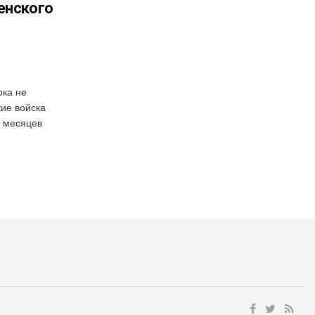
енского
ока не
кие войска
7 месяцев