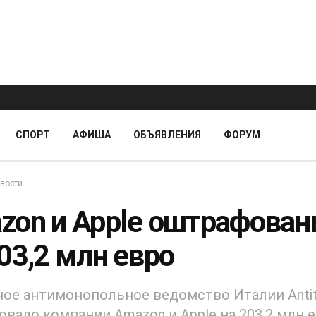
СПОРТ
АФИША
ОБЪЯВЛЕНИЯ
ФОРУМ
вости
zon и Apple оштрафова
03,2 млн евро
ое антимонопольное ведомство Италии Antit
вало компании Amazon и Apple на 203,2 млн 