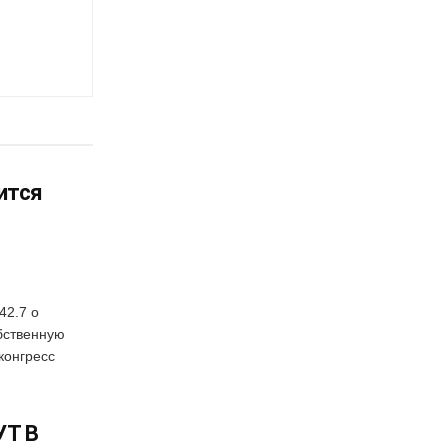
ится
42.7 о
бственную
конгресс
УТ В