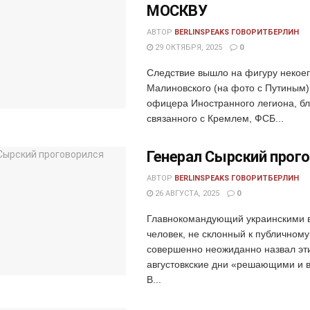
МОСКВУ
АВТОР
BERLINSPEAKS ГОВОРИТБЕРЛИН
29 ОКТЯБРЯ, 2025
0
Следствие вышло на фигуру некое
Малиновского (на фото с Путиным)
офицера Иностранного легиона, бл
связанного с Кремлем, ФСБ...
Генерал Сырский прог
АВТОР
BERLINSPEAKS ГОВОРИТБЕРЛИН
26 АВГУСТА, 2025
0
Главнокомандующий украинскими 
человек, не склонный к публичному
совершенно неожиданно назвал эт
августовкские дни «решающими и 
В...