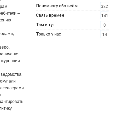
Понемногу обо всём
322
орам
ребители –
Связь времен
141
ижению
Там и тут
8
родажи,
Только у нас
14
евро,
граничения
онкуренции
 ведомства
покупали
реселлерами
т
рантировать
литику