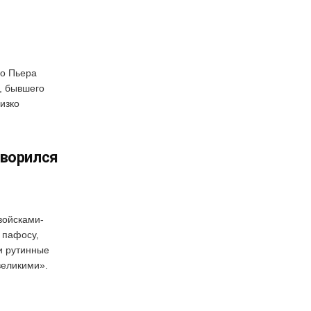
го Пьера
, бывшего
изко
оворился
войсками-
 пафосу,
и рутинные
великими».