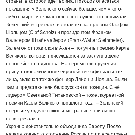
страны, в которой идёт война. Поводов опасаться
покушения у Зеленского сейчас больше, чем у кого-
либо в мире, и германские спецслужбы это понимали.
Зеленский встретился в столице с канцлером Олафом
Шольцем (Olaf Scholz) и президентом Франком-
Вальтером Штайнмайером (Frank-Walter Steinmeier).
Затем он отправился в Ахен – получить премию Карла
Великого, которая присуждается за заслуги в деле
европейского единства. На церемонии вручения
присутствовали многие европейские официальные
лица, включая тех же фон дер Ляйен и Шольца. Были
там и представители белорусской оппозиции. С её
лидером Светланой Тихановской – тоже лауреаткой
премии Карла Великого прошлого года, – Зеленский
впервые увиделся «живьём»: раньше они лично
не встречались.
Украина действительно объединила Европу. После
начала военного вторжения России почти все страны