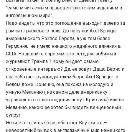
Business Insider и Morning Brew и сделает газету
“самым читаемым правоцентристским изданием в
англоязычном мире”.
Надо видеть, что это поглощение выходит далеко за
рамки отраслевого поля. До покупки Axel Springer
американского Politico Европа, а уж тем более
Германия, не имела никакого медийного влияния в
США. Но давайте спросим: кто сегодня любимый
журналист Трампа ? Кому он дает самые
откровенные интервью? Да, ее зовут Даша Бёрнс и
она работает руководителем бюро Axel Springer в
Белом доме. Конечно, она похожа на молодую и
умную Меланию ( на самом деле американку
украинского происхождения зовут Кристина) или на
Меланию, какою ее хотел бы видеть венценосный
супруг.
Но все это лишь яркая обложка. Внутри же —
невероятный рывок в англоязычный мир немецкого