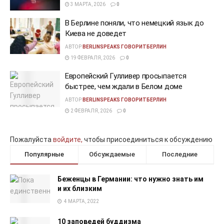
3 МАРТА, 2026
0
В Берлине поняли, что немецкий язык до
Киева не доведет
АВТОР
BERLINSPEAKS ГОВОРИТБЕРЛИН
19 ФЕВРАЛЯ, 2026
0
Европейский Гулливер просыпается
быстрее, чем ждали в Белом доме
АВТОР
BERLINSPEAKS ГОВОРИТБЕРЛИН
2 ФЕВРАЛЯ, 2026
0
Пожалуйста
войдите,
чтобы присоединиться к обсуждению
Популярные
Обсуждаемые
Последние
Беженцы в Германии: что нужно знать им
и их близким
4 МАРТА, 2022
10 заповедей буддизма