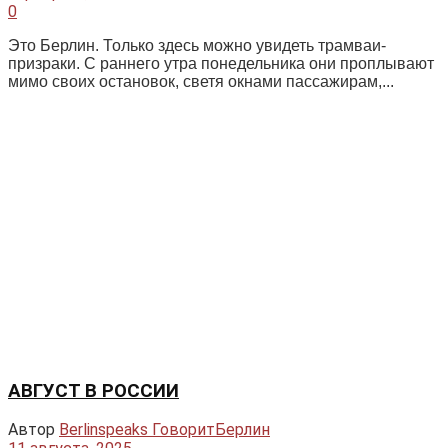
Беженцы в Германии: что нужно знать им и их
близким
4 марта, 2022
10 заповедей буддизма
25 августа, 2023
EC-карты уходят в прошлое
30 сентября, 2022
Проездные и разовые билеты снова
подорожают
26 августа, 2022