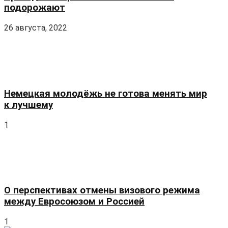
Связь времен
141
Там и тут
8
Только у нас
14
Datenschutz
Impressum
© 2011 Русская Германия. Все права защищены.
Нет результатов
View All Result
Главная
Новости
Статьи
Спорт
Афиша
Объявления
Форум
Старый сайт