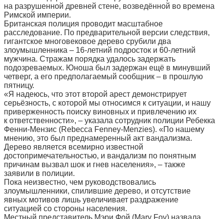
на разрушенной древней стене, возведённой во времена
Римской империи.
Британская полиция проводит масштабное
расследование. По предварительной версии следствия,
гигантское многовековое дерево срубили два
злоумышленника – 16-летний подросток и 60-летний
мужчина. Стражам порядка удалось задержать
подозреваемых. Юноша был задержан ещё в минувший
четверг, а его предполагаемый сообщник – в прошлую
пятницу.
«Я надеюсь, что этот второй арест демонстрирует
серьёзность, с которой мы относимся к ситуации, и нашу
приверженность поиску виновных и привлечению их
к ответственности», – указала сотрудник полиции Ребекка
Фенни-Мензис (Rebecca Fenney-Menzies). «По нашему
мнению, это был преднамеренный акт вандализма.
Дерево является всемирно известной
достопримечательностью, и вандализм по понятным
причинам вызвал шок и гнев населения», – также
заявили в полиции.
Пока неизвестно, чем руководствовались
злоумышленники, спилившие дерево, и отсутствие
явных мотивов лишь увеличивает раздражение
ситуацией со стороны населения.
Местный представитель Мэри Фой (Mary Foy) назвала