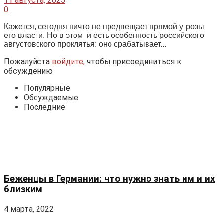
Немецкая молодёжь не готова менять мир
к лучшему
1
О перспективах отмены визового режима
между Евросоюзом и Россией
1
ХАРЬКОВ. ИСХОД
1
Помощь украинцам и россияне без помощи
1