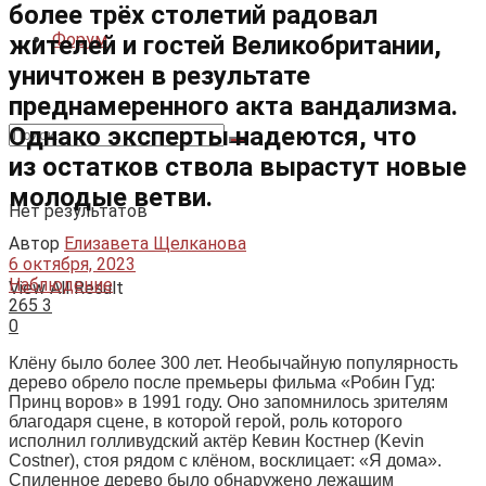
более трёх столетий радовал
Форум
жителей и гостей Великобритании,
уничтожен в результате
преднамеренного акта вандализма.
Однако эксперты надеются, что
из остатков ствола вырастут новые
молодые ветви.
Нет результатов
Автор
Елизавета Щелканова
6 октября, 2023
Наблюдение
View All Result
265
3
0
Клёну было более 300 лет. Необычайную популярность
дерево обрело после премьеры фильма «Робин Гуд:
Принц воров» в 1991 году. Оно запомнилось зрителям
благодаря сцене, в которой герой, роль которого
исполнил голливудский актёр Кевин Костнер (Kevin
Costner), стоя рядом с клёном, восклицает: «Я дома».
Спиленное дерево было обнаружено лежащим