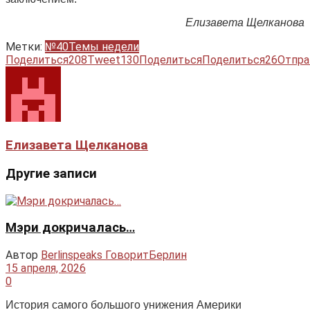
Елизавета Щелканова
Метки:
№40
Темы недели
Поделиться
208
Tweet
130
Поделиться
Поделиться
26
Отпра
Елизавета Щелканова
Другие записи
Мэри докричалась…
Автор
Berlinspeaks ГоворитБерлин
15 апреля, 2026
0
История самого большого унижения Америки