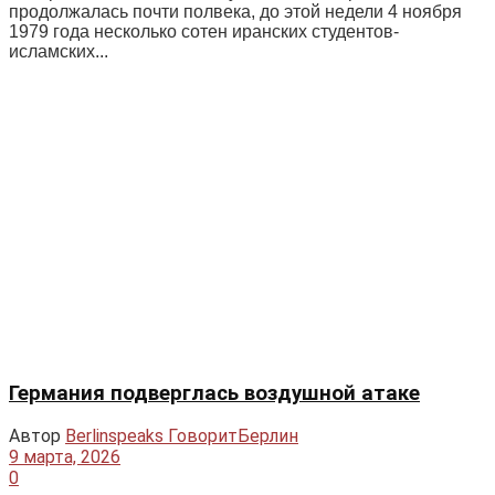
продолжалась почти полвека, до этой недели 4 ноября
1979 года несколько сотен иранских студентов-
исламских...
Германия подверглась воздушной атаке
Автор
Berlinspeaks ГоворитБерлин
9 марта, 2026
0
Да-да, не дроновой, не ракетной, не артиллерийской, а
именно метеоритной. Сумасшедший камень,
пролетевший в черном космосе миллиарды километров,
наконец, как...
Город призрачных трамваев
Автор
Berlinspeaks ГоворитБерлин
2 февраля, 2026
0