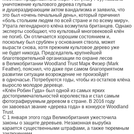
уничтожение культового дерева глупым
и душераздирающим актом вандализма и заявила, что
это был «очень печальный день», который причинил
«боль стольким людям по всей стране и по всему миру».
Утрата легендарного клёна возмутила британцев. Однако
эксперты сообщают, что культовый многовековой клён
не погиб. Он отличается хорошим состоянием и,
поскольку был срублен у основания ствола, может
вырасти снова, хотя прежним культовое дерево уже
не будет никогда. Председатель крупнейшей
благотворительной организации по охране лесов
в Великобритании Woodland Trust Марк Физер (Mark
Feather), пояснил, что даже при самом благоприятном
развитии ситуации возрождение не произойдёт
в одночасье. Потребуются годы, чтобы из остатков клёна
выросло молодое деревце.
«Клён Робин Гуда» был одной из самых ярких
достопримечательностей королевства и стал самым
фотографируемым деревом в стране. В 2016 году
он завоевал звание «дерева года» в конкурсе Woodland
Trust.
С 1 января этого года Великобритания ужесточила
законы о защите деревьев. Незаконная вырубка
карается существенными штрафами, а также тюремным
заключением.