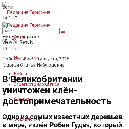
Berlin
13
°
Пт
12
°
Сб
Нет результатов
Статьи
12
°
Вс
View All Result
13
°
Пн
Новости
Понедельник, 10 августа, 2026
Главная
Статьи
Наблюдение
Войти
В Великобритании
Спорт
Зарегистрироваться
уничтожен клён-
достопримечательность
Афиша
Одно из самых известных деревьев
Объявления
в мире, «клён Робин Гуда», который