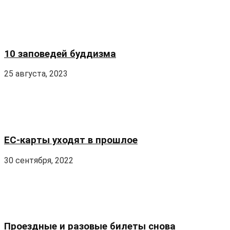
26 апреля, 2026
ТРЕТЬЕ ПОКУШЕНИЕ НА ТРАМПА
26 апреля, 2026
Мэри докричалась…
15 апреля, 2026
Небо над Ираном опять полно угрозой
15 апреля, 2026
АВТОРСКИЕ РУБРИКИ
И вечный сбой
0
Понемногу обо всём
322