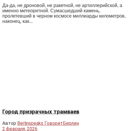
Это Берлин. Только здесь можно увидеть трамваи-
призраки. С раннего утра понедельника они проплывают
мимо своих остановок, светя окнами пассажирам,...
АВГУСТ В РОССИИ
Автор
Berlinspeaks ГоворитБерлин
11 августа, 2025
0
Кажется, сегодня ничто не предвещает прямой угрозы
его власти. Но в этом и есть особенность российского
августовского проклятья: оно срабатывает...
Пожалуйста
войдите,
чтобы присоединиться к
обсуждению
Популярные
Обсуждаемые
Последние