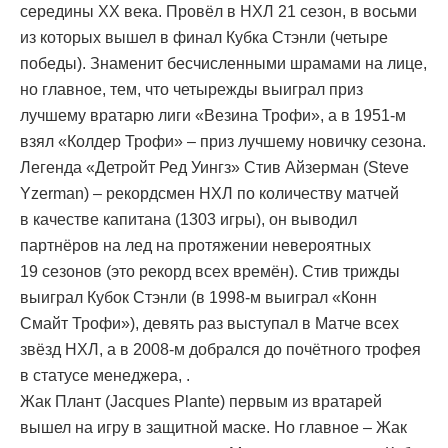
середины XX века. Провёл в НХЛ 21 сезон, в восьми
из которых вышел в финал Кубка Стэнли (четыре
победы). Знаменит бесчисленными шрамами на лице,
но главное, тем, что четырежды выиграл приз
лучшему вратарю лиги «Везина Трофи», а в 1951-м
взял «Колдер Трофи» – приз лучшему новичку сезона.
Легенда «Детройт Ред Уингз» Стив Айзерман (Steve
Yzerman) – рекордсмен НХЛ по количеству матчей
в качестве капитана (1303 игры), он выводил
партнёров на лед на протяжении невероятных
19 сезонов (это рекорд всех времён). Стив трижды
выиграл Кубок Стэнли (в 1998-м выиграл «Конн
Смайт Трофи»), девять раз выступал в Матче всех
звёзд НХЛ, а в 2008-м добрался до почётного трофея
в статусе менеджера, .
Жак Плант (Jacques Plante) первым из вратарей
вышел на игру в защитной маске. Но главное – Жак