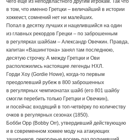
чего ещё из неподвластного другим игрокам. Так что
в том, что именно Гретцки – величайший в истории
хоккеист, сомнений нет ни малейших.
Попал в десятку лучших и нацелившийся на один
из главных рекордов Грецки – по заброшенным
в регулярках шайбам – Александр Овечкин. Правда,
капитан «Вашингтона» занял там последнюю,
десятую строчку. А между Гретцки и Ови
расположились настоящие легенды НХЛ.
Горди Хоу (Gordie Howe), когда-то первым
преодолевший рубeж в 800 заброшенных
в регулярных чемпионатах шайб (его 801 шайбу
смогли перебить только Гретцки и Овечкин),
и посейчас входящий в топ-четвёрку по количеству
очков в регулярных сезонах (1850).
Бобби Орр (Bobby Orr), утвердивший действующую
и в современном хоккее моду на атакующих
защитников, рекордные восемь раз получивший