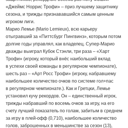
«Джеймс Норрис Трофи» – приз лучшему защитнику
сезона, и трижды признававшийся самым ценным
игроком лиги.
Марио Лемье (Mario Lemieux), всю карьеру
отыгравший за «Питтсбург Пингвинз», которым потом
долгие годы управлял, как владелец. Супер-Марио
дважды выиграл Кубок Стэнли, три раза – «Харт
Трофи» (игроку, который внёс наибольший вклад
в успехи своей команды в регулярном чемпионате),
шесть раз – «Арт Росс Трофи» (игроку, набравшему
наибольшее количество очков по системе гол+пас
в регулярном чемпионате.). Как и Гретцки, Лемье
установил кучу рекордов. Он – единственный игрок,
трижды набравший по восемь очков за игру, на его
счету лучший показатель по голам, забитым в среднем
за игру в плей-офф (0,710), наибольшее количество
голов, заброшенных в меньшинстве за сезон (13),