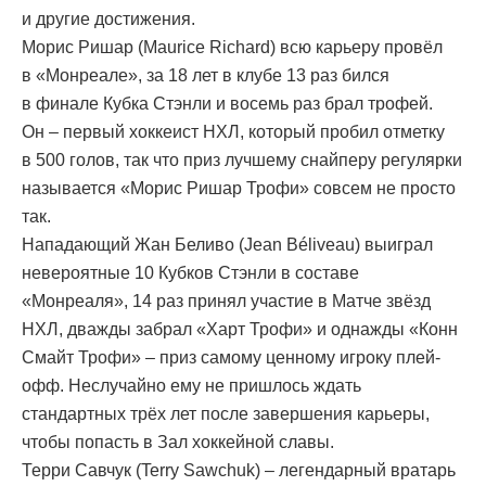
и другие достижения.
Морис Ришар (Maurice Richard) всю карьеру провёл
в «Монреале», за 18 лет в клубе 13 раз бился
в финале Кубка Стэнли и восемь раз брал трофей.
Он – первый хоккеист НХЛ, который пробил отметку
в 500 голов, так что приз лучшему снайперу регулярки
называется «Морис Ришар Трофи» совсем не просто
так.
Нападающий Жан Беливо (Jean Béliveau) выиграл
невероятные 10 Кубков Стэнли в составе
«Монреаля», 14 раз принял участие в Матче звёзд
НХЛ, дважды забрал «Харт Трофи» и однажды «Конн
Смайт Трофи» – приз самому ценному игроку плей-
офф. Неслучайно ему не пришлось ждать
стандартных трёх лет после завершения карьеры,
чтобы попасть в Зал хоккейной славы.
Терри Савчук (Terry Sawchuk) – легендарный вратарь