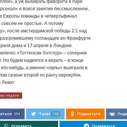
ллой», а уж выбирать фаворита в паре
рсенал» и вовсе занятие бессмысленное.
ге Европы команды в четвертьфинал
 совсем не простые. А потому
у», после амстердамской победы 2:1 над
разгромившему голландцев во Франфурте
апреля дома и 17 апреля в Лондоне
нелегко: «Тоттенхэм Хотспур» – соперник
. Но будем надеятся и верить – в конце
е кто-нибудь, а именно «орлы» выиграли в
ом сезоне второй по рангу еврокубок.
 Левит
мы недели
иться
204
Tweet
128
Поделиться
Под
Отправить
Поделиться