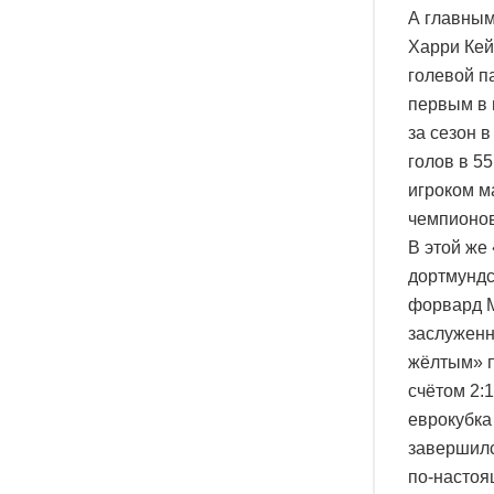
А главным
Харри Кей
голевой п
первым в 
за сезон 
голов в 5
игроком м
чемпионов
В этой же
дортмундс
форвард М
заслуженн
жёлтым» п
счётом 2:
еврокубка
завершилс
по-настоя