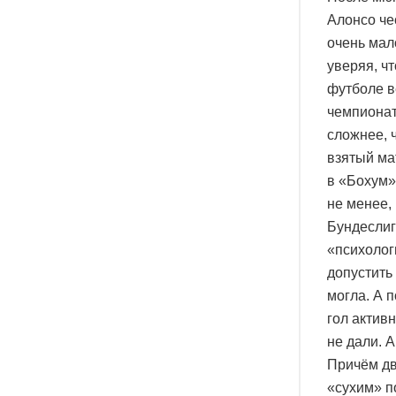
Алонсо че
очень мал
уверяя, чт
футболе в
чемпионат
сложнее, 
взятый мат
в «Бохум»
не менее,
Бундеслиг
«психолог
допустить
могла. А 
гол актив
не дали. 
Причём дв
«сухим» п