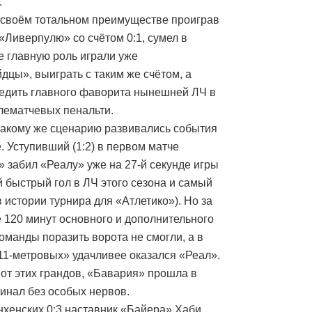
.
своём тотальном преимуществе проиграв
«Ливерпулю» со счётом 0:1, сумел в
де главную роль играли уже
дцы», выиграть с таким же счётом, а
едить главного фаворита нынешней ЛЧ в
лематчевых пенальти.
такому же сценарию развивались события
. Уступивший (1:2) в первом матче
» забил «Реалу» уже на 27-й секунде игры
й быстрый гол в ЛЧ этого сезона и самый
 истории турнира для «Атлетико»). Но за
 120 минут основного и дополнительного
оманды поразить ворота не смогли, а в
11-метровых» удачливее оказался «Реал».
 от этих грандов, «Бавария» прошла в
инал без особых нервов.
хенских 0:3 наставник «Байера» Хаби