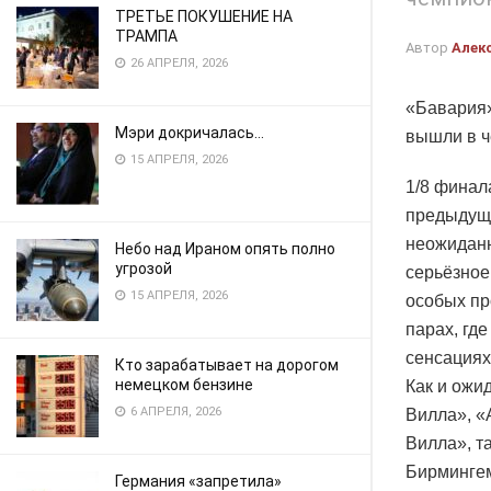
ТРЕТЬЕ ПОКУШЕНИЕ НА
ТРАМПА
Автор
Алек
26 АПРЕЛЯ, 2026
«Бавария»
Мэри докричалась…
вышли в ч
15 АПРЕЛЯ, 2026
1/8 финал
предыдущи
неожиданн
Небо над Ираном опять полно
угрозой
серьёзное
15 АПРЕЛЯ, 2026
особых пр
парах, где
сенсациях
Кто зарабатывает на дорогом
немецком бензине
Как и ожи
6 АПРЕЛЯ, 2026
Вилла», «
Вилла», та
Бирмингем
Германия «запретила»