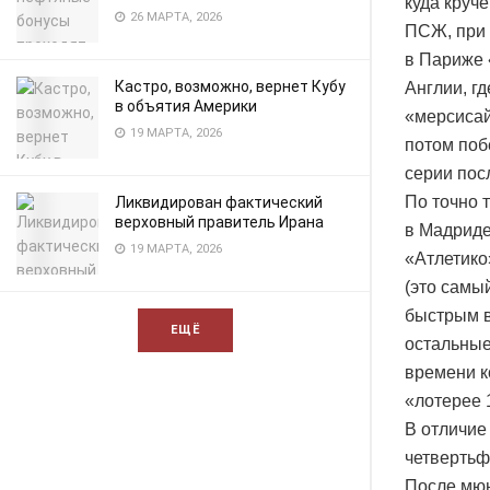
куда круче
26 МАРТА, 2026
ПСЖ, при 
в Париже 
Кастро, возможно, вернет Кубу
Англии, г
в объятия Америки
«мерсисай
19 МАРТА, 2026
потом поб
серии пос
По точно 
Ликвидирован фактический
верховный правитель Ирана
в Мадриде
19 МАРТА, 2026
«Атлетико
(это самы
быстрым в
ЕЩЁ
остальные
времени к
«лотерее 
В отличие
четвертьф
После мюн