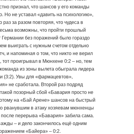
стно признал, что шансов у его команды
о. Но не уставал «давить на психологию»,
о раз за разом повторяя, что чудеса в
есьма возможны, что пройти прошлый
 Германии без поражений было гораздо
чем выиграть с нужным счетом отдельно
ч, и напоминая о том, что никто не верил
, тот проигрывал в Мюнхене 0:2 – но, тем
 команда из зоны вылета обыграла лидера
и (3:2). Увы для «фармацевтов»,
ия» не сработала. Второй раз подряд
 такой позорный сбой «Бавария просто не
потому на «Бай Арене» шансов на быстрый
но рванувшим в атаку хозяевам мюнхенцы
А после перерыва «Бавария» забила сама.
ажды – и дело закончилось ещё одним
оражением «Байера» – 0:2.