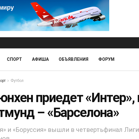
СПОРТ
АФИША
ОБЪЯВЛЕНИЯ
ФОРУМ
орт
Футбол
юнхен приедет «Интер», 
тмунд – «Барселона»
я» и «Боруссия» вышли в четвертьфинал Лиги
нов