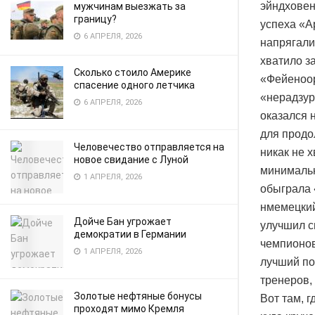
эйндховен
мужчинам выезжать за
границу?
успеха «А
6 АПРЕЛЯ, 2026
напрягали
хватило за
Сколько стоило Америке
«Фейеноор
спасение одного летчика
«нерадзур
6 АПРЕЛЯ, 2026
оказался н
для продо
Человечество отправляется на
никак не 
новое свидание с Луной
минимальн
1 АПРЕЛЯ, 2026
обыграла 
нмемецкий
Дойче Бан угрожает
улучшил с
демократии в Германии
чемпионов
1 АПРЕЛЯ, 2026
лучший по
тренеров,
Золотые нефтяные бонусы
Вот там, 
проходят мимо Кремля