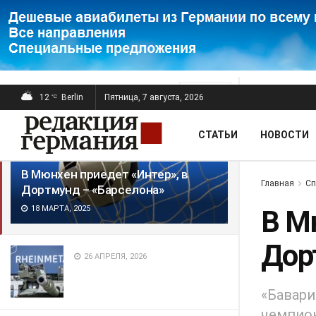
ПОСЛЕДНИЕ
ПОПУЛЯРНЫЕ
Фильтр
12
Berlin
Пятница, 7 августа, 2026
°C
СТАТЬИ
НОВОСТИ
В Мюнхен приедет «Интер», в
Главная
Сп
Дортмунд – «Барселона»
18 МАРТА, 2025
В М
Дор
26 АПРЕЛЯ, 2026
«Бавари
чемпио