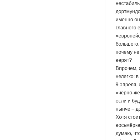
нестабиль
дортмундс
именно он
главного е
«европейс
большего,
почему не 
верят?
Впрочем, 
нелегко: 
9 апреля,
«чёрно-жё
если и буд
нынче – д
Хотя стои
восьмёрке
думаю, чт