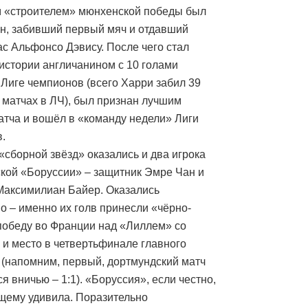
 «строителем» мюнхенской победы был
н, забивший первый мяч и отдавший
ас Альфонсо Дэвису. После чего стал
истории англичанином с 10 голами
в Лиге чемпионов (всего Харри забил 39
5 матчах в ЛЧ), был признан лучшим
атча и вошёл в «команду недели» Лиги
.
 «сборной звёзд» оказались и два игрока
кой «Боруссии» – защитник Эмре Чан и
аксимилиан Байер. Оказались
о – именно их голв принесли «чёрно-
обеду во Франции над «Лиллем» со
1 и место в четвертьфинале главного
 (напомним, первый, дортмундский матч
я вничью – 1:1). «Боруссия», если честно,
щему удивила. Поразительно