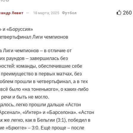
260
сандр Левит
18 марта, 2025
Футбол
 и «Боруссия»
етвертьфинал Лиги чемпионов
а Лиги чемпионов – в отличие от
х раундов – завершилась без
остей: команды, обеспечившие себе
 преимущество в первых матчах, без
облем прошли в четвертьфинал, а в тех
 всё было «на тоненького», о каких-либо
 речи и быть не могло.
далось, легко прошли дальше «Астон
Арсенал», «Интер» и «Барселона». «Астон
к же легко, как в Бельгии (3:1), победил в
е «Брюгге» – 3:0. Ещё проще – после