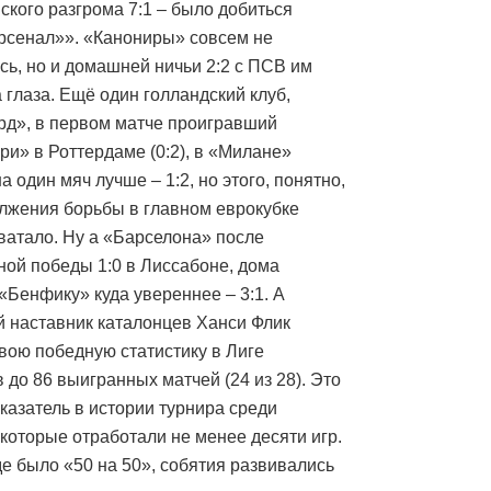
ского разгрома 7:1 – было добиться
рсенал»». «Канониры» совсем не
сь, но и домашней ничьи 2:2 с ПСВ им
 глаза. Ещё один голландский клуб,
д», в первом матче проигравший
ри» в Роттердаме (0:2), в «Милане»
а один мяч лучше – 1:2, но этого, понятно,
лжения борьбы в главном еврокубке
хватало. Ну а «Барселона» после
ой победы 1:0 в Лиссабоне, дома
«Бенфику» куда увереннее – 3:1. А
 наставник каталонцев Ханси Флик
вою победную статистику в Лиге
 до 86 выигранных матчей (24 из 28). Это
казатель в истории турнира среди
 которые отработали не менее десяти игр.
где было «50 на 50», собятия развивались