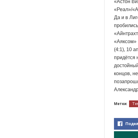
«Астон Ви
«Реал»/«А
Да и в Ли
пробились
«Айнтрахт
«Аяксом» 
(4:1), 10 
придётся 
достойный
концов, н
позапрошл
Александр
Метки:
Те
Подел