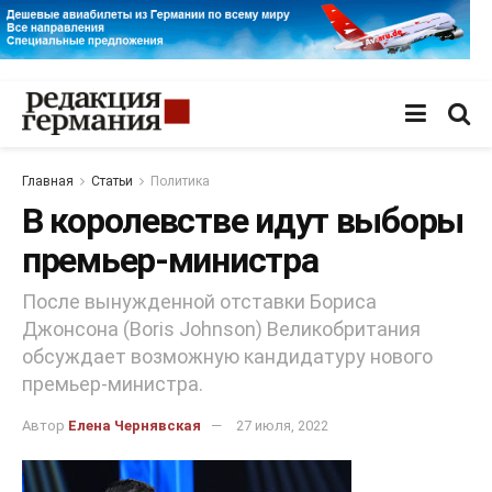
Главная
Статьи
Политика
В королевстве идут выборы
премьер-министра
После вынужденной отставки Бориса
Джонсона (Boris Johnson) Великобритания
обсуждает возможную кандидатуру нового
премьер-министра.
Автор
Елена Чернявская
27 июля, 2022