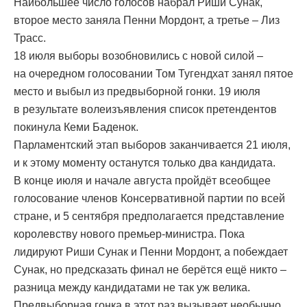
Наибольшее число голосов набрал Риши Сунак,
второе место заняла Пенни Мордонт, а третье – Лиз
Трасс.
18 июля выборы возобновились с новой силой –
на очередном голосовании Том Тугендхат занял пятое
место и выбыл из предвыборной гонки. 19 июля
в результате волеизъявления список претендентов
покинула Кеми Баденок.
Парламентский этап выборов заканчивается 21 июля,
и к этому моменту останутся только два кандидата.
В конце июля и начале августа пройдёт всеобщее
голосование членов Консервативной партии по всей
стране, и 5 сентября предполагается представление
королевству нового премьер-министра. Пока
лидируют Риши Сунак и Пенни Мордонт, а побеждает
Сунак, но предсказать финал не берётся ещё никто –
разница между кандидатами не так уж велика.
Предвыборная гонка в этот раз вызывает необычно