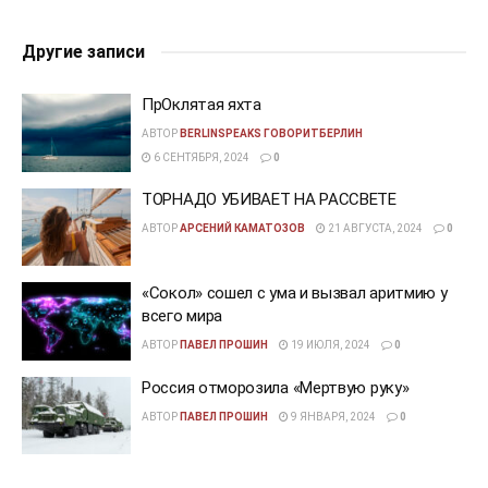
Другие записи
ПрОклятая яхта
АВТОР
BERLINSPEAKS ГОВОРИТБЕРЛИН
6 СЕНТЯБРЯ, 2024
0
ТОРНАДО УБИВАЕТ НА РАССВЕТЕ
АВТОР
АРСЕНИЙ КАМАТОЗОВ
21 АВГУСТА, 2024
0
«Сокол» сошел с ума и вызвал аритмию у
всего мира
АВТОР
ПАВЕЛ ПРОШИН
19 ИЮЛЯ, 2024
0
Россия отморозила «Мертвую руку»
АВТОР
ПАВЕЛ ПРОШИН
9 ЯНВАРЯ, 2024
0