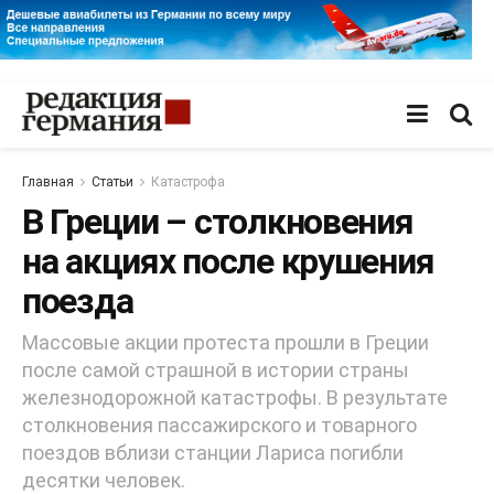
Главная
Статьи
Катастрофа
В Греции – столкновения
на акциях после крушения
поезда
Массовые акции протеста прошли в Греции
после самой страшной в истории страны
железнодорожной катастрофы. В результате
столкновения пассажирского и товарного
поездов вблизи станции Лариса погибли
десятки человек.