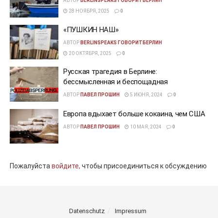
АВТОР
BERLINSPEAKS ГОВОРИТБЕРЛИН
28 НОЯБРЯ, 2025
0
«ПУШКИН НАШ»
АВТОР
BERLINSPEAKS ГОВОРИТБЕРЛИН
20 ОКТЯБРЯ, 2025
0
Русская трагедия в Берлине:
бессмысленная и беспощадная
АВТОР
ПАВЕЛ ПРОШИН
5 ИЮНЯ, 2024
0
Европа вдыхает больше кокаина, чем США
АВТОР
ПАВЕЛ ПРОШИН
10 МАЯ, 2024
0
Пожалуйста
войдите,
чтобы присоединиться к обсуждению
Datenschutz
Impressum