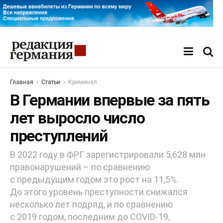
Главная
Статьи
Криминал
В Германии впервые за пять
лет выросло число
преступлений
В 2022 году в ФРГ зарегистрировали 5,628 млн
правонарушений – по сравнению
с предыдущим годом это рост на 11,5%.
До этого уровень преступности снижался
несколько лет подряд, и по сравнению
с 2019 годом, последним до COVID-19,