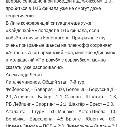
дверью сенсационной победой над «Аяксом» (1:0),
пробиться в 1/16 финала уже не смогут даже
теоретически.
В Лиге конференций ситуация ещё хуже.
«Хайденхайм» попадёт в 1/16 финала, если
добьётся ничьи в Копенгагене. Призрачные (ну
очень призрачные шансы на плей-офф сохраняет
«Астана». А вот армянский Ноа, минское «Динамо»
и молдавский «Петрокуб» с еврокубком, можно
сказать, уже распрощались.
Александр Левит
Лига чемпионов. Общий этап. 7-й тур
Фейеноорд – Бавария – 3:0, Болонья – Боруссия Д –
2:1, Атлетико – Байер – 2:1, Слован – Штутгарт – 1:3,
РБ Лейпциг – Спортинг – 2:1, Шахтёр – Брест – 2:0,
Аталанта – Штурм – 5:0, Монако – Астон Вилла – 1:0,
Бенфика – Барселона – 4:5, Брюгге – Ювентус – 0:0,
Црвена Звезда – ПСВ – 2:3, Ливерпуль – Лилль – 2:1,