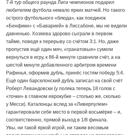
7-й тур общего раунда Лиги чемпионов подарил
любителям футбола немало ярких матчей. Но такого
острого футбольного «блюда», как поединок
«Бенфики» с «Баварией» в Лиссабоне, мы не видели
давненько. Хозяева здорово сыграли в первом
тайме, поведя к перерыву со счётом 3:1. Но, даже
пропустив ещё один мяч, «гранатовые» сумели
вернуться в игру, к 86-й минуте сравняли счёт, а на
шестой минуте добавленного арбитром времени
Рафинья, оформив дубль, принёс гостям победу 5:4.
Ещё один барселонский дубль записал на свой счёт
Роберт Левандовски (у поляка теперь 18 голов с
«точки» в главном еврокубке – столько же, сколько
у Месси). Каталонцы вслед за «Ливерпулем»
гарантировали себе место в первой восьмёрке – и,
соответственно, прямой выход в 1/8 финала.
Увы, ни такой яркой игрой, ни таким весомым