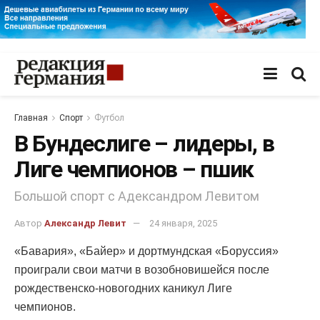
Главная
Спорт
Футбол
В Бундеслиге – лидеры, в
Лиге чемпионов – пшик
Большой спорт с Адександром Левитом
Автор
Александр Левит
24 января, 2025
«Бавария», «Байер» и дортмундская «Боруссия»
проиграли свои матчи в возобновишейся после
рождественско-новогодних каникул Лиге
чемпионов.