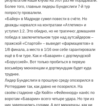
результатом наши клубы на этот раз не порадовали.
Более того, главные лидеры Бундеслиги 7-й тур
попросту провалили.
«Байер» в Мадриде сумел повести в счёте. Но
дважды нарвался на контратаки «Атлетико» и
уступил 1:2. Это обидно, но не трагично: домашняя
победа в заключительном туре над аутсайдером –
пражской «Спартой» – выведет «фармацевтов» в
1/8 финала, а место в 1/16 они себе гарантировали
ещё в 6-м туре. Как и «Бавария» с дортмундской
«Боруссией». Вот только пробиться в первую
восьмёрку мюнхенцам и дортмундцам будет куда
труднее.
Лидер Бундеслиги в прошлую среду опозорился в
Роттердаме так, как давно не позорился. На
своём стадионе «Де Кюйп» «Фейеннорд» нанёс по
воротам «Баварии» всего четыре удара. Но три из
них завершились голами. А вот мюнхенцы, как ни