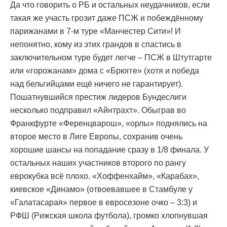
Да что говорить о РБ и остальных неудачников, если
такая же участь грозит даже ПСЖ и побеждённому
парижанами в 7-м туре «Манчестер Сити»! И
непонятно, кому из этих грандов в спастись в
заключительном туре будет легче – ПСЖ в Штутгарте
или «горожанам» дома с «Брюгге» (хотя и победа
над бельгийцами ещё ничего не гарантирует).
Пошатнувшийся престиж лидеров Бундеслиги
несколько подправил «Айнтрахт». Обыграв во
Франкфурте «Ференцварош», «орлы» поднялись на
второе место в Лиге Европы, сохранив очень
хорошие шансы на попадание сразу в 1/8 финала. У
остальных наших участников второго по рангу
еврокубка всё плохо. «Хоффенхайм», «Карабах»,
киевское «Динамо» (отвоевавшее в Стамбуле у
«Галатасарая» первое в евросезоне очко – 3:3) и
РФШ (Рижская школа футбола), громко хлопнувшая