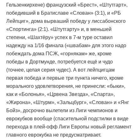
Гельзенкирхене) французский «Брест», «Штутгарт»,
победивший в Братиславе «Слован» (3:1), и «РБ
Лейпциг», дома вырваший победу у лиссабонского
«Спортинга» (2:1). «Штутгарту» и, в меньшей
степени, «Шахтёру» успех в 7-м туре оставил
надежду на 1/16 финала («швабам» для этого надо
побеждать дома ПСЖ, «горнякам» же, кроме
победы в Дортмунде, потребуется ещё и чудо
(точнее, целая серия чудес). А вот лейпцигцам
первая победа и первые три пункта ничего, кроме
морального удовлетворения, не принесли: «быки»,
как и «Болонья», «Црвена Звезда», «Спарта»,
«Жирона», «Штурм», «Зальцбург», «Слован» и «Янг
Бойз», досрочно вылетели из Лиги чемпионов и
еврокубков вообще (спасительной подстилки в виде
перехода в плей-офф Лиги Европы новый регламент
главного еврокубка не предусматривает.