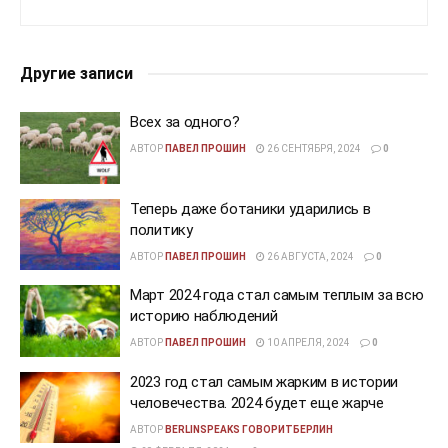
Другие записи
Всех за одного?
АВТОР
ПАВЕЛ ПРОШИН
26 СЕНТЯБРЯ, 2024
0
Теперь даже ботаники ударились в
политику
АВТОР
ПАВЕЛ ПРОШИН
26 АВГУСТА, 2024
0
Март 2024 года стал самым теплым за всю
историю наблюдений
АВТОР
ПАВЕЛ ПРОШИН
10 АПРЕЛЯ, 2024
0
2023 год стал самым жарким в истории
человечества. 2024 будет еще жарче
АВТОР
BERLINSPEAKS ГОВОРИТБЕРЛИН