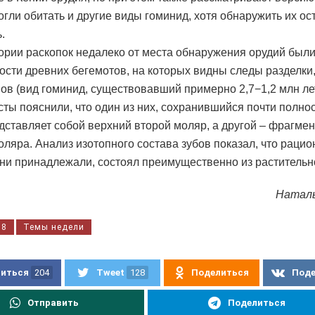
огли обитать и другие виды гоминид, хотя обнаружить их ос
.
ории раскопок недалеко от места обнаружения орудий были
ости древних бегемотов, на которых видны следы разделки,
ов (вид гоминид, существовавший примерно 2,7−1,2 млн лет
ты пояснили, что один из них, сохранившийся почти полнос
едставляет собой верхний второй моляр, а другой – фрагме
оляра. Анализ изотопного состава зубов показал, что рацио
ни принадлежали, состоял преимущественно из растительн
Натал
08
Темы недели
иться
204
Tweet
128
Поделиться
Под
Отправить
Поделиться