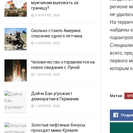
мужчинам выезжать за
регионе м
границу?
не удалось
6 АПРЕЛЯ, 2026
На террит
найдены к
Сколько стоило Америке
спасение одного летчика
парантроп
6 АПРЕЛЯ, 2026
Специалис
всего, пр
первого м
Человечество отправляется на
новое свидание с Луной
которым о
1 АПРЕЛЯ, 2026
Дойче Бан угрожает
Метки:
№
демократии в Германии
1 АПРЕЛЯ, 2026
Подел
Золотые нефтяные бонусы
проходят мимо Кремля