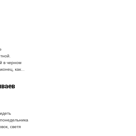
е
тной.
й в черном
онец, как...
мваев
видеть
а понедельника
вок, светя