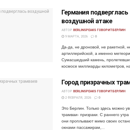
Германия подверглась
воздушной атаке
АВТОР
BERLINSPEAKS ГОВОРИТБЕРЛИН
9 МАРТА, 2026
0
Да-да, не дроновой, не ракетной, н
артиллерийской, а именно метеори
Сумасшедший камень, пролетевши
космосе миллиарды километров, нак
Город призрачных тра
АВТОР
BERLINSPEAKS ГОВОРИТБЕРЛИН
2 ФЕВРАЛЯ, 2026
0
Это Берлин. Только здесь можно у
трамваи- призраки. С раннего утр
они проплывают мимо своих остано
окнами пассажирам,...