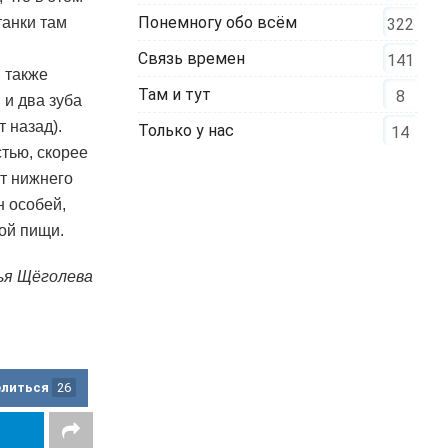
Понемногу обо всём
танки там
322
Связь времен
141
 также
Там и тут
8
 и два зуба
 назад).
Только у нас
14
тью, скорее
нт нижнего
н особей,
ой пищи.
ья Щёголева
елиться
26