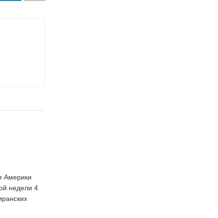
я Америки
ой недели 4
иранских