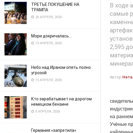
В ходе 
ТРЕТЬЕ ПОКУШЕНИЕ НА
ТРАМПА
самые р
26 АПРЕЛЯ, 2026
каменны
артефак
Мэри докричалась…
установ
15 АПРЕЛЯ, 2026
2,595 д
материа
минерал
Небо над Ираном опять полно
угрозой
Автор
Ната
15 АПРЕЛЯ, 2026
Кто зарабатывает на дорогом
свидетель
немецком бензине
индустрии
6 АПРЕЛЯ, 2026
на раннем
Учёные пр
Германия «запретила»
найденные