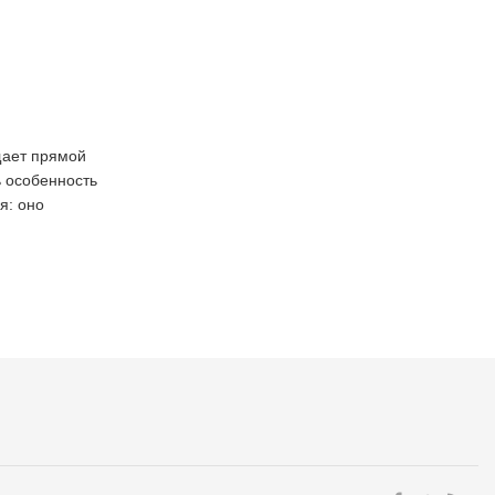
щает прямой
ь особенность
я: оно