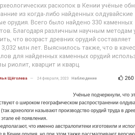
археологических раскопок в Кении учёные об
анние из когда-либо найденных олдувайские
е орудия. Всего было найдено 330 каменных
тов. Благодаря различным научным методам 
ить, что возраст древних орудий составляет
о 3,032 млн лет. Выяснилось также, что в каче
лов для найденных каменных орудий исполь
ы риолит, кварцит и кварц.
260
лья Щёголева
24 февраля, 2023
Наблюдение
Учёные подчеркнули, что э
ствуют о широком географическом распространении олдув
 (так археологи называют производство орудий труда в дре
 этапе её появления.
едполагают, что именно австралопитеки изготовили и испо
 в Кении орудия, но при этом также рассматривают версию,