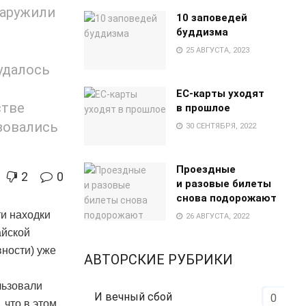
наружили
10 заповедей
буддизма
25 АВГУСТА, 2023
удалось
EC-карты уходят
стве
в прошлое
зовались
30 СЕНТЯБРЯ, 2022
Проездные
2
0
и разовые билеты
снова подорожают
ти находки
26 АВГУСТА, 2022
айской
вности) уже
АВТОРСКИЕ РУБРИКИ
льзовали
И вечный сбой
0
 что в этом