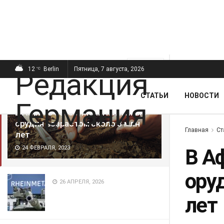
ПОСЛЕДНИЕ
ПОПУЛЯРНЫЕ
Фильтр
12
Berlin
Пятница, 7 августа, 2026
°C
СТАТЬИ
НОВОСТИ
В Африке обнаружены каменные
орудия возрастом около 3 млн
Главная
Ст
лет
24 ФЕВРАЛЯ, 2023
В А
ору
26 АПРЕЛЯ, 2026
лет