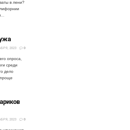
ваты в лени?
алифорнии
...
мужа
БРЯ, 2023
0
его опроса,
оги среди
то дело
 проще
кариков
БРЯ, 2023
0
го улучшения