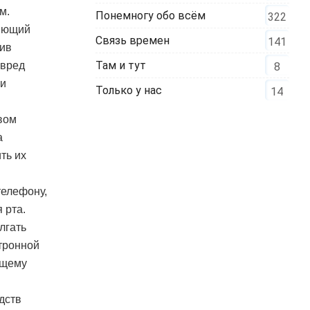
м.
Понемногу обо всём
322
ияющий
Связь времен
141
щив
Там и тут
 вред
8
ги
Только у нас
14
вом
а
ть их
телефону,
 рта.
лгать
тронной
ющему
дств