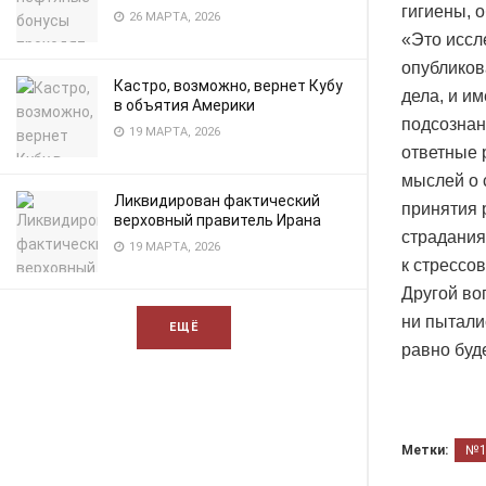
гигиены, 
26 МАРТА, 2026
«Это иссл
опубликов
Кастро, возможно, вернет Кубу
дела, и и
в объятия Америки
подсознан
19 МАРТА, 2026
ответные 
мыслей о 
Ликвидирован фактический
принятия 
верховный правитель Ирана
страдания
19 МАРТА, 2026
к стрессо
Другой во
ни пытали
ЕЩЁ
равно буд
Метки:
№