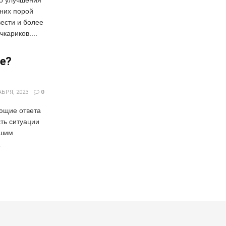
 них порой
ести и более
кариков....
де?
БРЯ, 2023
0
ющие ответа
ть ситуации
ешим
.