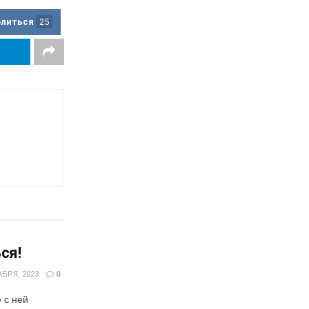
елиться
25
ся!
БРЯ, 2023
0
 с ней