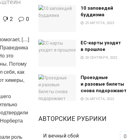
льштейн
10 заповедей
буддизма
2
0
25 АВГУСТА, 2023
помогает, […]
EC-карты уходят
и Праведника
в прошлое
Но это
30 СЕНТЯБРЯ, 2022
ины. Потому
 себя, как
Проездные
от химеры,
и разовые билеты
снова подорожают
вшего
26 АВГУСТА, 2022
ительно
подтвердили
АВТОРСКИЕ РУБРИКИ
 Норберта
И вечный сбой
0
грали роль