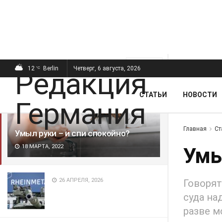
ПОСЛЕДНИЕ
ПОПУЛЯРНЫЕ
Фильтр
12
Berlin
Четверг, 6 августа, 2026
°C
СТАТЬИ
НОВОСТИ
Главная
Ст
Умыл руки – и спи спокойно?
18 МАРТА, 2022
Умы
26 АПРЕЛЯ, 2026
Говорят
суда на
разве м