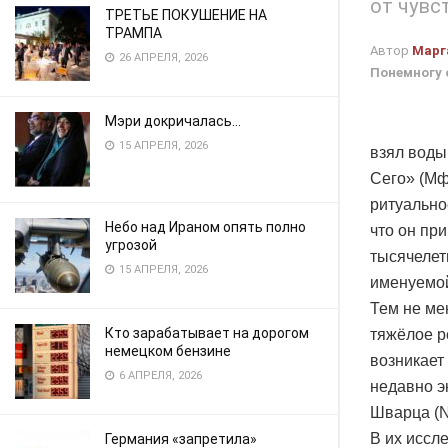
от чувс
ТРЕТЬЕ ПОКУШЕНИЕ НА
ТРАМПА
Автор
Марг
26 АПРЕЛЯ, 2026
Понемногу 
Мэри докричалась…
15 АПРЕЛЯ, 2026
взял воды
Сего» (Мф.
ритуально
Небо над Ираном опять полно
что он пр
угрозой
тысячелет
15 АПРЕЛЯ, 2026
именуемой
Тем не ме
Кто зарабатывает на дорогом
тяжёлое р
немецком бензине
возникает
6 АПРЕЛЯ, 2026
недавно э
Шварца (N
В их иссл
Германия «запретила»