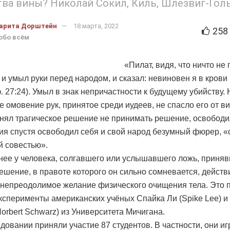
тва вины? Николай Сокил, Киль, Шлезвиг-Го
арита Дорштейн
18 марта, 2022
258
обо всём
«Пилат, видя, что ничто не 
 и умыл руки перед народом, и сказал: невиновен я в кров
 27:24). Умыл в знак непричастности к будущему убийству. 
е омовение рук, принятое среди иудеев, не спасло его от в
инял трагическое решение не принимать решение, освободил
ия спустя освободил себя и свой народ безумный фюрер, «
 совестью».
нее у человека, солгавшего или услышавшего ложь, приня
ешение, в правоте которого он сильно сомневается, действ
 непреодолимое желание физического очищения тела. Это 
ксперименты американских учёных Спайка Ли (Spike Lee) и
orbert Schwarz) из Университета Мичигана.
едовании приняли участие 87 студентов. В частности, они и