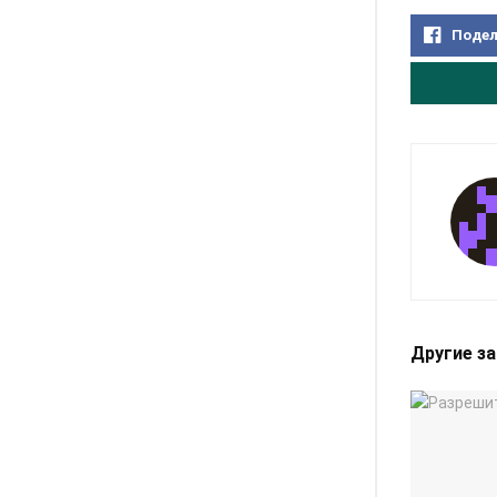
Подел
Другие з