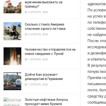
мужчинам выезжать за
адвокатов
границу?
По услови
6 АПРЕЛЯ, 2026
на успех 
по телефо
Сколько стоило Америке
собственн
спасение одного летчика
не найден
6 АПРЕЛЯ, 2026
После это
исследова
Человечество отправляется на
и дезинфи
новое свидание с Луной
и ответить
1 АПРЕЛЯ, 2026
В результа
почувство
Дойче Бан угрожает
Причём го
демократии в Германии
письменно
1 АПРЕЛЯ, 2026
почте, бо
средству 
Золотые нефтяные бонусы
сообщивши
проходят мимо Кремля