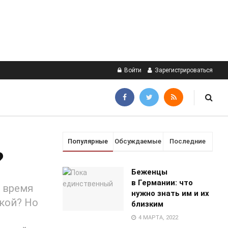
Войти
Зарегистрироваться
Популярные
Обсуждаемые
Последние
?
Беженцы
в Германии: что
о время
нужно знать им и их
кой? Но
близким
4 МАРТА, 2022