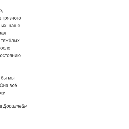
е,
е грязного
ных: наше
вая
т тяжёлых
после
 состоянию
к бы мы
 Она всё
жи.
а Дорштейн