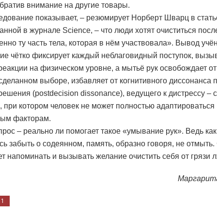
обратив внимание на другие товары.
едование показывает, – резюмирует Норберт Шварц в стать
анной в журнале Science, – что люди хотят очиститься посл
менно ту часть тела, которая в нём участвовала». Вывод учё
ие чётко фиксирует каждый неблаговидный поступок, вызы
реакции на физическом уровне, а мытьё рук освобождает о
сделанном выборе, избавляет от когнитивного диссонанса 
решения (postdecision dissonance), ведущего к дистрессу –
, при котором человек не может полностью адаптироваться
вым факторам.
прос – реально ли помогает такое «умывание рук». Ведь ка
сь забыть о содеянном, память, образно говоря, не отмыть.
ет напоминать и вызывать желание очистить себя от грязи л
Маргарит
11