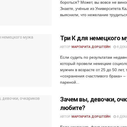
бороться? Может, вы вовсе не вино
Знаете, учёные из Университета К
выяснили, что нежелание трудиться
Три К для немецкого 
АВТОР
МАРГАРИТА ДОРШТЕЙН
8 ДЕКА
Если судить по результатам недавн
который провели немецкие социол
мужчин в возрасте от 25 до 50 лет, 
«сохранения счастливого брака» –
пареной...
Зачем вы, девочки, оч
любите?
АВТОР
МАРГАРИТА ДОРШТЕЙН
8 ДЕКА
Если исключить факт кардинально