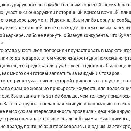
, конкурирующих по службе со своим коллегой, неким Крисо
ю, участники обнаружили потерянный Крисом важный, вл
в его карьере документ. И должны были либо вернуть, сооб
ну или электронной почте о находке, но тем самым нанести
ой карьере, либо не вернуть, обманув конкурента, что бума
ы.
го этапа участников попросили поучаствовать в маркетинго
нии ряда товаров, в том числе жидкости для полоскания рт
цирующего средства для рук. Студенты должны были оцени
, как много они готовы заплатить за каждый из товаров.
те та группа участников, которой пришлось лгать устно, по 
вала сильное желание приобрести жидкость для полоскания
това была заплатить за неё больше, чем те, кому пришлось 
. Зато эта группа, пославшая лживую информацию по элек
лее высокую заинтересованность проявила к дезинфициру
для рук и оценила его выше реальной суммы. Участники же,
е правду, почти не заинтересовались ни одним из этих сре