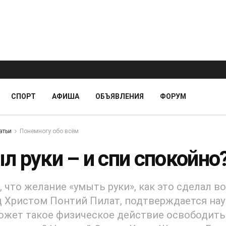
СПОРТ
АФИША
ОБЪЯВЛЕНИЯ
ФОРУМ
атьи
Понемногу обо всём
л руки – и спи спокойно
, что желание «умыть руки», как это сделал в
д Христом Понтий Пилат, подтверждается нау
ожет такое физическое действие освободить