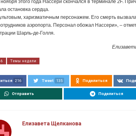
2 ноября этого года Нассери скончался в терминале 2F. При
ала остановка сердца.
ультовым, харизматичным персонажем. Его смерть вызвал
сотрудников аэропорта. Персонал обожал Нассери», – отме
трации Шарль-де-Голля.
Елизавет
46
Темы недели
иться
216
Tweet
135
Поделиться
Под
Отправить
Поделиться
Елизавета Щелканова