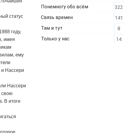
есточайших
Понемногу обо всём
322
ный статус
Связь времен
141
Там и тут
8
988 году,
Только у нас
14
в, имея
никам
вилам, ему
ители
, и Нассери
или Нассери
ь свою
. В итоге
игаться
которое