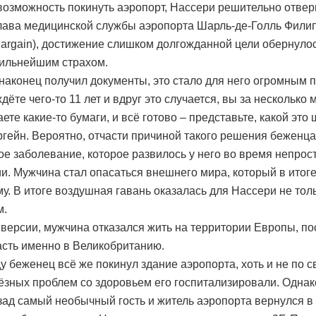
возможность покинуть аэропорт, Нассери решительно отверг
лава медицинской службы аэропорта Шарль-де-Голль Фили
 Bargain), достижение слишком долгожданной цели обернуло
ильнейшим страхом.
 наконец получил документы, это стало для него огромным 
дёте чего-то 11 лет и вдруг это случается, вы за несколько 
те какие-то бумаги, и всё готово – представьте, какой это 
ргейн. Вероятно, отчасти причиной такого решения беженца
ое заболевание, которое развилось у него во время непрос
ии. Мужчина стал опасаться внешнего мира, который в итоге
у. В итоге воздушная гавань оказалась для Нассери не тол
м.
 версии, мужчина отказался жить на территории Европы, по
асть именно в Великобританию.
ду беженец всё же покинул здание аэропорта, хоть и не по с
ьёзных проблем со здоровьем его госпитализировали. Однак
зад самый необычный гость и житель аэропорта вернулся 