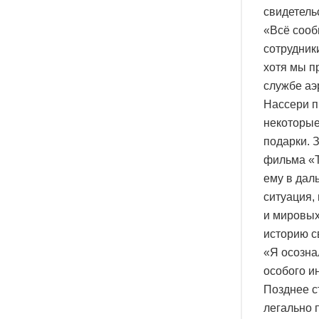
свидетель
«Всё сооб
сотрудники
хотя мы п
службе аэ
Нассери п
некоторые
подарки. 
фильма «Т
ему в дал
ситуация,
и мировых
историю с
«Я осознал
особого ин
Позднее с
легально 