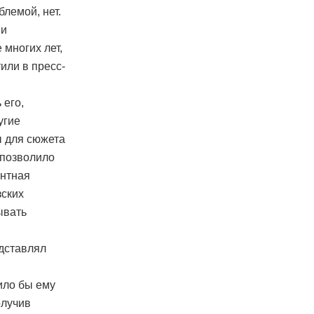
блемой, нет.
ши
 многих лет,
или в пресс-
 его,
угие
ы для сюжета
 позволило
ентная
зских
ывать
едставлял
ило бы ему
олучив