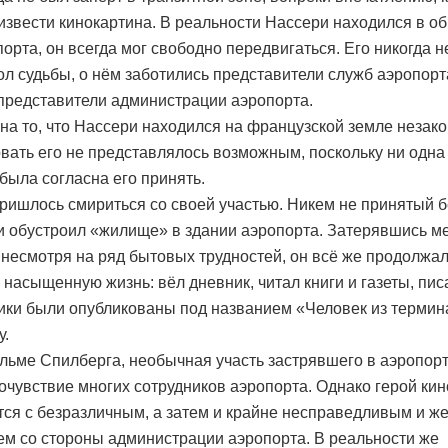
извести кинокартина. В реальности Нассери находился в о
порта, он всегда мог свободно передвигаться. Его никогда 
ол судьбы, о нём заботились представители служб аэропорт
представители администрации аэропорта.
на то, что Нассери находился на французской земле незако
вать его не представлялось возможным, поскольку ни одна
 была согласна его принять.
ришлось смириться со своей участью. Никем не принятый 
и обустроил «жилище» в здании аэропорта. Затерявшись м
 несмотря на ряд бытовых трудностей, он всё же продолжал
 насыщенную жизнь: вёл дневник, читал книги и газеты, пи
ики были опубликованы под названием «Человек из термин
у.
ильме Спилберга, необычная участь застрявшего в аэропор
очувствие многих сотрудников аэропорта. Однако герой ки
тся с безразличным, а затем и крайне несправедливым и ж
м со стороны администрации аэропорта. В реальности же