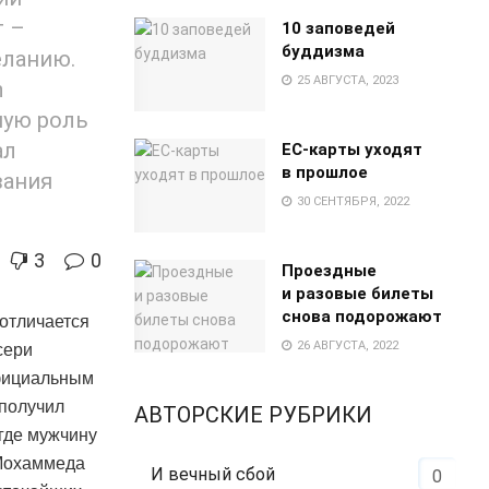
т –
10 заповедей
буддизма
еланию.
25 АВГУСТА, 2023
n
ную роль
ал
EC-карты уходят
в прошлое
вания
30 СЕНТЯБРЯ, 2022
3
0
Проездные
и разовые билеты
снова подорожают
отличается
26 АВГУСТА, 2022
сери
фициальным
 получил
АВТОРСКИЕ РУБРИКИ
где мужчину
 Мохаммеда
И вечный сбой
0