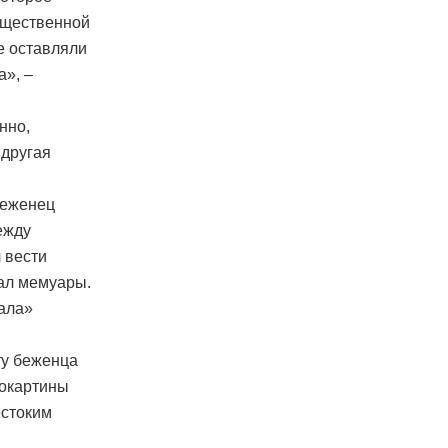
бщественной
не оставляли
а», –
нно,
 другая
беженец
ежду
 вести
сал мемуары.
ала»
ту беженца
нокартины
естоким