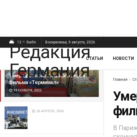
ПОСЛЕДНИЕ
ПОПУЛЯРНЫЕ
Фильтр
12
Berlin
Воскресенье, 9 августа, 2026
°C
СТАТЬИ
НОВОСТИ
Умер прототип главного героя
Главная
Ст
фильма «Терминал»
18 НОЯБРЯ, 2022
Уме
фил
26 АПРЕЛЯ, 2026
В Париж
скончал