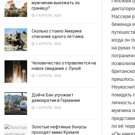
Пехлеви (
мужчинам выезжать за
границу?
диктаторо
6 АПРЕЛЯ, 2026
Нассери р
беженца е
Сколько стоило Америке
путешеств
спасение одного летчика
когда он 
6 АПРЕЛЯ, 2026
на руках 
пограничн
Человечество отправляется на
позволили
новое свидание с Луной
британско
1 АПРЕЛЯ, 2026
пришлось 
Неукоснит
покидать 
Дойче Бан угрожает
демократии в Германии
личность 
1 АПРЕЛЯ, 2026
мужчина о
представи
по её тер
Золотые нефтяные бонусы
проходят мимо Кремля
«Он никог