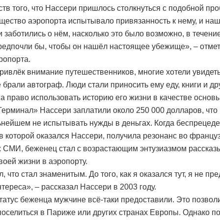
ств того, что Нассери пришлось столкнуться с подобной про
щество аэропорта испытывало привязанность к нему, и на
 заботились о нём, насколько это было возможно, в течение
редпочли бы, чтобы он нашёл настоящее убежище», – отмет
ропорта.
ривлёк внимание путешественников, многие хотели увидеть
 брали автограф. Люди стали приносить ему еду, книги и др
За право использовать историю его жизни в качестве основ
ерминал» Нассери заплатили около 250 000 долларов, что
ьнейшем не испытывать нужды в деньгах. Когда беспрецед
 в которой оказался Нассери, получила резонанс во францу
 СМИ, беженец стал с возрастающим энтузиазмом рассказ
воей жизни в аэропорту.
, что стал знаменитым. До того, как я оказался тут, я не пр
тереса», – рассказал Нассери в 2003 году.
татус беженца мужчине всё-таки предоставили. Это позвол
поселиться в Париже или других странах Европы. Однако п