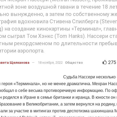
итной зоне воздушной гавани в течение 18 ле
ьно вынужденно, а затем по собственному ж
графия вдохновила Стивена Спилберга (Steve
rg) на создание кинокартины «Терминал», глав
ом сыграл Том Хэнкс (Tom Hanks). Нассери ст
тным рекордсменом по длительности пребы
итории аэропорта.
275
авета Щелканова
18 ноября, 2022
Общество
Судьба Нассери несколько 
и героя «Терминала», но не менее драматична. Мехран Нас
ообщал о себе весьма противоречивую информацию. По о
н родился в Иране в семье британки и иранца. В юности он
разование в Великобритании, а затем вернулся на родину, 
али за участие в митингах против деспотизма шахиншаха