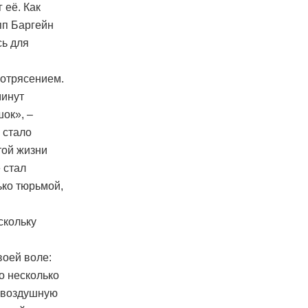
 её. Как
пп Баргейн
сь для
потрясением.
минут
шок», –
 стало
той жизни
 стал
ько тюрьмой,
скольку
воей воле:
о несколько
в воздушную