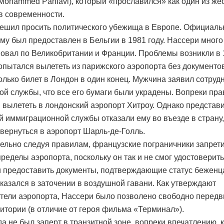
Mohammed Pahlavi), который «прославился» как один из ж
в современности.
ешил просить политического убежища в Европе. Официаль
му был предоставлен в Бельгии в 1981 году. Нассери много
овал по Великобритании и Франции. Проблемы возникли в 1
попытался вылететь из парижского аэропорта без документо
только билет в Лондон в один конец. Мужчина заявил сотруд
ой службы, что все его бумаги были украдены. Вопреки пра
 вылететь в лондонский аэропорт Хитроу. Однако представ
й иммиграционной службы отказали ему во въезде в страну
вернуться в аэропорт Шарль-де-Голль.
ельно следуя правилам, французские пограничники запрет
пределы аэропорта, поскольку он так и не смог удостоверит
и предоставить документы, подтверждающие статус беженца
казался в заточении в воздушной гавани. Как утверждают
тели аэропорта, Нассери было позволено свободно передв
ритории (в отличие от героя фильма «Терминал»).
да не был заперт в транзитной зоне, вопреки впечатлению, 