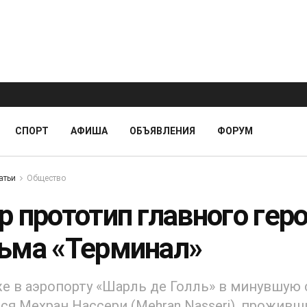
СПОРТ
АФИША
ОБЪЯВЛЕНИЯ
ФОРУМ
атьи
Общество
р прототип главного гер
ьма «Терминал»
е в аэропорту «Шарль де Голль» в минувшую 
ся Мехран Нассери (Mehran Nasseri), проживш