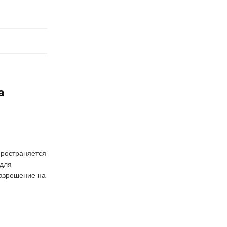
а
пространяется
 для
азрешение на