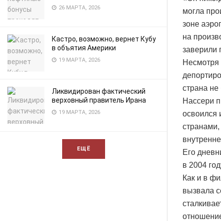
26 МАРТА, 2026
могла про
зоне аэро
на произв
Кастро, возможно, вернет Кубу
в объятия Америки
заверили 
19 МАРТА, 2026
Несмотря 
депортиро
страна не
Ликвидирован фактический
верховный правитель Ирана
Нассери п
19 МАРТА, 2026
освоился 
странами,
внутренне
ЕЩЁ
Его дневн
в 2004 год
Как и в ф
вызвала с
сталкивае
отношение