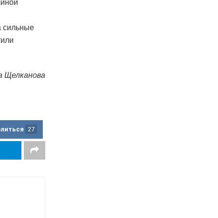
чиной
а сильные
тили
а Щелканова
елиться
27