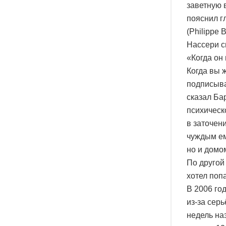
заветную 
пояснил г
(Philippe
Нассери с
«Когда он
Когда вы ж
подписывае
сказал Ба
психическ
в заточен
чуждым ем
но и домо
По другой
хотел поп
В 2006 го
из-за сер
недель на