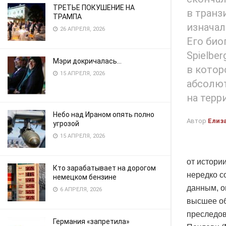
ТРЕТЬЕ ПОКУШЕНИЕ НА
в транз
ТРАМПА
изначал
26 АПРЕЛЯ, 2026
Его био
Spielbe
Мэри докричалась…
в котор
15 АПРЕЛЯ, 2026
абсолю
на терр
Небо над Ираном опять полно
Автор
Елиз
угрозой
15 АПРЕЛЯ, 2026
от истори
Кто зарабатывает на дорогом
нередко с
немецком бензине
данным, о
6 АПРЕЛЯ, 2026
высшее об
преследов
Германия «запретила»