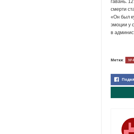
гавань. 1
смерти ст
«Он был к
эмоции у 
в админис
Метки:
№
Подел