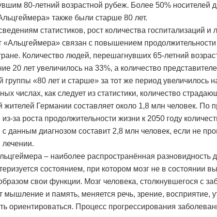
вшим 80-летний возрастной рубеж. Более 50% носителей д
Альцгеймера» также были старше 80 лет.
сведениям статистиков, рост количества госпитализаций и 
т «Альцгеймера» связан с повышением продолжительности
тране. Количество людей, перешагнувших 65-летний возрас
ние 20 лет увеличилось на 33%, а количество представител
й группы «80 лет и старше» за тот же период увеличилось н
ных числах, как следует из статистики, количество страдаю
 жителей Германии составляет около 1,8 млн человек. По 
, из-за роста продолжительности жизни к 2050 году количес
 с данным диагнозом составит 2,8 млн человек, если не пр
 лечении.
льцгеймера – наиболее распространённая разновидность 
теризуется состоянием, при котором мозг не в состоянии в
бразом свои функции. Мозг человека, столкнувшегося с за
т мышление и память, меняется речь, зрение, восприятие, 
ть ориентироваться. Процесс прогрессирования заболеван