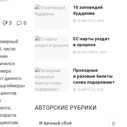
10 заповедей
буддизма
25 АВГУСТА, 2023
3
0
EC-карты уходят
семирный
в прошлое
, число
30 СЕНТЯБРЯ, 2022
ании
личился
Проездные
ймера
и разовые билеты
от данного
снова подорожают
льцгеймера»
26 АВГУСТА, 2022
ациентов.
к
АВТОРСКИЕ РУБРИКИ
ента.
возрасте
ациентам,
И вечный сбой
0