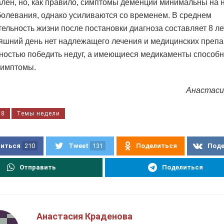
лен, но, как правило, симптомы деменции минимальны на 
болевания, однако усиливаются со временем. В среднем
ельность жизни после постановки диагноза составляет 8 ле
яшний день нет надлежащего лечения и медицинских препа
ностью победить недуг, а имеющиеся медикаменты способ
симптомы.
Анастаси
38
Темы недели
иться
210
Tweet
131
Поделиться
Под
Отправить
Поделиться
Анастасия Краденова