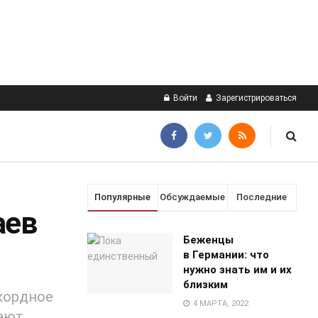
Войти
Зарегистрироваться
Популярные
Обсуждаемые
Последние
аев
Беженцы
в Германии: что
нужно знать им и их
близким
екордное
4 МАРТА, 2022
вают