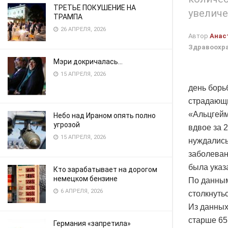
ТРЕТЬЕ ПОКУШЕНИЕ НА
увелич
ТРАМПА
26 АПРЕЛЯ, 2026
Автор
Анас
Здравоохр
Мэри докричалась…
15 АПРЕЛЯ, 2026
день борь
страдающи
«Альцгейм
Небо над Ираном опять полно
угрозой
вдвое за 
15 АПРЕЛЯ, 2026
нуждались
заболеван
была указа
Кто зарабатывает на дорогом
немецком бензине
По данным
6 АПРЕЛЯ, 2026
столкнуть
Из данных
старше 65
Германия «запретила»