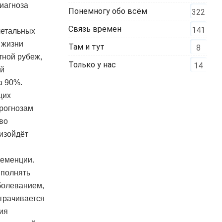
иагноза
Понемногу обо всём
322
Связь времен
141
летальных
 жизни
Там и тут
8
тной рубеж,
Только у нас
14
ей
а 90%.
щих
прогнозам
тво
оизойдёт
деменции.
ыполнять
болеванием,
утрачивается
ия