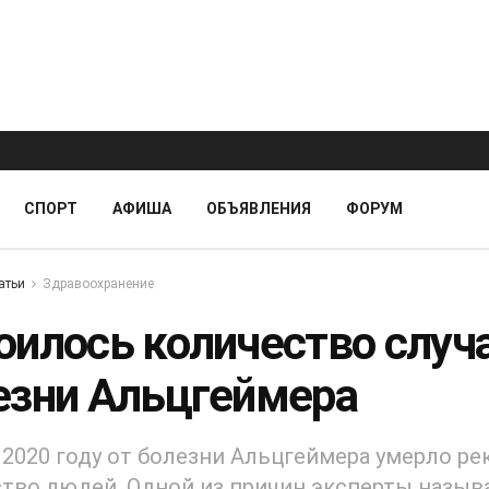
СПОРТ
АФИША
ОБЪЯВЛЕНИЯ
ФОРУМ
атьи
Здравоохранение
оилось количество случ
езни Альцгеймера
 2020 году от болезни Альцгеймера умерло р
тво людей. Одной из причин эксперты назы