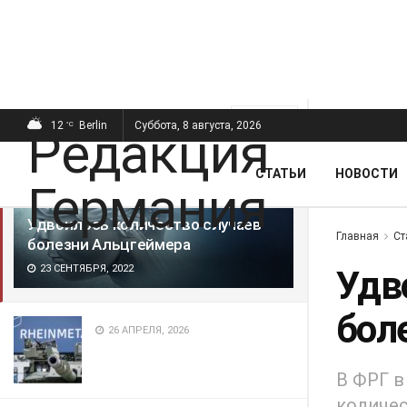
ПОСЛЕДНИЕ
ПОПУЛЯРНЫЕ
Фильтр
12
Berlin
Суббота, 8 августа, 2026
°C
СТАТЬИ
НОВОСТИ
Удвоилось количество случаев
Главная
Ст
болезни Альцгеймера
23 СЕНТЯБРЯ, 2022
Удв
бол
26 АПРЕЛЯ, 2026
В ФРГ в
количес