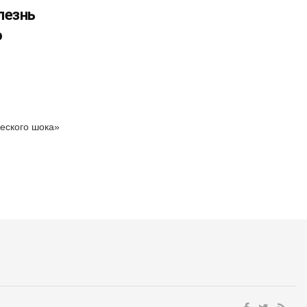
лезнь
ю
ческого шока»