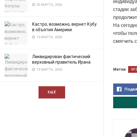
индивидуа
26 МАРТА, 2026
стадии за
продолжит
Кастро, возможно, вернет Кубу
На сегодн
в объятия Америки
чтобы пол
19 МАРТА, 2026
смягчить 
Ликвидирован фактический
верховный правитель Ирана
Метки:
№
19 МАРТА, 2026
Подел
ЕЩЁ