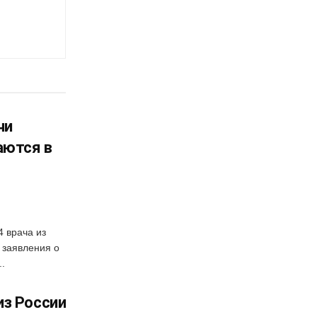
чи
аются в
 врача из
 заявления о
..
из России