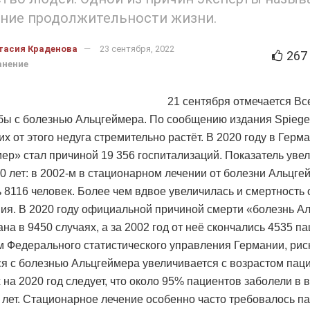
ение продолжительности жизни.
тасия Краденова
23 сентября, 2022
267
анение
21 сентября отмечается В
бы с болезнью Альцгеймера. По сообщению издания Spiegel
х от этого недуга стремительно растёт. В 2020 году в Герм
ер» стал причиной 19 356 госпитализаций. Показатель уве
20 лет: в 2002-м в стационарном лечении от болезни Альцге
 8116 человек. Более чем вдвое увеличилась и смертность 
ия. В 2020 году официальной причиной смерти «болезнь А
на в 9450 случаях, а за 2002 год от неё скончались 4535 п
 Федерального статистического управления Германии, рис
ся с болезнью Альцгеймера увеличивается с возрастом паци
 на 2020 год следует, что около 95% пациентов заболели в 
 лет. Стационарное лечение особенно часто требовалось п