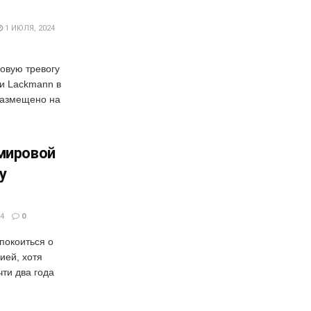
1 ИЮЛЯ, 2024
овую тревогу
ии Lackmann в
размещено на
 мировой
у
4
0
покоиться о
ией, хотя
ти два года