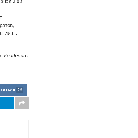
начальной
т.
ратов,
ны лишь
я Краденова
елиться
26