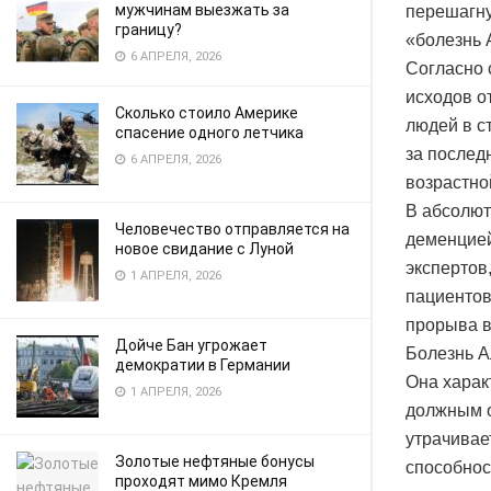
мужчинам выезжать за
перешагну
границу?
«болезнь 
6 АПРЕЛЯ, 2026
Согласно 
исходов о
Сколько стоило Америке
людей в с
спасение одного летчика
за послед
6 АПРЕЛЯ, 2026
возрастно
В абсолют
Человечество отправляется на
деменцией
новое свидание с Луной
экспертов
1 АПРЕЛЯ, 2026
пациентов
прорыва в
Дойче Бан угрожает
Болезнь А
демократии в Германии
Она харак
1 АПРЕЛЯ, 2026
должным о
утрачивае
Золотые нефтяные бонусы
способнос
проходят мимо Кремля