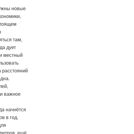
нужны новые
кономики,
стоящем
ы
яться там,
да дует
ки местный
льзовать
за расстояний
дна.
лей,
ти важное
да начнётся
в в год.
для
 литров, ещё