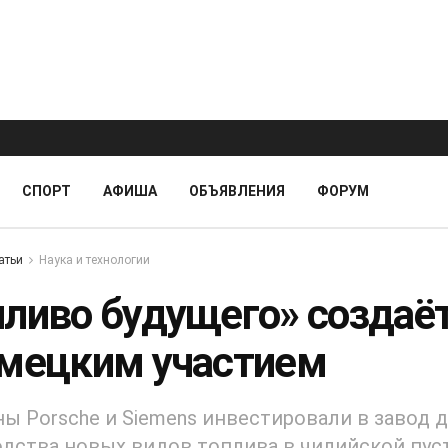
СПОРТ
АФИША
ОБЪЯВЛЕНИЯ
ФОРУМ
атьи
Наука и технологии
пливо будущего» создаё
емецким участием
ы Porsche и Siemens инвестировали в завод 
дства новых видов топлива в чилийской пус