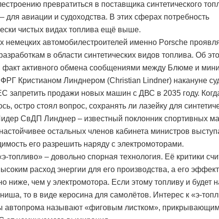
естроению превратиться в поставщика синтетического топ
– для авиации и судоходства. В этих сферах потребность
чески чистых видах топлива ещё выше.
х немецких автомобилестроителей именно Porsche проявл
 разработкам в области синтетических видов топлива. Об эт
 факт активного обмена сообщениями между Блюме и мин
ФРГ Кристианом Линднером (Christian Lindner) накануне су
С запретить продажи новых машин с ДВС в 2035 году. Когд
сь, остро стоял вопрос, сохранять ли лазейку для синтетич
Лидер СвДП Линднер – известный поклонник спортивных м
 настойчивее остальных членов кабинета министров выступ
димость его разрешить наряду с электромоторами.
«э-топливо» – довольно спорная технология. Её критики сч
ысоким расход энергии для его производства, а его эффек
но ниже, чем у электромотора. Если этому топливу и будет 
ниша, то в виде керосина для самолётов. Интерес к «э-топ
ы автопрома называют «фиговым листком», прикрывающи