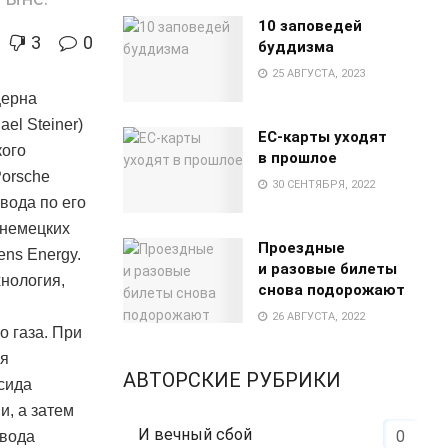
10 заповедей
3
0
буддизма
25 АВГУСТА, 2023
церна
el Steiner)
EC-карты уходят
кого
в прошлое
Porsche
30 СЕНТЯБРЯ, 2022
вода по его
 немецких
Проездные
ens Energy.
и разовые билеты
хнология,
снова подорожают
26 АВГУСТА, 2022
о газа. При
ия
АВТОРСКИЕ РУБРИКИ
сида
и, а затем
И вечный сбой
0
 вода