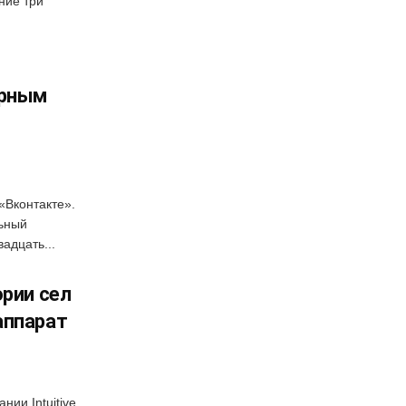
ние три
арным
«Вконтакте».
льный
вадцать...
ории сел
аппарат
ии Intuitive