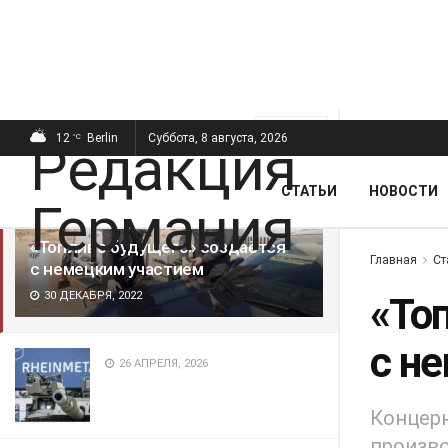
ПОСЛЕДНИЕ
ПОПУЛЯРНЫЕ
Фильтр
12
Berlin
Суббота, 8 августа, 2026
°C
СТАТЬИ
НОВОСТИ
«Топливо будущего» создаётся
Главная
Ст
с немецким участием
30 ДЕКАБРЯ, 2022
«То
с н
26 АПРЕЛЯ, 2026
Концерн
произво