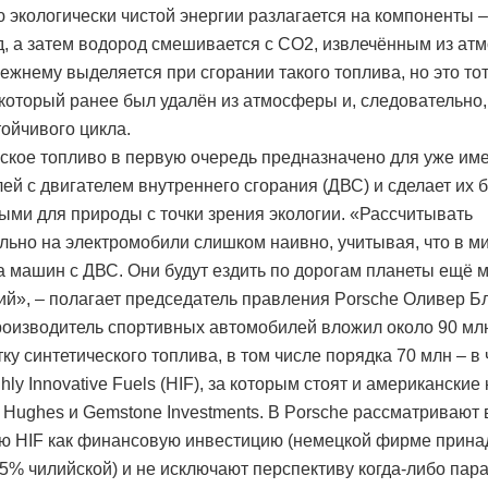
 экологически чистой энергии разлагается на компоненты 
д, а затем водород смешивается с CO2, извлечённым из ат
ежнему выделяется при сгорании такого топлива, но это то
 который ранее был удалён из атмосферы и, следовательно,
тойчивого цикла.
ское топливо в первую очередь предназначено для уже и
ей с двигателем внутреннего сгорания (ДВС) и сделает их 
ми для природы с точки зрения экологии. «Рассчитывать
льно на электромобили слишком наивно, учитывая, что в м
 машин с ДВС. Они будут ездить по дорогам планеты ещё 
ий», – полагает председатель правления Porsche Оливер Бл
роизводитель спортивных автомобилей вложил около 90 мл
ку синтетического топлива, в том числе порядка 70 млн – в
hly Innovative Fuels (HIF), за которым стоят и американски
r Hughes и Gemstone Investments. В Porsche рассматривают
ю HIF как финансовую инвестицию (немецкой фирме прин
,5% чилийской) и не исключают перспективу когда-либо пар