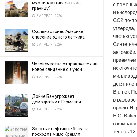
мужчинам выезжать за
с помощью
границу?
и кислоро
6 АПРЕЛЯ, 2026
CO2 по-пр
углерода,
Сколько стоило Америке
частью ус
спасение одного летчика
Синтетиче
6 АПРЕЛЯ, 2026
автомобил
приемлемы
Человечество отправляется на
исключите
новое свидание с Луной
миллиарда
1 АПРЕЛЯ, 2026
десятилет
Blume). П
Дойче Бан угрожает
в разработ
демократии в Германии
проект Hig
1 АПРЕЛЯ, 2026
EIG, Bake
в компани
Золотые нефтяные бонусы
теперь 12
проходят мимо Кремля