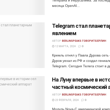
Тегерана и Иерусалима. За послед
месяца OpenAI...
Telegram стал планет
явлением
АВТОР
BERLINSPEAKS ГОВОРИТБЕРЛИН
12 МАРТА, 2024
0
Кремль отнял у Павла Дурова сеть 
Дуров уехал из РФ и создал гениа
Telegram. Сегодня Телега стоит в д
​​На Луну впервые в ист
частный космический 
АВТОР
BERLINSPEAKS ГОВОРИТБЕРЛИН
23 ФЕВРАЛЯ, 2024
0
Модуль Nova-C американской компан