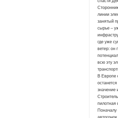
спасти ДВ
Сторонник
линии эле
занятый п
сырье – у
инфрастру
где уже су
ветер: он
потенциал
всю эту эл
транспорт
В Европе 
останется
значение 
Строитель
пилотная 
Поначалу 
автогонок