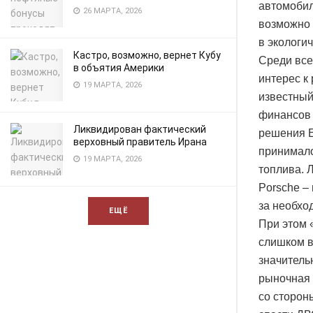
автомобил
26 МАРТА, 2026
возможно 
в экологи
Кастро, возможно, вернет Кубу
Среди все
в объятия Америки
интерес к
19 МАРТА, 2026
известный
финансов 
Ликвидирован фактический
решения Е
верховный правитель Ирана
принимало
19 МАРТА, 2026
топлива. 
Porsche –
за необхо
ЕЩЁ
При этом 
слишком в
значитель
рыночная 
со сторон