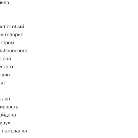
лива,
яет особый
ом говорит
истром
дьбоносного
а оно
еского
ашин
ал
итают
тивность
найдена
ливу»
м пожелания