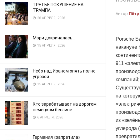
ТРЕТЬЕ ПОКУШЕНИЕ НА
ТРАМПА
Автор
Пётр
26 АПРЕЛЯ, 2026
Мэри докричалась…
Porsche Б
15 АПРЕЛЯ, 2026
накануне 
континент
911 «элек
Небо над Ираном опять полно
производс
угрозой
компаний;
15 АПРЕЛЯ, 2026
Существуе
на котору
«электрич
Кто зарабатывает на дорогом
немецком бензине
производс
6 АПРЕЛЯ, 2026
из «зелён
углерода 
превратил
Германия «запретила»