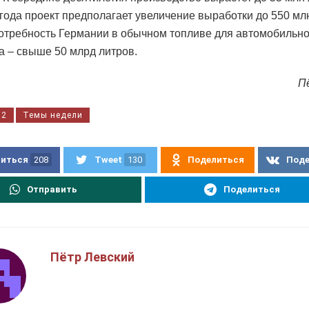
 года проект предполагает увеличение выработки до 550 мл
отребность Германии в обычном топливе для автомобильно
а – свыше 50 млрд литров.
П
52
Темы недели
иться
208
Tweet
130
Поделиться
Под
Отправить
Поделиться
Пётр Левский