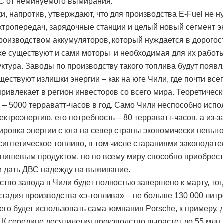
С от неминуемого вымирания.
и, напротив, утверждают, что для производства E-Fuel не 
ктропередач, зарядочные станции и целый новый сегмент э
роизводством аккумуляторов, который нуждается в дорого
же существуют и сами моторы, и необходимая для их работ
ктура. Заводы по производству такого топлива будут появл
ществуют излишки энергии – как на юге Чили, где почти всег
 привлекает в регион инвесторов со всего мира. Теоретичес
 – 5000 терраватт-часов в год. Само Чили неспособно испо
ектроэнергию, его потребность – 80 терраватт-часов, а из-
ировка энергии с юга на север страны экономически невыго
синтетическое топливо, в том числе стараниями законодате
 нишевым продуктом, но по всему миру способно приобрес
и дать ДВС надежду на выживание.
ство завода в Чили будет полностью завершено к марту, тог
стадия производства «э-топлива» – не больше 130 000 литро
его будет использовать сама компания Porsche, к примеру, 
. К середине десятилетия производство вырастет до 55 млн