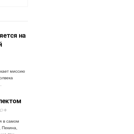
яется на
й
скает миссию
полвека
.
лектом
0
я в самом
, Пекина,