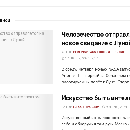
аписи
Человечество отправл
новое свидание с Луно
АВТОР
BERLINSPEAKS ГОВОРИТБЕРЛИН
1 АПРЕЛЯ, 2026
0
В среду/ четверг ночью NASA запу
Artemis II — первый за более чем 
пилотируемый полёт к Луне. Старт..
Искусство быть интел
АВТОР
ПАВЕЛ ПРОШИН
9 ИЮНЯ, 2024
Искусственный интеллект покопалс
себе и обнаружил там руки Москвы