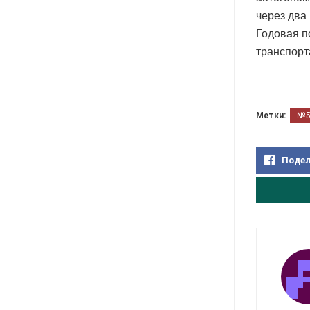
через два
Годовая п
транспорт
Метки:
№
Подел