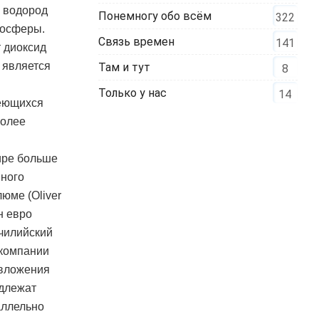
– водород
Понемногу обо всём
322
мосферы.
Связь времен
141
т диоксид
 является
Там и тут
8
Только у нас
14
меющихся
более
ире больше
много
юме (Oliver
н евро
 чилийский
е компании
 вложения
адлежат
аллельно