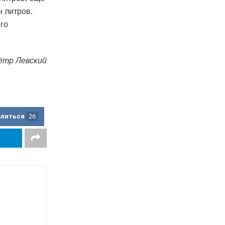
н литров.
го
ётр Левский
елиться
26