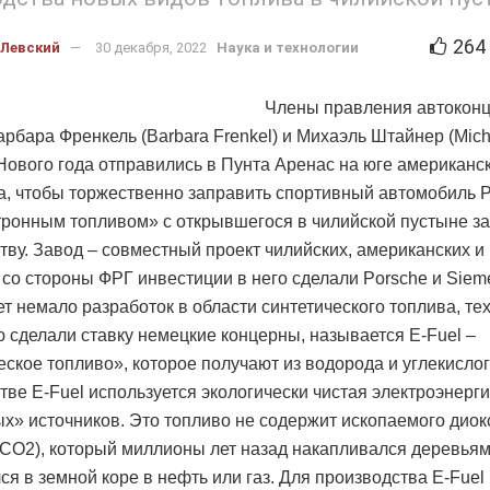
264
 Левский
30 декабря, 2022
Наука и технологии
Члены правления автокон
арбара Френкель (Barbara Frenkel) и Михаэль Штайнер (Micha
Нового года отправились в Пунта Аренас на юге американс
а, чтобы торжественно заправить спортивный автомобиль 
тронным топливом» с открывшегося в чилийской пустыне за
тву. Завод – совместный проект чилийских, американских и
 со стороны ФРГ инвестиции в него сделали Porsche и Siem
т немало разработок в области синтетического топлива, те
ю сделали ставку немецкие концерны, называется E-Fuel –
еское топливо», которое получают из водорода и углекислог
тве E-Fuel используется экологически чистая электроэнерг
ых» источников. Это топливо не содержит ископаемого диок
(CO2), который миллионы лет назад накапливался деревьям
ся в земной коре в нефть или газ. Для производства Е-Fuel