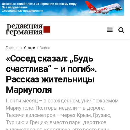
Главная
Статьи
Война
«Сосед сказал: „Будь
счастлива“ – и погиб».
Рассказ жительницы
Мариуполя
Почти месяц – в осаждённом, уничтожаемом
Мариуполе. Полторы недели – в дороге.
Тысячи километров – через Крым, Грузию,
Турцию и Грецию, вместо пары десятков
километров от Бердянска. Это всего лишь