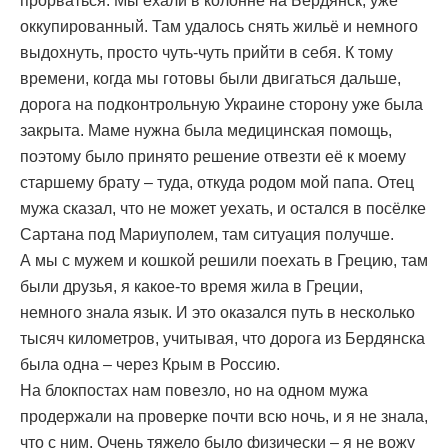
прорваться. Мы ехали в колонне на Бердянск, уже
оккупированный. Там удалось снять жильё и немного
выдохнуть, просто чуть-чуть прийти в себя. К тому
времени, когда мы готовы были двигаться дальше,
дорога на подконтрольную Украине сторону уже была
закрыта. Маме нужна была медицинская помощь,
поэтому было принято решение отвезти её к моему
старшему брату – туда, откуда родом мой папа. Отец
мужа сказал, что не может уехать, и остался в посёлке
Сартана под Мариуполем, там ситуация получше.
А мы с мужем и кошкой решили поехать в Грецию, там
были друзья, я какое-то время жила в Греции,
немного знала язык. И это оказался путь в несколько
тысяч километров, учитывая, что дорога из Бердянска
была одна – через Крым в Россию.
На блокпостах нам повезло, но на одном мужа
продержали на проверке почти всю ночь, и я не знала,
что с ним. Очень тяжело было физически – я не вожу