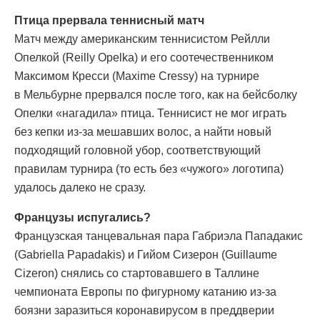
Птица прервала теннисный матч
Матч между американским теннисистом Рейлли
Опелкой (Reilly Opelka) и его соотечественником
Максимом Кресси (Maxime Cressy) на турнире
в Мельбурне прервался после того, как на бейсболку
Опелки «нагадила» птица. Теннисист не мог играть
без кепки из-за мешавших волос, а найти новый
подходящий головной убор, соответствующий
правилам турнира (то есть без «чужого» логотипа)
удалось далеко не сразу.
Французы испугались?
Французская танцевальная пара Габриэла Пападакис
(Gabriella Papadakis) и Гийом Сизерон (Guillaume
Cizeron) снялись со стартовавшего в Таллине
чемпионата Европы по фигурному катанию из-за
боязни заразиться коронавирусом в преддверии