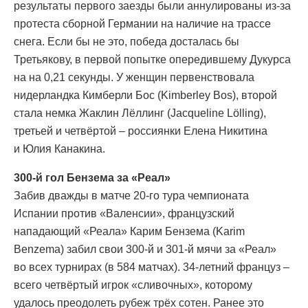
результаты первого заезды были аннулированы из-за
протеста сборной Германии на наличие на трассе
снега. Если бы не это, победа досталась бы
Третьякову, в первой попытке опередившему Дукурса
на на 0,21 секунды. У женщин первенствовала
нидерландка Кимберли Бос (Kimberley Bos), второй
стала немка Жаклин Лёллинг (Jacqueline Lölling),
третьей и четвёртой – россиянки Елена Никитина
и Юлия Канакина.
300-й гол Бензема за «Реал»
Забив дважды в матче 20-го тура чемпионата
Испании против «Валенсии», французский
нападающий «Реала» Карим Бензема (Karim
Benzema) забил свои 300-й и 301-й мячи за «Реал»
во всех турнирах (в 584 матчах). 34-летний француз –
всего четвёртый игрок «сливочных», которому
удалось преодолеть рубеж трёх сотен. Ранее это