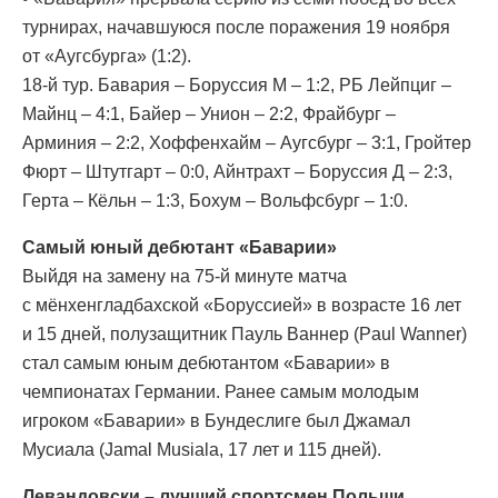
турнирах, начавшуюся после поражения 19 ноября
от «Аугсбурга» (1:2).
18-й тур. Бавария – Боруссия М – 1:2, РБ Лейпциг –
Майнц – 4:1, Байер – Унион – 2:2, Фрайбург –
Арминия – 2:2, Хоффенхайм – Аугсбург – 3:1, Гройтер
Фюрт – Штутгарт – 0:0, Айнтрахт – Боруссия Д – 2:3,
Герта – Кёльн – 1:3, Бохум – Вольфсбург – 1:0.
Самый юный дебютант «Баварии»
Выйдя на замену на 75-й минуте матча
с мёнхенгладбахской «Боруссией» в возрасте 16 лет
и 15 дней, полузащитник Пауль Ваннер (Paul Wanner)
стал самым юным дебютантом «Баварии» в
чемпионатах Германии. Ранее самым молодым
игроком «Баварии» в Бундеслиге был Джамал
Мусиала (Jamal Musiala, 17 лет и 115 дней).
Левандовски – лучший спортсмен Польши