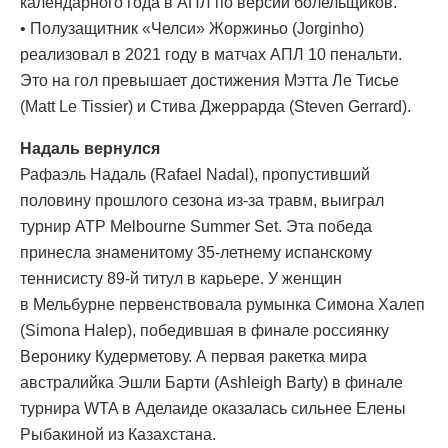
календарного года в АПЛ по версии болельщиков.
• Полузащитник «Челси» Жоржиньо (Jorginho)
реализовал в 2021 году в матчах АПЛ 10 пенальти.
Это на гол превышает достижения Мэтта Ле Тисье
(Matt Le Tissier) и Стива Джеррарда (Steven Gerrard).
Надаль вернулся
Рафаэль Надаль (Rafael Nadal), пропустивший
половину прошлого сезона из-за травм, выиграл
турнир ATP Melbourne Summer Set. Эта победа
принесла знаменитому 35-летнему испанскому
теннисисту 89-й титул в карьере. У женщин
в Мельбурне первенствовала румынка Симона Халеп
(Simona Halep), победившая в финале россиянку
Веронику Кудерметову. А первая ракетка мира
австралийка Эшли Барти (Ashleigh Barty) в финале
турнира WTA в Аделаиде оказалась сильнее Елены
Рыбакиной из Казахстана.