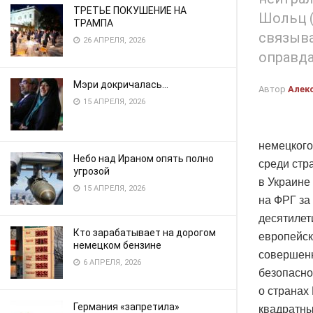
ТРЕТЬЕ ПОКУШЕНИЕ НА
Шольц (
ТРАМПА
связыва
26 АПРЕЛЯ, 2026
оправда
Мэри докричалась…
Автор
Алек
15 АПРЕЛЯ, 2026
немецкого
Небо над Ираном опять полно
среди стр
угрозой
в Украине
15 АПРЕЛЯ, 2026
на ФРГ за
десятилет
Кто зарабатывает на дорогом
европейск
немецком бензине
совершенн
6 АПРЕЛЯ, 2026
безопасно
о странах
Германия «запретила»
квадратны