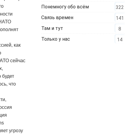
то
Понемногу обо всём
322
нности
Связь времен
141
 НАТО
Там и тут
8
пополнят
Только у нас
14
сией, как
о
НАТО сейчас
х,
 будет
сь, что
ти,
оссия
ция
ns
яет угрозу