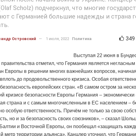
Olaf Scholz) подчеркнул, что многие государс
ют с Германией большие надежды и страна г
ть.
349
сандр Островский
1 июля, 2022
Политика
Выступая 22 июня в Бундес
 правительства отметил, что Германия является негласны
ан Европы в решении многих важнейших вопросов, начиная
 вплоть до продовольственного кризиса. Особая ответствен
 безопасность европейских стран. «В самом остром за неск
ий кризисе безопасности Европы Германия – экономически
ая страна и с самым многочисленным в ЕС населением – б
о особую ответственность. Причём не только за свою собс
сть, но и за безопасность своих союзников», – сказал Шоль
 Балтии и Восточной Европы, он пообещал «защищать каж
й метр территории альянса». Канцлер уточнил, что Герман