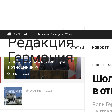
ПОСЛЕДНИЕ
ПОПУЛЯРНЫЕ
Фильтр
12
Berlin
Пятница, 7 августа, 2026
°C
СТАТЬИ
НОВОСТИ
Шольц объявил о смена курса
Главная
Ст
в отношении РФ
1 ИЮЛЯ, 2022
Шол
в о
26 АПРЕЛЯ, 2026
Роль Ге
нейтрал