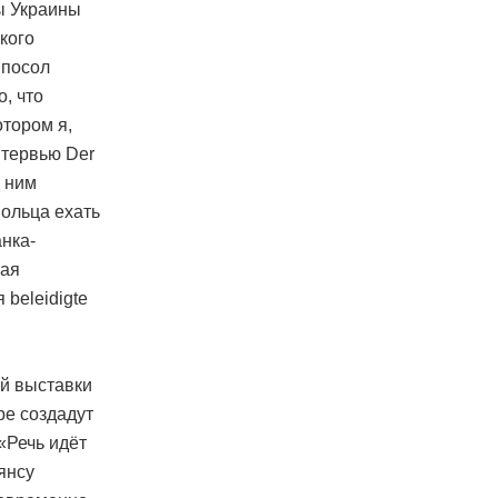
ы Украины
кого
 посол
, что
отором я,
нтервью Der
д ним
Шольца ехать
анка-
ная
beleidigte
ой выставки
ре создадут
«Речь идёт
янсу