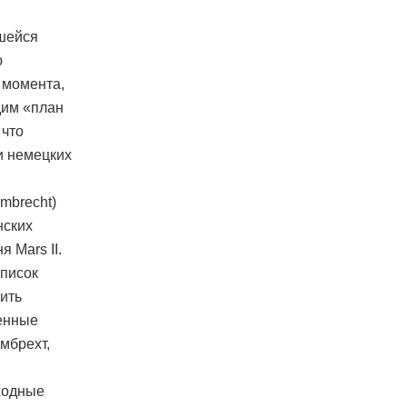
вшейся
ю
 момента,
дим «план
 что
и немецких
mbrecht)
нских
 Mars II.
список
ить
шенные
мбрехт,
ходные