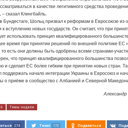
ссматриваться в качестве легитимного средства проведен
 – сказал Клингбайль.
в Бундестаге, Шольц призвал к реформам в Евросоюзе из-з
и к вступлению новых государств. Он считает, что при прин
ует использовать принцип квалифицированного большинств
ее время при принятии решений по внешней политике ЕС 
, то есть они должны быть одобрены всеми странами-участ
рен, что принцип квалифицированного большинства позвол
ю и сделает ЕС более гибким при принятии новых стран. Т
л поддержать начало интеграции Украины в Евросоюз и нач
ы о приёме в сообщество с Албанией и Северной Македон
Александр
26
Темы недели
иться
274
Tweet
172
Поделиться
Под