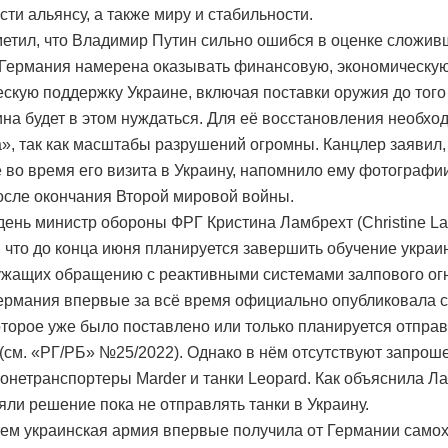
сти альянсу, а также миру и стабильности.
етил, что Владимир Путин сильно ошибся в оценке сложи
 Германия намерена оказывать финансовую, экономическу
ескую поддержку Украине, включая поставки оружия до того
ина будет в этом нуждаться. Для её восстановления необхо
, так как масштабы разрушений огромны. Канцлер заявил,
 во время его визита в Украину, напомнило ему фотографи
осле окончания Второй мировой войны.
 день министр обороны ФРГ Кристина Ламбрехт (Christine La
 что до конца июня планируется завершить обучение украи
жащих обращению с реактивными системами залпового огня
ермания впервые за всё время официально опубликовала 
оторое уже было поставлено или только планируется отправ
 (см. «РГ/РБ» №25/2022). Однако в нём отсутствуют запро
онетранспортеры Marder и танки Leopard. Как объяснила Ла
яли решение пока не отправлять танки в Украину.
тем украинская армия впервые получила от Германии само