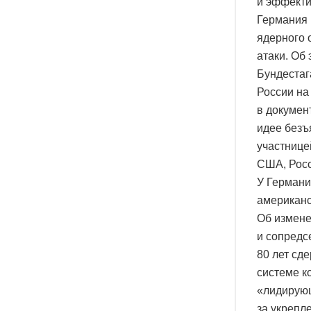
и эффекти
Германия 
ядерного 
атаки. Об
Бундестаг
России на
в докумен
идее безъ
участнице
США, Росс
У Германи
американс
Об измене
и сопредс
80 лет сд
системе к
«лидирующ
за укрепл