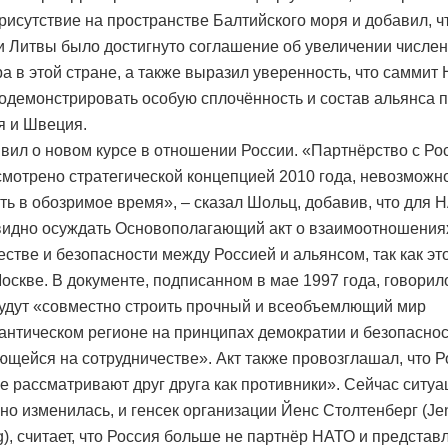
рисутствие на пространстве Балтийского моря и добавил, ч
и Литвы было достигнуто соглашение об увеличении числе
а в этой стране, а также выразил уверенность, что саммит
одемонстрировать особую сплочённость и состав альянса 
я и Швеция.
вил о новом курсе в отношении России. «Партнёрство с Рос
смотрено стратегической концепцией 2010 года, невозможн
ть в обозримое время», – сказал Шольц, добавив, что для 
идно осуждать Основополагающий акт о взаимоотношения
естве и безопасности между Россией и альянсом, так как это
оскве. В документе, подписанном в мае 1997 года, говорило
удут «совместно строить прочный и всеобъемлющий мир
антическом регионе на принципах демократии и безопаснос
щейся на сотрудничестве». Акт также провозглашал, что Р
е рассматривают друг друга как противники». Сейчас ситуа
но изменилась, и генсек организации Йенс Столтенберг (Je
g), считает, что Россия больше не партнёр НАТО и представл