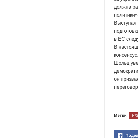
должна ра
политики»,
Выступая 
подготовк
в ЕС след
В настоящ
консенсус
Шольц уве
демократи
он призва
переговор
Метки:
№
Подел