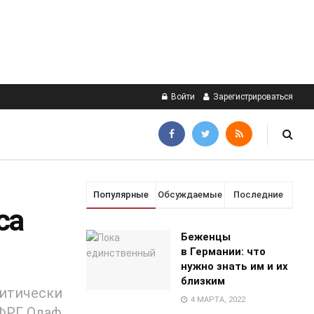
Войти
Зарегистрироваться
Популярные
Обсуждаемые
Последние
са
Беженцы
в Германии: что
нужно знать им и их
близким
литически
4 МАРТА, 2022
 ФРГ Олаф