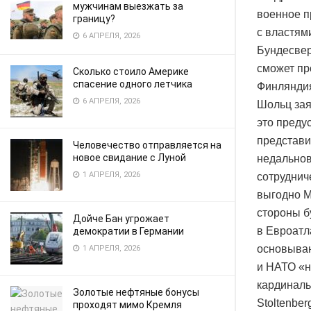
мужчинам выезжать за
военное п
границу?
с властям
6 АПРЕЛЯ, 2026
Бундесвер
сможет пр
Сколько стоило Америке
спасение одного летчика
Финлянди
6 АПРЕЛЯ, 2026
Шольц зая
это преду
представи
Человечество отправляется на
новое свидание с Луной
недальнов
1 АПРЕЛЯ, 2026
сотруднич
выгодно М
стороны б
Дойче Бан угрожает
в Евроатл
демократии в Германии
основываю
1 АПРЕЛЯ, 2026
и НАТО «н
кардиналь
Золотые нефтяные бонусы
Stoltenber
проходят мимо Кремля