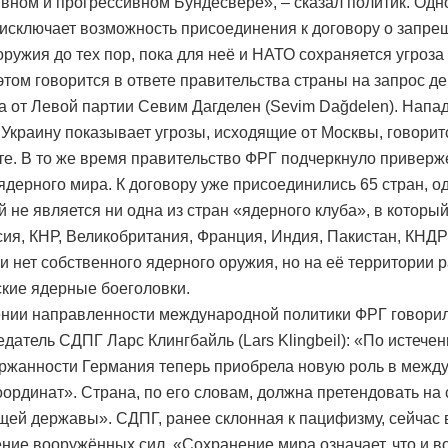
вном и прогрессивном Бундесвере», – сказал политик. Од
исключает возможность присоединения к договору о запре
оружия до тех пор, пока для неё и НАТО сохраняется угроза
 этом говорится в ответе правительства страны на запрос д
а от Левой партии Севим Дагделен (Sevim Dağdelen). Напа
 Украину показывает угрозы, исходящие от Москвы, говорит
те. В то же время правительство ФРГ подчеркнуло приверж
ядерного мира. К договору уже присоединились 65 стран, о
й не является ни одна из стран «ядерного клуба», в которы
ия, КНР, Великобритания, Франция, Индия, Пакистан, КНДР
и нет собственного ядерного оружия, но на её территории
кие ядерные боеголовки.
нии направленности международной политики ФРГ говори
едатель СДПГ Ларс Клингбайль (Lars Klingbeil): «По истечен
ержанности Германия теперь приобрела новую роль в межд
оординат». Страна, по его словам, должна претендовать на 
ей державы». СДПГ, ранее склонная к пацифизму, сейчас 
ение вооружённых сил. «Сохранение мира означает, что и в