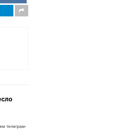
есло
оем телеграм-