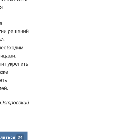
ия
а
ятии решений
а.
необходим
ницами.
ит укрепить
акже
ать
ией.
 Островский
елиться
34