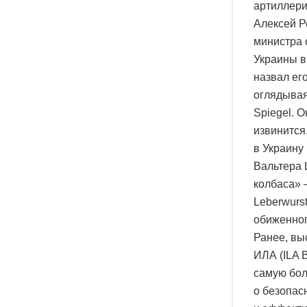
артиллери
Алексей Р
министра 
Украины в
назвал ег
оглядывая
Spiegel. 
извинится
в Украину
Вальтера 
колбаса» 
Leberwurst
обиженног
Ранее, вы
ИЛА (ILA 
самую бол
о безопас