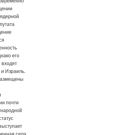
новременно
щении
 ядерной
епутата
дение
ся
енность
днако его
й входят
 и Израиль.
 размещены
л
ии почти
ународной
статус
выступает
оенная сила