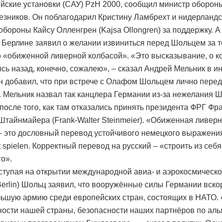
йские установки (САУ) PzH 2000, сообщил министр оборон
езников. Он поблагодарил Кристину Ламбрехт и нидерландс
обороны Кайсу Олленгрен (Kajsa Ollongren) за поддержку. А
 Берлине заявил о желании извиниться перед Шольцем за то
о «обиженной ливерной колбасой». «Это высказывание, о к
сь назад, конечно, сожалею», – сказал Андрей Мельник в и
Он добавил, что при встрече с Олафом Шольцем лично пере
. Мельник назвал так канцлера Германии из-за нежелания 
 после того, как там отказались принять президента ФРГ Фр
Штайнмайера (Frank-Walter Steinmeier). «Обиженная ливер
– это дословный перевод устойчивого немецкого выражения 
 spielen. Корректный перевод на русский – «строить из себя
о».
ступая на открытии международной авиа- и аэрокосмическ
Berlin) Шольц заявил, что вооружённые силы Германии вско
ьшую армию среди европейских стран, состоящих в НАТО. 
ности нашей страны, безопасности наших партнёров по аль