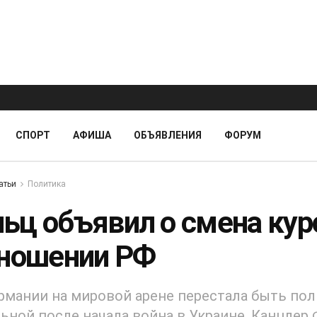
СПОРТ
АФИША
ОБЪЯВЛЕНИЯ
ФОРУМ
атьи
Политика
ьц объявил о смена кур
тношении РФ
рмании на мировой арене перестала быть по
ьной после начала война в Украине. Канцлер