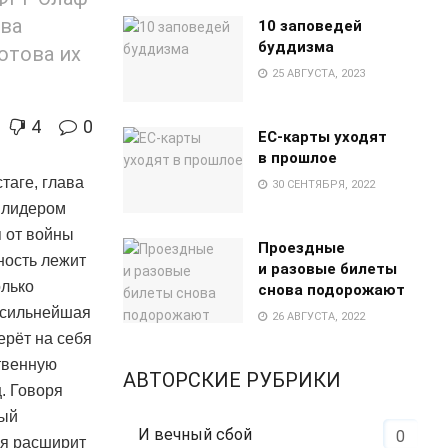
тва
10 заповедей
буддизма
отова их
25 АВГУСТА, 2023
4
0
EC-карты уходят
в прошлое
таге, глава
30 СЕНТЯБРЯ, 2022
м лидером
 от войны
Проездные
ность лежит
и разовые билеты
олько
снова подорожают
 сильнейшая
26 АВГУСТА, 2022
ерёт на себя
твенную
АВТОРСКИЕ РУБРИКИ
ц. Говоря
дый
И вечный сбой
0
ия расширит