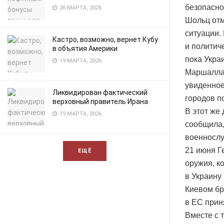
безопасно
26 МАРТА, 2026
Шольц отм
ситуации.
Кастро, возможно, вернет Кубу
и политич
в объятия Америки
пока Укра
19 МАРТА, 2026
Маршалла»
увиденное
Ликвидирован фактический
городов п
верховный правитель Ирана
В этот же
19 МАРТА, 2026
сообщила,
военнослу
21 июня Г
ЕЩЁ
оружия, к
в Украину
Киевом бр
в ЕС прин
Вместе с 