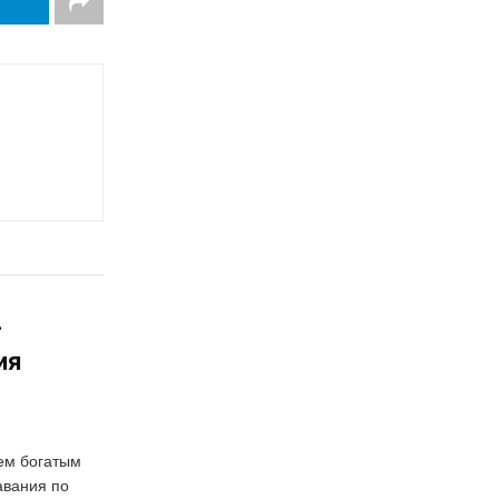
—
ия
аем богатым
авания по