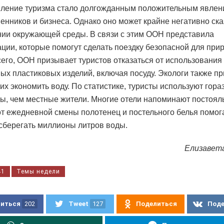
ление туризма стало долгожданным положительным явлен
енников и бизнеса. Однако оно может крайне негативно ска
нии окружающей среды. В связи с этим ООН представила
ции, которые помогут сделать поездку безопасной для при
его, ООН призывает туристов отказаться от использования
ых пластиковых изделий, включая посуду. Экологи также п
х экономить воду. По статистике, туристы используют гор
ы, чем местные жители. Многие отели напоминают постояль
 от ежедневной смены полотенец и постельного белья помог
сберегать миллионы литров воды.
Елизавет
41
Темы недели
иться
202
Tweet
127
Поделиться
Под