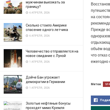
мужчинам выезжать за
Восстанов
границу?
путешеств
6 АПРЕЛЯ, 2026
на состоя
рекоменда
Сколько стоило Америке
Прежде вс
спасение одного летчика
одноразов
6 АПРЕЛЯ, 2026
отдыхающи
объём вод
Человечество отправляется на
что отказ
новое свидание с Луной
ежегодно 
1 АПРЕЛЯ, 2026
Дойче Бан угрожает
демократии в Германии
Метки:
№
1 АПРЕЛЯ, 2026
Подел
Золотые нефтяные бонусы
проходят мимо Кремля