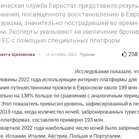
ическая служба Евростат представила резул
ования, посвящённого восстановлению в Евр
уризма, значительно пострадавшей во время
и. Эксперты указывают на увеличение брони
 ЕС с помощью специальных платформ.
258
авета Щелканова
14 октября, 2022
Туризм
Исследование показало, чт
ловины 2022 года использующие интернет-платформы для
ния путешественники провели в Евросоюзе около 199 млн 
ельно на 138% больше по сравнению с аналогичным перио
. Этот показатель превысил уровень, зафиксированный в п
2019 года, когда количество ночей, забронированных турис
-платформах, составляло примерно 193 млн.
квартале 2022 года наибольшее число ночей было заброни
и, Испании, Италии, Австрии, Польше и Португалии.