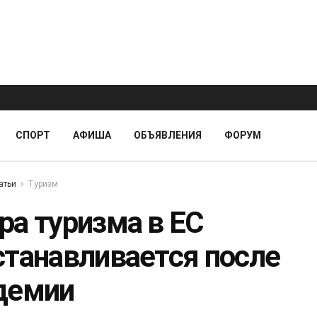
СПОРТ
АФИША
ОБЪЯВЛЕНИЯ
ФОРУМ
атьи
Туризм
ра туризма в ЕС
станавливается после
демии