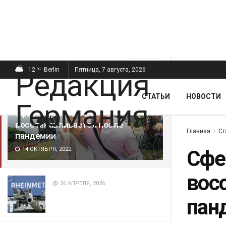
ПОСЛЕДНИЕ
ПОПУЛЯРНЫЕ
Фильтр
12
Berlin
Пятница, 7 августа, 2026
°C
СТАТЬИ
НОВОСТИ
Сфера туризма в ЕС
восстанавливается после
Главная
Ст
пандемии
14 ОКТЯБРЯ, 2022
Сфе
вос
26 АПРЕЛЯ, 2026
пан