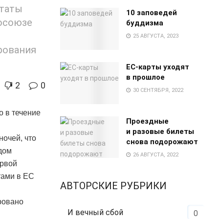
ьтаты
10 заповедей
осоюзе
буддизма
25 АВГУСТА, 2023
рования
EC-карты уходят
в прошлое
2
0
30 СЕНТЯБРЯ, 2022
о в течение
Проездные
и разовые билеты
ночей, что
снова подорожают
дом
26 АВГУСТА, 2022
ервой
тами в ЕС
АВТОРСКИЕ РУБРИКИ
ровано
И вечный сбой
0