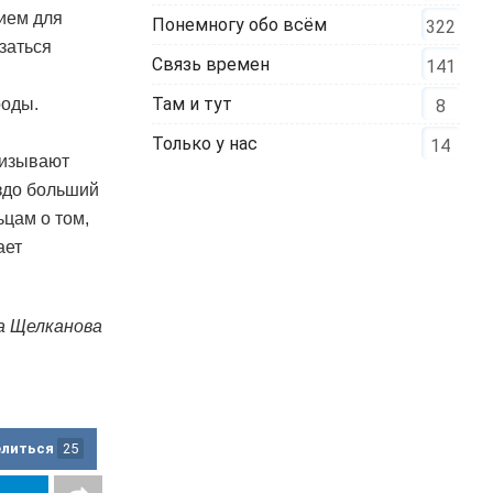
ием для
Понемногу обо всём
322
заться
Связь времен
141
Там и тут
роды.
8
Только у нас
14
ризывают
аздо больший
цам о том,
ает
а Щелканова
елиться
25