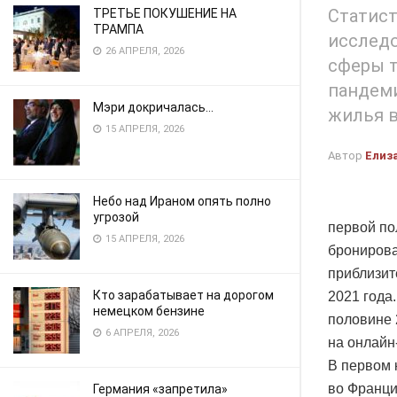
Статист
ТРЕТЬЕ ПОКУШЕНИЕ НА
ТРАМПА
исслед
26 АПРЕЛЯ, 2026
сферы т
пандеми
Мэри докричалась…
жилья в
15 АПРЕЛЯ, 2026
Автор
Елиз
Небо над Ираном опять полно
угрозой
первой по
15 АПРЕЛЯ, 2026
бронирова
приблизит
Кто зарабатывает на дорогом
2021 года
немецком бензине
половине 
6 АПРЕЛЯ, 2026
на онлайн
В первом 
во Франци
Германия «запретила»