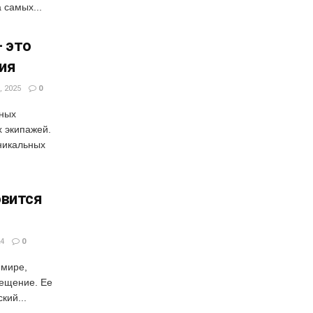
 самых...
— это
ия
 2025
0
сных
х экипажей.
никальных
овится
4
0
 мире,
сещение. Ее
кий...