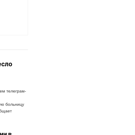
есло
оем телеграм-
ую больницу
общает
ии в