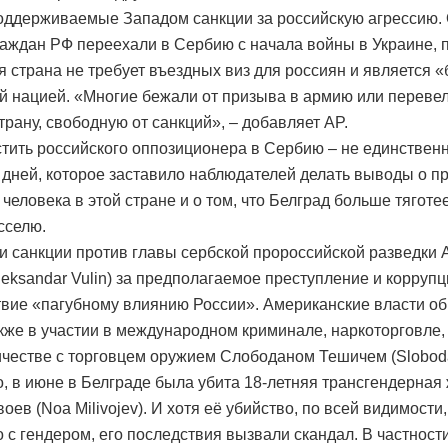
оддерживаемые Западом санкции за российскую агрессию.
раждан РФ переехали в Сербию с начала войны в Украине, 
я страна не требует въездных виз для россиян и является 
й нацией. «Многие бежали от призыва в армию или переве
трану, свободную от санкций», – добавляет AP.
стить российского оппозиционера в Сербию – не единствен
дней, которое заставило наблюдателей делать выводы о п
человека в этой стране и о том, что Белград больше тяготее
сселю.
 санкции против главы сербской пророссийской разведки 
leksandar Vulin) за предполагаемое преступление и коррупц
твие «пагубному влиянию России». Американские власти о
кже в участии в международном криминале, наркоторговле,
ичестве с торговцем оружием Слободаном Тешичем (Sloboda
о, в июне в Белграде была убита 18-летняя трансгендерна
ев (Noa Milivojev). И хотя её убийство, по всей видимости
о с гендером, его последствия вызвали скандал. В частности