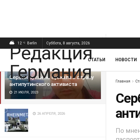
ПОСЛЕДНИЕ
ПОПУЛЯРНЫЕ
Фильтр
12
Berlin
Суббота, 8 августа, 2026
°C
СТАТЬИ
НОВОСТИ
Сербия сутки не пускала в страну
Главная
Ст
антипутинского активиста
21 ИЮЛЯ, 2023
Серб
ант
26 АПРЕЛЯ, 2026
По мне
паспорт