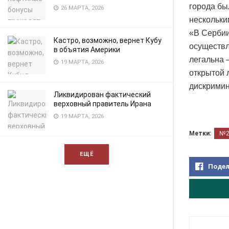
города бы
26 МАРТА, 2026
нескольки
«В Сербии
Кастро, возможно, вернет Кубу
осуществл
в объятия Америки
легальна 
19 МАРТА, 2026
открытой 
дискримин
Ликвидирован фактический
верховный правитель Ирана
19 МАРТА, 2026
Метки:
№
ЕЩЁ
Подел