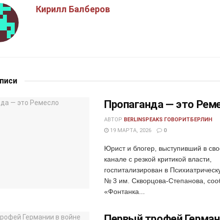
Кирилл Балберов
аписи
Пропаганда — это Рем
АВТОР
BERLINSPEAKS ГОВОРИТБЕРЛИН
19 МАРТА, 2026
0
Юрист и блогер, выступивший в св
канале с резкой критикой власти,
госпитализирован в Психиатрическ
№ 3 им. Скворцова-Степанова, со
«Фонтанка...
Первый трофей Герман