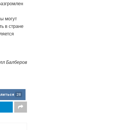
разгромлен
ры могут
ть в стране
ляется
лл Балберов
елиться
28