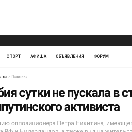
СПОРТ
АФИША
ОБЪЯВЛЕНИЯ
ФОРУМ
атьи
Политика
ия сутки не пускала в с
ипутинского активиста
нию оппозиционера Петра Никитина, имеюще
а РФ и Нидерландов, а также вид на жительс