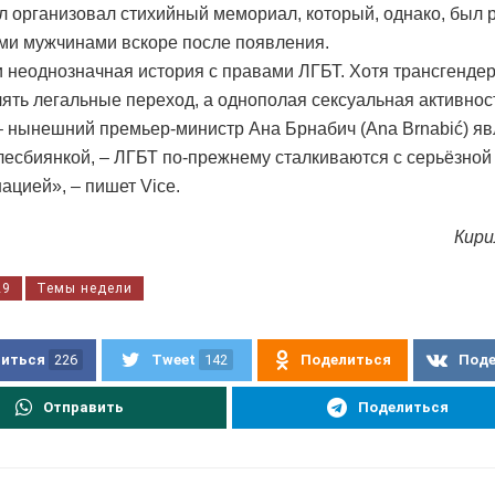
л организовал стихийный мемориал, который, однако, был 
ми мужчинами вскоре после появления.
 неоднозначная история с правами ЛГБТ. Хотя трансгенде
ять легальные переход, а однополая сексуальная активнос
– нынешний премьер-министр Ана Брнабич (Ana Brnabić) яв
лесбиянкой, – ЛГБТ по-прежнему сталкиваются с серьёзной
ацией», – пишет Vice.
Кири
29
Темы недели
иться
226
Tweet
142
Поделиться
Под
Отправить
Поделиться