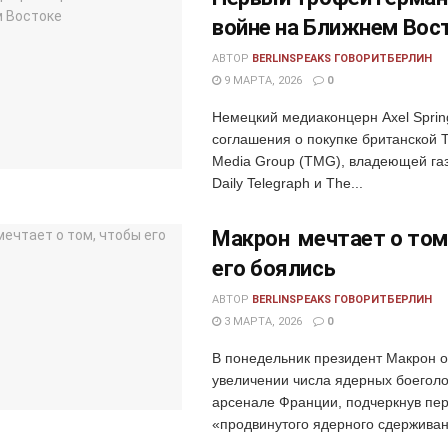
войне на Ближнем Вос
АВТОР
BERLINSPEAKS ГОВОРИТБЕРЛИН
9 МАРТА, 2026
0
Немецкий медиаконцерн Axel Sprin
соглашения о покупке британской T
Media Group (TMG), владеющей га
Daily Telegraph и The...
Макрон мечтает о том
его боялись
АВТОР
BERLINSPEAKS ГОВОРИТБЕРЛИН
3 МАРТА, 2026
0
В понедельник президент Макрон 
увеличении числа ядерных боеголо
арсенале Франции, подчеркнув пер
«продвинутого ядерного сдерживани