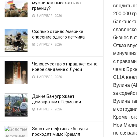
мужчинам выезжать за
вводить п
границу?
200 000 г
6 АПРЕЛЯ, 2026
балканска
славянско
Сколько стоило Америке
спасение одного летчика
бизнес в с
6 АПРЕЛЯ, 2026
Отказ впу
минувших 
с правами 
Человечество отправляется на
чем к Брю
новое свидание с Луной
США ввели
1 АПРЕЛЯ, 2026
Вулина (A
за содейс
Дойче Бан угрожает
Вулина та
демократии в Германии
в сотрудн
1 АПРЕЛЯ, 2026
Кроме тог
Ноа Миливо
Золотые нефтяные бонусы
не связан
проходят мимо Кремля