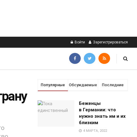
Войти
Зарегистрироваться
Популярные
Обсуждаемые
Последние
трану
Беженцы
в Германии: что
нужно знать им и их
близким
го
4 МАРТА, 2022
тво