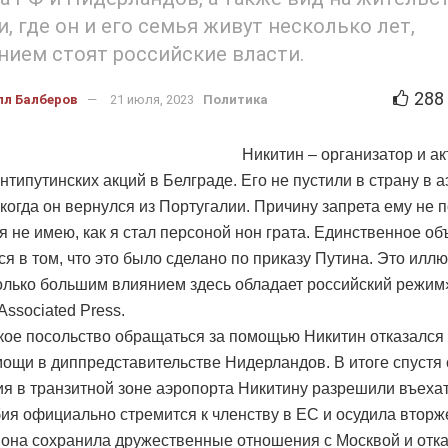
и, где он и его семья живут несколько лет,
нием стоят российские власти.
288
лл Балберов
21 июля, 2023
Политика
Никитин – организатор и а
нтипутинских акций в Белграде. Его не пустили в страну в 
 когда он вернулся из Португалии. Причину запрета ему не 
я не имею, как я стал персоной нон грата. Единственное о
ся в том, что это было сделано по приказу Путина. Это илл
колько большим влиянием здесь обладает российский режим»
Associated Press.
кое посольство обращаться за помощью Никитин отказался
мощи в диппредставительстве Нидерландов. В итоге спустя 
я в транзитной зоне аэропорта Никитину разрешили въеха
ия официально стремится к членству в ЕС и осудила вторж
, она сохранила дружественные отношения с Москвой и отк