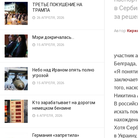
ТРЕТЬЕ ПОКУШЕНИЕ НА
в Серби
ТРАМПА
за реше
26 АПРЕЛЯ, 2026
Автор
Кири
Мэри докричалась…
15 АПРЕЛЯ, 2026
участник а
Белграда,
Небо над Ираном опять полно
«Я поняти
угрозой
заключает
15 АПРЕЛЯ, 2026
того, нас
Никитина 
Кто зарабатывает на дорогом
В российс
немецком бензине
искать по
6 АПРЕЛЯ, 2026
нахождени
Хотя Серб
Германия «запретила»
в Украину