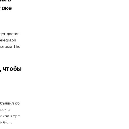
токе
ger достиг
elegraph
зетами The
, чтобы
объявил об
вок в
еход к эре
я»....