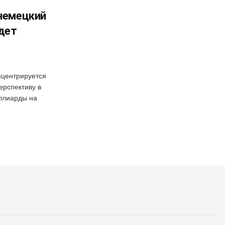
 немецкий
дет
нцентрируется
ерспективу в
иллиарды на