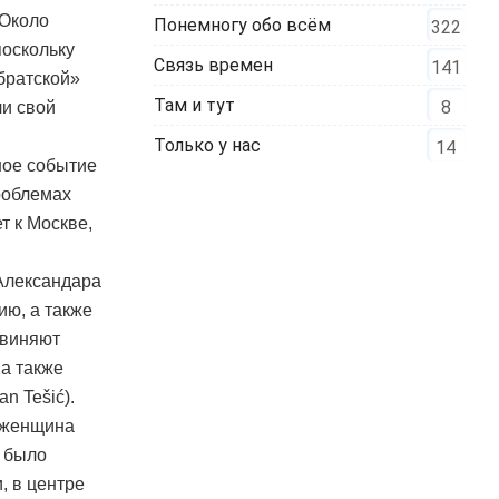
 Около
Понемногу обо всём
322
поскольку
Связь времен
141
«братской»
Там и тут
8
ли свой
Только у нас
14
ное событие
роблемах
т к Москве,
Александара
ию, а также
бвиняют
 а также
n Tešić).
я женщина
, было
, в центре