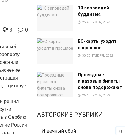
10 заповедей
буддизма
25 АВГУСТА, 2023
3
0
EC-карты уходят
ктивный
в прошлое
аэропорту
30 СЕНТЯБРЯ, 2022
пояснили.
бъяснение
Проездные
юстрация
и разовые билеты
, – цитирует
снова подорожают
26 АВГУСТА, 2022
 и решил
сутки
АВТОРСКИЕ РУБРИКИ
ть в Сербию.
ение России
И вечный сбой
0
азалась