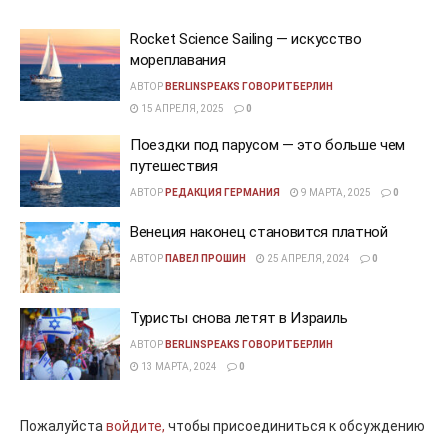
Rocket Science Sailing — искусство
мореплавания
АВТОР
BERLINSPEAKS ГОВОРИТБЕРЛИН
15 АПРЕЛЯ, 2025
0
Поездки под парусом — это больше чем
путешествия
АВТОР
РЕДАКЦИЯ ГЕРМАНИЯ
9 МАРТА, 2025
0
Венеция наконец становится платной
АВТОР
ПАВЕЛ ПРОШИН
25 АПРЕЛЯ, 2024
0
Туристы снова летят в Израиль
АВТОР
BERLINSPEAKS ГОВОРИТБЕРЛИН
13 МАРТА, 2024
0
Пожалуйста
войдите,
чтобы присоединиться к обсуждению