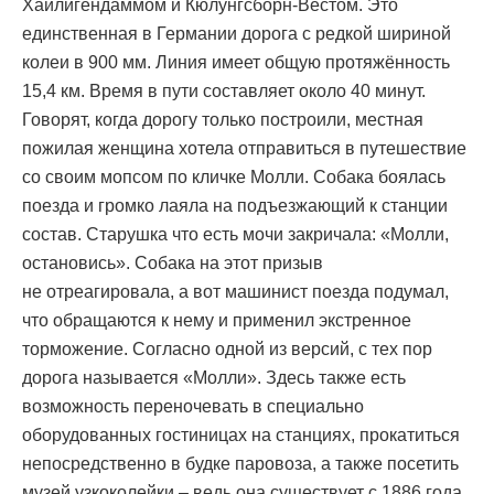
Хайлигендаммом и Кюлунгсборн-Вестом. Это
единственная в Германии дорога с редкой шириной
колеи в 900 мм. Линия имеет общую протяжённость
15,4 км. Время в пути составляет около 40 минут.
Говорят, когда дорогу только построили, местная
пожилая женщина хотела отправиться в путешествие
со своим мопсом по кличке Молли. Собака боялась
поезда и громко лаяла на подъезжающий к станции
состав. Старушка что есть мочи закричала: «Молли,
остановись». Собака на этот призыв
не отреагировала, а вот машинист поезда подумал,
что обращаются к нему и применил экстренное
торможение. Согласно одной из версий, с тех пор
дорога называется «Молли». Здесь также есть
возможность переночевать в специально
оборудованных гостиницах на станциях, прокатиться
непосредственно в будке паровоза, а также посетить
музей узкоколейки – ведь она существует с 1886 года.