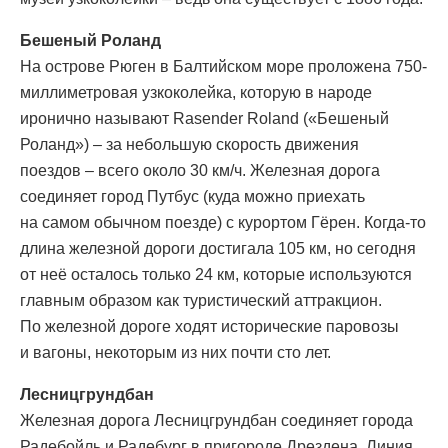
Бешеный Роланд
На острове Рюген в Балтийском море проложена 750-
миллиметровая узкоколейка, которую в народе
иронично называют Rasender Roland («Бешеный
Роланд») – за небольшую скорость движения
поездов – всего около 30 км/ч. Железная дорога
соединяет город Путбус (куда можно приехать
на самом обычном поезде) с курортом Гёрен. Когда-то
длина железной дороги достигала 105 км, но сегодня
от неё осталось только 24 км, которые используются
главным образом как туристический аттракцион.
По железной дороге ходят исторические паровозы
и вагоны, некоторым из них почти сто лет.
Лесницгрундбан
Железная дорога Лесницгрундбан соединяет города
Радебойль и Радебург в пригороде Дрездена. Линия