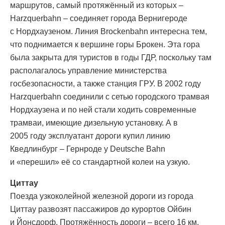
маршрутов, самый протяжённый из которых –
Harzquerbahn – соединяет города Вернигероде
с Нордхаузеном. Линия Brockenbahn интересна тем,
что поднимается к вершине горы Брокен. Эта гора
была закрыта для туристов в годы ГДР, поскольку там
располагалось управление министерства
госбезопасности, а также станция ГРУ. В 2002 году
Harzquerbahn соединили с сетью городского трамвая
Нордхаузена и по ней стали ходить современные
трамваи, имеющие дизельную установку. А в
2005 году эксплуатант дороги купил линию
Кведлинбург – Гернроде у Deutsche Bahn
и «перешил» её со стандартной колеи на узкую.
Циттау
Поезда узкоколейной железной дороги из города
Циттау развозят пассажиров до курортов Ойбин
и Йонсдорф. Протяжённость дороги – всего 16 км.