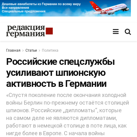
Главная
Статьи
Политика
Российские спецслужбы
усиливают шпионскую
активность в Германии
«Спустя поколение после окончания холодной
войны Берлин по-прежнему остаётся столицей
шпионов. Российские „дипломаты“, которые
на самом деле не являются дипломатами,
работают в немецкой столице в поте лица, как
нигде более в Европе. С начала войны