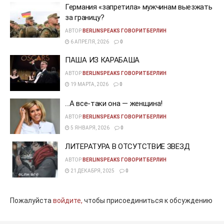
Германия «запретила» мужчинам выезжать
за границу?
АВТОР
BERLINSPEAKS ГОВОРИТБЕРЛИН
6 АПРЕЛЯ, 2026
0
ПАША ИЗ КАРАБАША
АВТОР
BERLINSPEAKS ГОВОРИТБЕРЛИН
19 МАРТА, 2026
0
…А все-таки она — женщина!
АВТОР
BERLINSPEAKS ГОВОРИТБЕРЛИН
5 ЯНВАРЯ, 2026
0
ЛИТЕРАТУРА В ОТСУТСТВИЕ ЗВЕЗД
АВТОР
BERLINSPEAKS ГОВОРИТБЕРЛИН
21 ДЕКАБРЯ, 2025
0
Пожалуйста
войдите,
чтобы присоединиться к обсуждению