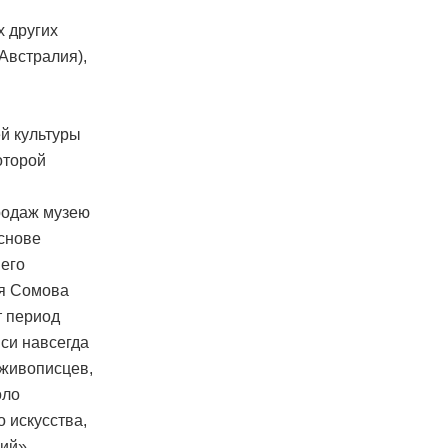
х других
Австралия),
ей культуры
оторой
продаж музею
снове
него
ея Сомова
т период
си навсегда
 живописцев,
оло
 искусства,
ий»,