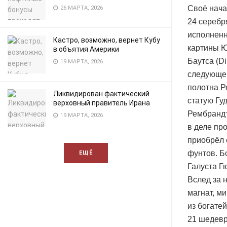
Своё нача
26 МАРТА, 2026
24 серебр
исполненн
Кастро, возможно, вернет Кубу
картины Ю
в объятия Америки
Баутса (D
19 МАРТА, 2026
следующег
полотна Р
Ликвидирован фактический
статую Гу
верховный правитель Ирана
Рембрандт
19 МАРТА, 2026
в деле пр
приобрёл 
фунтов. Б
ЕЩЁ
Галуста Г
Вслед за 
магнат, м
из богате
21 шедевр