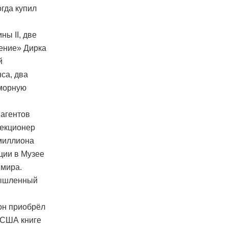
гда купил
ы II, две
щение» Дирка
й
са, два
аморную
 агентов
лекционер
миллиона
ции в Музее
 мира.
мышленный
он приобрёл
в США книге