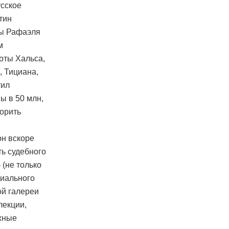
усское
тин
ны Рафаэля
м
оты Хальса,
, Тициана,
тил
ы в 50 млн,
ворить
н вскоре
ть судебного
(не только
циального
ой галереи
лекции,
жные