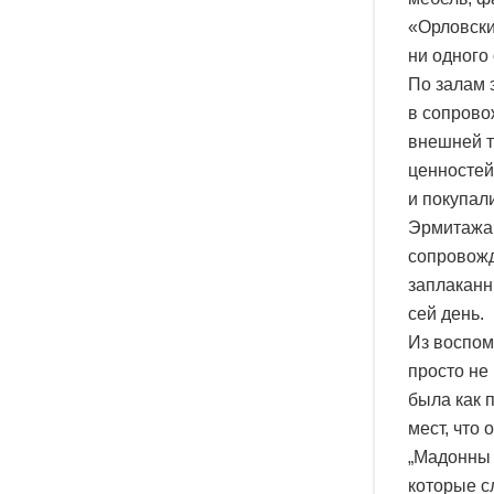
«Орловски
ни одного
По залам 
в сопрово
внешней т
ценностей
и покупал
Эрмитажа 
сопровожд
заплаканн
сей день.
Из воспом
просто не
была как 
мест, что
„Мадонны 
которые с