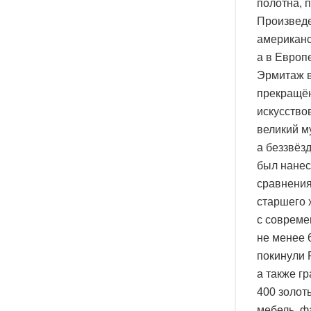
полотна, 
Произведе
американс
а в Европ
Эрмитаж в
прекращён
искусство
великий м
а беззвёз
был нанес
сравнения
старшего 
с совреме
не менее 
покинули 
а также г
400 золот
мебель, ф