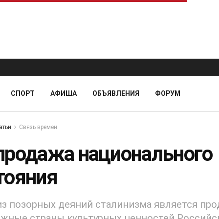
СПОРТ
АФИША
ОБЪЯВЛЕНИЯ
ФОРУМ
атьи
Связь времен
продажа национального
тояния
з позорных деяний сталинизма является пр
ежные страны культурных ценностей Российс