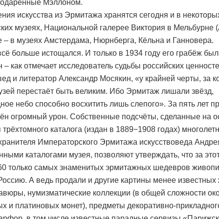
подаренные Мэллоном.
ния искусства из Эрмитажа хранятся сегодня и в некоторы
ких музеях, Национальной галерее Виктория в Мельбурне (
е – в музеях Амстердама, Нюрнберга, Кёльна и Ганновера.
сё больше истощался. И только в 1934 году его грабёж был
 – как отмечает исследователь судьбы российских ценност
вед и литератор Александр Мосякин, «у крайней черты, за к
узей перестаёт быть великим. Ибо Эрмитаж лишали звёзд,
дное небо способно восхитить лишь слепого». За пять лет 
ён огромный урон. Собственные подсчёты, сделанные на о
 трёхтомного каталога (издан в 1889−1908 годах) многолет
хранителя Императорского Эрмитажа искусствоведа Андр
нными каталогами музея, позволяют утверждать, что за это
60 только самых знаменитых эрмитажных шедевров живопи
Россию. А ведь продали и другие картины менее известных
равюры, нумизматические коллекции (в общей сложности ок
ых и платиновых монет), предметы декоративно-прикладного
арфор, в том числе известные парадные сервизы «Парижск