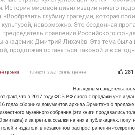
. История мировой цивилизации ничего под
а. «Вообразить глубину трагедии, которая про
 культурой, невозможно. Это бездонная пропа
 председатель правления Российского фонд
ы академик Дмитрий Лихачёв. Эта тема была 
ой, продолжая оставаться таковой и в сегод
281
ей Громов
18 марта, 2022
Связь времен
Наглядным свидетельством
тот факт, что в 2017 году ФСБ РФ сняла с продажи уже изд
16 годах сборники документов архива Эрмитажа о продаже
известного музейного собрания (эти книги продавались тол
 Эрмитажа) и запретила ссылки на них в публикациях, попут
ителей и издателя в незаконном распространении «секретн