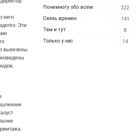
 директор
Понемногу обо всём
322
з него
Связь времен
141
адолго. Эти
Там и тут
8
ами
Только у нас
14
го
то вывезены.
роизведены
родов,
я
мышленник
Галуст
 рынке
Эрмитажа.