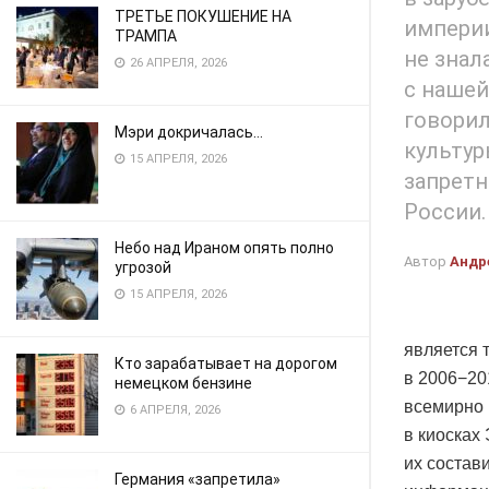
ТРЕТЬЕ ПОКУШЕНИЕ НА
империи
ТРАМПА
не знал
26 АПРЕЛЯ, 2026
с нашей
говорил
Мэри докричалась…
культур
15 АПРЕЛЯ, 2026
запретн
России.
Небо над Ираном опять полно
Автор
Андр
угрозой
15 АПРЕЛЯ, 2026
является 
Кто зарабатывает на дорогом
в 2006−20
немецком бензине
всемирно 
6 АПРЕЛЯ, 2026
в киосках
их состав
Германия «запретила»