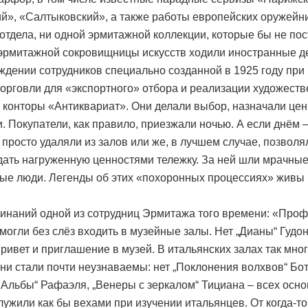
й», «Салтыковский», а также работы европейских оружейни
 отдела, ни одной эрмитажной коллекции, которые бы не по
эрмитажной сокровищницы искусств ходили иностранные д
ждении сотрудников специально созданной в 1925 году при
орговли для «экспортного» отбора и реализации художест
 конторы «Антиквариат». Они делали выбор, назначали це
и. Покупатели, как правило, приезжали ночью. А если днём 
просто удаляли из залов или же, в лучшем случае, позволя
ать нагруженную ценностями тележку. За ней шли мрачные
ые люди. Легенды об этих «похоронных процессиях» живы 
инаний одной из сотрудниц Эрмитажа того времени: «Про
 могли без слёз входить в музейные залы. Нет „Дианы“ Гудон
привет и приглашение в музей. В итальянских залах так мно
 они стали почти неузнаваемы: нет „Поклонения волхвов“ Бо
Альбы“ Рафаэля, „Венеры с зеркалом“ Тициана – всех осн
лужили как бы вехами при изучении итальянцев. От когда-то