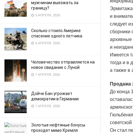
информаци
мужчинам выезжать за
границу?
Эрмитажа 
6 АПРЕЛЯ, 2026
и внимате
следует и
Сколько стоило Америке
сборники 
спасение одного летчика
архивные 
6 АПРЕЛЯ, 2026
и неиздан
Имеется т
Человечество отправляется на
тогда и в
новое свидание с Луной
а также в
1 АПРЕЛЯ, 2026
Продажа 
До конца 
Дойче Бан угрожает
демократии в Германии
оставалас
1 АПРЕЛЯ, 2026
армянског
Гюльбенкя
советской
Золотые нефтяные бонусы
Он стал п
проходят мимо Кремля