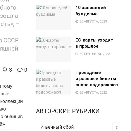
обного
10 заповедей
буддизма
изошла
25 АВГУСТА, 2023
сть», –
а
в СССР
EC-карты уходят
в прошлое
няшней
30 СЕНТЯБРЯ, 2022
3
0
Проездные
и разовые билеты
снова подорожают
 тому
26 АВГУСТА, 2022
анные
 коллекций
ько
АВТОРСКИЕ РУБРИКИ
но обвинив
ой»
И вечный сбой
0