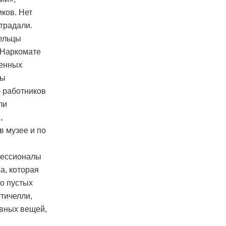
ков. Нет
страдали.
ельцы
 Наркомате
венных
ны
– работников
ли
,
в музее и по
фессионалы
а, которая
го пустых
ттичелли,
овных вещей,