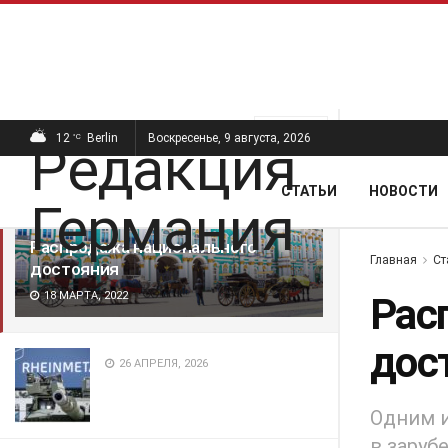
ПОСЛЕДНИЕ
ПОПУЛЯРНЫЕ
Фильтр
12
Berlin
Воскресенье, 9 августа, 2026
°C
СТАТЬИ
НОВОСТИ
Распродажа национального
Главная
Ст
достояния
18 МАРТА, 2022
Рас
дос
26 АПРЕЛЯ, 2026
Одним и
в заруб