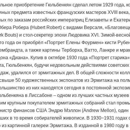
льное приобретение Гюльбенкян сделал летом 1929 года, ко
яных предмета известных французских мастеров XVIII века,
ых по заказам российских императриц Елизаветы и Екатерин
бера Робера (Hubert Robert) с видами Версаля, «Благове
irk Bouts) и стол-секретер эпохи Людовика XVI. Зимой-весно
о года он приобрёл «Портрет Елены Фоурмен» кисти Рубен
ембрандта, а также картины Терборха, Ватто, Ланкре и мр
дона «Диана». Купив в октябре 1930 года «Портрет старика»
а, Гюльбенкян, будучи недовольным действиями советских
одаж, удалился от эрмитажных дел. В общей сложности кол
свыше 50 художественных экспонатов из Эрмитажа на пол
ольшинство из них находятся сегодня в постоянной экспози
юльбенкяна в Лиссабоне – одном из лучших частных музеев
ним крупным покупателем эрмитажных собраний стал про
инистр финансов США Эндрю Мэллон (Andrew Mellon), один
йших в то время собирателей живописи. В 1930−1931 годах 
 из картинной галереи Эрмитажа. В изданной в 1980 году 