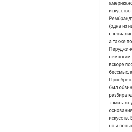
американс
искусство
Рембрандт
(одна из 
специалис
а также п
Перуджино
немногим 
вскоре по
бессмысле
Приобрете
был обвин
разбирате
эрмитажну
основания
искусств.
но и поны