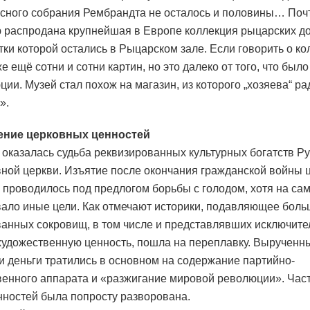
сного собрания Рембрандта не осталось и половины… Поч
 распродана крупнейшая в Европе коллекция рыцарских до
тки которой остались в Рыцарском зале. Если говорить о ко
 ещё сотни и сотни картин, но это далеко от того, что было
ции. Музей стал похож на магазин, из которого „хозяева“ р
».
ение церковных ценностей
 оказалась судьба реквизированных культурных богатств Р
ной церкви. Изъятие после окончания гражданской войны 
 проводилось под предлогом борьбы с голодом, хотя на са
ало иные цели. Как отмечают историки, подавляющее бол
анных сокровищ, в том числе и представлявших исключит
художественную ценность, пошла на переплавку. Вырученн
и деньги тратились в основном на содержание партийно-
венного аппарата и «разжигание мировой революции». Част
нностей была попросту разворована.