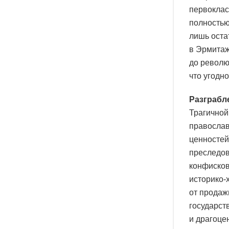
первоклас
полностью
лишь оста
в Эрмитаже
до револю
что угодно
Разграбл
Трагичной
православ
ценностей
преследов
конфисков
историко-
от продаж
государст
и драгоце