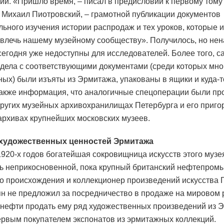
и. «Пришло время, – писал в предисловии к первому тому
Михаил Пиотровский, – грамотной публикации документов
льного изучения истории распродаж и тех уроков, которые и
звлечь нашему музейному сообществу». Получилось, но нен
сегодня уже недоступны для исследователей. Более того, с
дела с соответствующими документами (среди которых мно
ных) были изъяты из Эрмитажа, упакованы в ящики и куда-
акже информация, что аналогичные спецоперации были п
 других музейных архивохранилищах Петербурга и его приго
 архивах крупнейших московских музеев.
художественных ценностей Эрмитажа
1920-х годов богатейшая сокровищница искусств этого музе
ь неприкосновенной, пока крупный британский нефтепро
о происхождения и коллекционер произведений искусства 
н не предложил за посредничество в продаже на мировом
 нефти продать ему ряд художественных произведений из 
ервым покупателем экспонатов из эрмитажных коллекций.