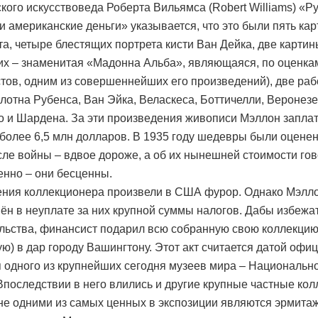
кого искусствоведа Роберта Вильямса (Robert Williams) «Р
 и американские деньги» указывается, что это были пять кар
а, четыре блестящих портрета кисти Ван Дейка, две карти
них – знаменитая «Мадонна Альба», являющаяся, по оценка
тов, одним из совершеннейших его произведений), две раб
олотна Рубенса, Ван Эйка, Веласкеса, Боттичелли, Веронезе
 и Шардена. За эти произведения живописи Мэллон запла
более 6,5 млн долларов. В 1935 году шедевры были оценен
сле войны – вдвое дороже, а об их нынешней стоимости го
нно – они бесценны.
ния коллекционера произвели в США фурор. Однако Мэлло
ён в неуплате за них крупной суммы налогов. Дабы избежа
льства, финансист подарил всю собранную свою коллекцию 
ю) в дар городу Вашингтону. Этот акт считается датой офи
 одного из крупнейших сегодня музеев мира – Национальн
 Впоследствии в него влились и другие крупные частные кол
не одними из самых ценных в экспозиции являются эрмита