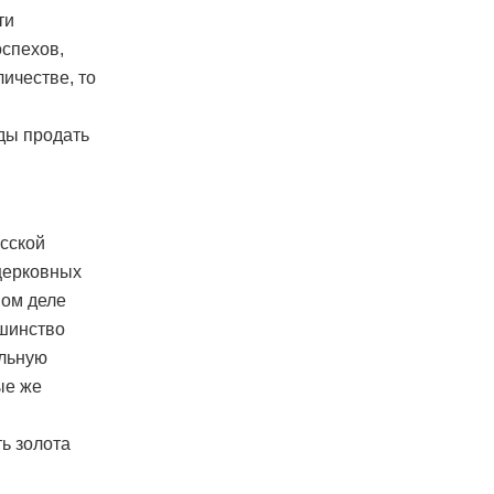
ти
спехов,
личестве, то
ады продать
усской
церковных
мом деле
ьшинство
ельную
ые же
ь золота