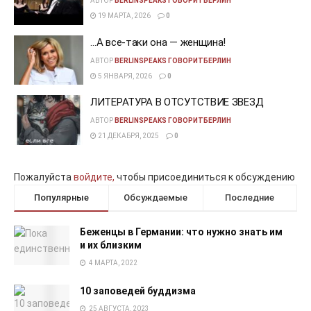
АВТОР
BERLINSPEAKS ГОВОРИТБЕРЛИН
19 МАРТА, 2026
0
…А все-таки она — женщина!
АВТОР
BERLINSPEAKS ГОВОРИТБЕРЛИН
5 ЯНВАРЯ, 2026
0
ЛИТЕРАТУРА В ОТСУТСТВИЕ ЗВЕЗД
АВТОР
BERLINSPEAKS ГОВОРИТБЕРЛИН
21 ДЕКАБРЯ, 2025
0
Пожалуйста
войдите,
чтобы присоединиться к обсуждению
Популярные
Обсуждаемые
Последние
Беженцы в Германии: что нужно знать им
и их близким
4 МАРТА, 2022
10 заповедей буддизма
25 АВГУСТА, 2023