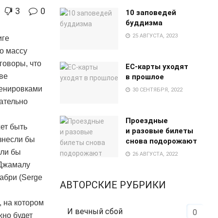
3
0
10 заповедей
буддизма
25 АВГУСТА, 2023
иге
о массу
говоры, что
EC-карты уходят
ве
в прошлое
ренировками
30 СЕНТЯБРЯ, 2022
нательно
Проездные
жет быть
и разовые билеты
знесли бы
снова подорожают
али бы
26 АВГУСТА, 2022
 Джамалу
абри (Serge
АВТОРСКИЕ РУБРИКИ
 на котором
И вечный сбой
0
жно будет