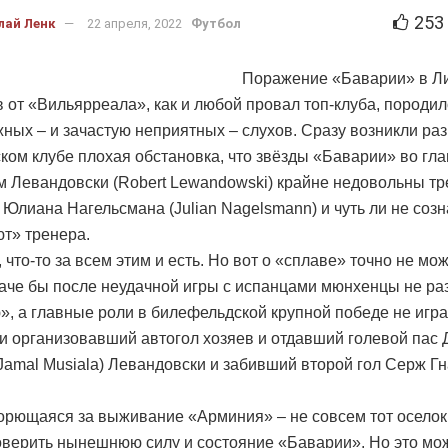
253
лай Ленк
22 апреля, 2022
Футбол
Поражение «Баварии» в Л
 от «Вильярреала», как и любой провал топ-клуба, породил
ных – и зачастую неприятных – слухов. Сразу возникли раз
ком клубе плохая обстановка, что звёзды «Баварии» во гла
м Левандовски (Robert Lewandowski) крайне недовольны т
й Юлиана Нагельсмана (Julian Nagelsmann) и чуть ли не соз
т» тренера.
что-то за всем этим и есть. Но вот о «сплаве» точно не мо
наче бы после неудачной игры с испанцами мюнхенцы не ра
, а главные роли в билефельдской крупной победе не игр
и организовавший автогол хозяев и отдавший голевой пас
Jamal Musiala) Левандовски и забивший второй гол Серж Гн
орющаяся за выживание «Арминия» – не совсем тот оселок,
верить нынешнюю силу и состояние «Баварии». Но это мо