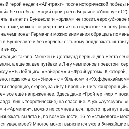
вный герой недели «Айнтрахт» после исторической победы 
ой» без особых эмоций проиграл в Берлине «Униону» (0:2).
ять: вылет из Бундеслиги «орлам» не грозит, еврокубковое 
его, тоже, можно сосредоточиться на подготовке к полуфин
 на чемпионат Германии можно внимания обращать помен
я в Бундеслиге и без «орлов» есть кому поддержать интригу
 и внизу.
итуация такова. Мюнхен и Дортмунд первые два места себе
вали, а ещё за две путёвки в Лигу чемпионов предстоит се
жду «РБ Лейпциг», «Байером» и «Фрайбургом». К которой,
ено, подключатся «Унион» с «Кёльном» и «Хоффенхаймом»
сти спорящие, скорее, за Лигу Европы и Лигу конференций.
е» всё ещё напряжённее. Здесь даже «Гройтер Фюрт» пока
авда, лишь теоретические) на спасение. А уж «Аугсбург», «
» и «Арминия», можно не сомневаться, просто прыгнут вы
 избежать вылета и, по возможности, 16-го «стыкового» мес
тся удачливее? Многое может выяснится уже в ближайшие 