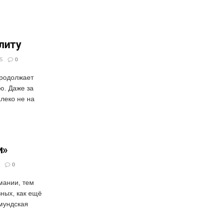
элиту
5
0
продолжает
ю. Даже за
леко не на
и»
0
мании, тем
вных, как ещё
тмундская