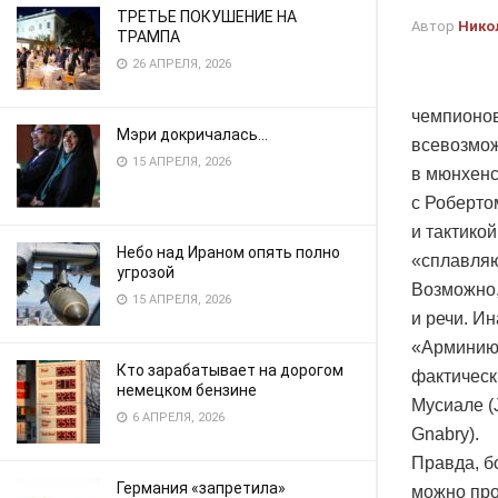
ТРЕТЬЕ ПОКУШЕНИЕ НА
Автор
Нико
ТРАМПА
26 АПРЕЛЯ, 2026
чемпионов
Мэри докричалась…
всевозмож
15 АПРЕЛЯ, 2026
в мюнхенс
с Роберто
и тактико
Небо над Ираном опять полно
«сплавляю
угрозой
Возможно, 
15 АПРЕЛЯ, 2026
и речи. И
«Арминию»
Кто зарабатывает на дорогом
фактическ
немецком бензине
Мусиале (
6 АПРЕЛЯ, 2026
Gnabry).
Правда, б
Германия «запретила»
можно про