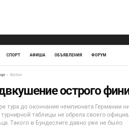
СПОРТ
АФИША
ОБЪЯВЛЕНИЯ
ФОРУМ
орт
Футбол
двкушение острого фин
ре тура до окончания чемпионата Германии н
 турнирной таблицы не обрела своего офици
ца. Такого в Бундеслиге давно уже не было.