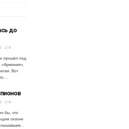
ась до
5
0
н прошёл под
. «Арминия»,
итая. Вот
о....
мпионов
5
0
ил бы, что
ющем сезоне
слышавшие...