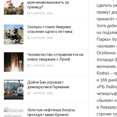
мужчинам выезжать за
сделать у
границу?
примут до
6 АПРЕЛЯ, 2026
принесёт 
Хотя доби
Сколько стоило Америке
спасение одного летчика
на подъём
6 АПРЕЛЯ, 2026
Парка» бу
«волкам» 
Особенно 
Человечество отправляется на
новое свидание с Луной
Холанда (
1 АПРЕЛЯ, 2026
молчание.
Rothe) – 
и 169 дне
Дойче Бан угрожает
«РБ Лейпц
демократии в Германии
четвертьф
1 АПРЕЛЯ, 2026
«быков» о
в Леверку
Золотые нефтяные бонусы
строчки т
проходят мимо Кремля