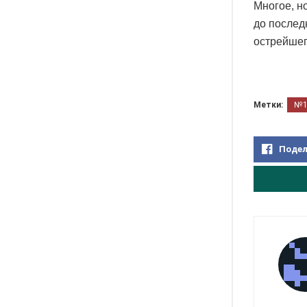
Многое, но
до послед
острейше
Метки:
№
Подел