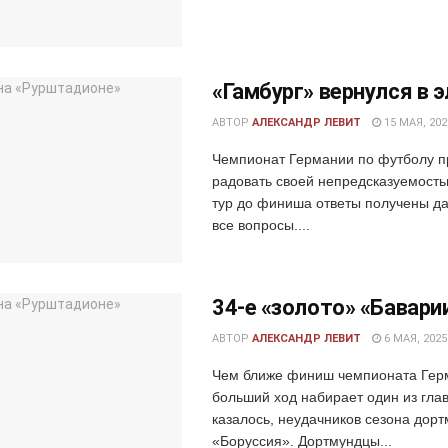
«Гамбург» вернулся в 
АВТОР
АЛЕКСАНДР ЛЕВИТ
15 МАЯ, 202
Чемпионат Германии по футболу 
радовать своей непредсказуемость
тур до финиша ответы получены да
все вопросы....
34-е «золото» «Бавари
АВТОР
АЛЕКСАНДР ЛЕВИТ
6 МАЯ, 2025
Чем ближе финиш чемпионата Гер
больший ход набирает один из гла
казалось, неудачников сезона дор
«Боруссия». Дортмундцы...