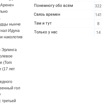
 Арене»
Понемногу обо всём
322
льно
Связь времен
141
.
Там и тут
8
ундцы нынче
гнал Идуна
Только у нас
14
ми наколотив
я Эрлинга
голевое
те (Tom
 (17 лет
бедного
венный гол
у
 третьей