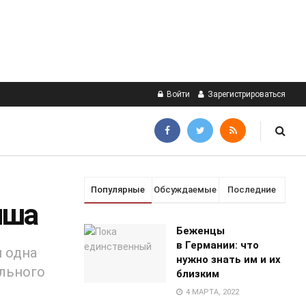
Войти
Зарегистрироваться
Популярные
Обсуждаемые
Последние
иша
Беженцы
в Германии: что
и одна
нужно знать им и их
ального
близким
4 МАРТА, 2022