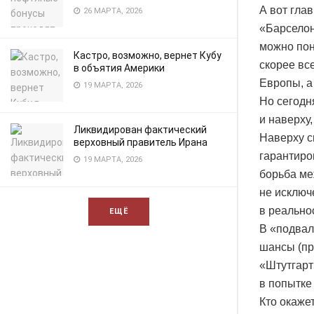
А вот гла
26 МАРТА, 2026
«Барселон
можно пон
Кастро, возможно, вернет Кубу
скорее вс
в объятия Америки
Европы, а
19 МАРТА, 2026
Но сегодн
и наверху,
Ликвидирован фактический
Наверху с
верховный правитель Ирана
гарантиро
19 МАРТА, 2026
борьба ме
не исключ
в реально
ЕЩЁ
В «подвал
шансы (пр
«Штутгарт
в попытке
Кто окаже