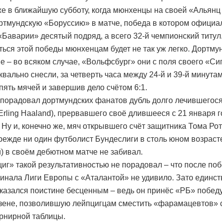
же в ближайшую субботу, когда мюнхенцы на своей «Альянц
ртмундскую «Боруссию» в матче, победа в котором официа
«Баварии» десятый подряд, а всего 32-й чемпионский титул
ться этой победы мюнхенцам будет не так уж легко. Дортм
е – во всяком случае, «Вольфсбург» они с поля своего «Си
квально снесли, за четверть часа между 24-й и 39-й минута
пять мячей и завершив дело счётом 6:1.
порадовал дортмундских фанатов дубль долго лечившегос
Erling Haaland), прервавшего своё длившееся с 21 января 
 Ну и, конечно же, мяч открывшего счёт защитника Тома Ро
прежде ни один футболист Бундеслиги в столь юном возрасте
й) в своём дебютном матче не забивал.
иг» такой результативностью не порадовал – что после по
инала Лиги Европы с «Аталантой» не удивило. Зато единст
казался поистине бесценным – ведь он принёс «РБ» побед
зене, позволившую лейпцигцам сместить «фарамацевтов» с
урнирной таблицы.