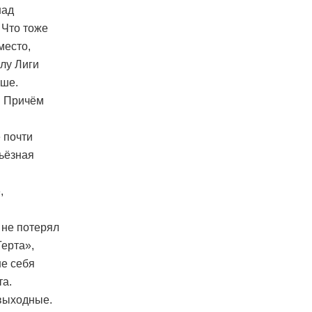
над
 Что тоже
место,
алу Лиги
ьше.
. Причём
 почти
рьёзная
,
 не потерял
Герта»,
ше себя
та.
выходные.