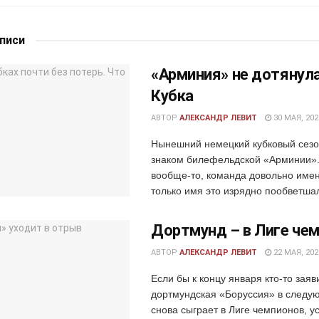
аписи
«Арминия» не дотянул
Кубка
АВТОР
АЛЕКСАНДР ЛЕВИТ
30 МАЯ, 202
Нынешний немецкий кубковый сезо
знаком билефельдской «Арминии»
вообще-то, команда довольно имен
только имя это изрядно пообветшал
Дортмунд – в Лиге че
АВТОР
АЛЕКСАНДР ЛЕВИТ
22 МАЯ, 202
Если бы к концу января кто-то заяв
дортмундская «Боруссия» в следу
снова сыграет в Лиге чемпионов, у