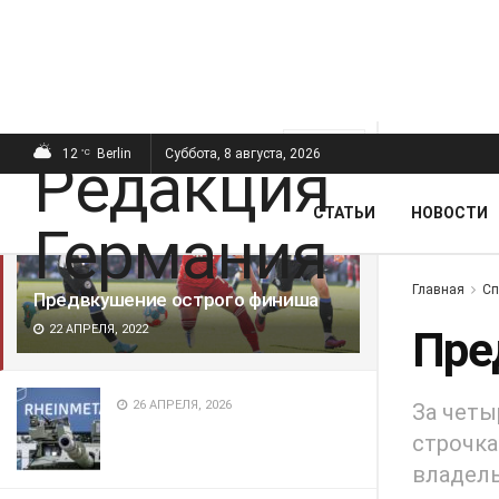
ПОСЛЕДНИЕ
ПОПУЛЯРНЫЕ
Фильтр
12
Berlin
Суббота, 8 августа, 2026
°C
СТАТЬИ
НОВОСТИ
Главная
Сп
Предвкушение острого финиша
22 АПРЕЛЯ, 2022
Пре
26 АПРЕЛЯ, 2026
За четы
строчка
владель