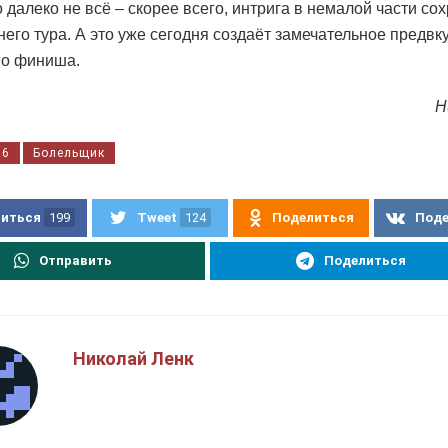
 далеко не всё – скорее всего, интрига в немалой части со
него тура. А это уже сегодня создаёт замечательное предв
го финиша.
Н
16
Болельщик
иться
199
Tweet
124
Поделиться
Под
Отправить
Поделиться
Николай Ленк