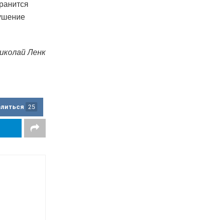
хранится
кушение
иколай Ленк
елиться
25