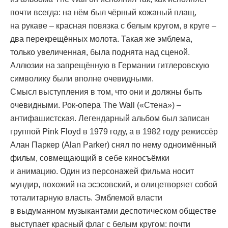
почти всегда: на нём был чёрный кожаный плащ,
на рукаве – красная повязка с белым кругом, в круге –
два перекрещённых молота. Такая же эмблема,
только увеличенная, была поднята над сценой.
Аллюзии на запрещённую в Германии гитлеровскую
символику были вполне очевидными.
Смысл выступления в том, что они и должны быть
очевидными. Рок-опера The Wall («Стена») –
антифашистская. Легендарный альбом был записан
группой Pink Floyd в 1979 году, а в 1982 году режиссёр
Алан Паркер (Alan Parker) снял по нему одноимённый
фильм, совмещающий в себе киносъёмки
и анимацию. Один из персонажей фильма носит
мундир, похожий на эсэсовский, и олицетворяет собой
тоталитарную власть. Эмблемой власти
в выдуманном музыкантами деспотическом обществе
выступает красный флаг с белым кругом: почти