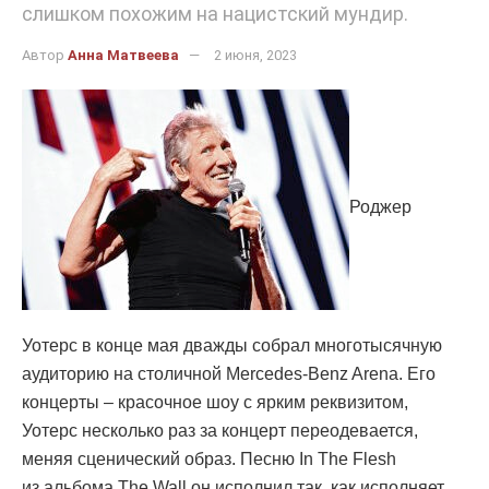
слишком похожим на нацистский мундир.
Автор
Анна Матвеева
2 июня, 2023
Роджер
Уотерс в конце мая дважды собрал многотысячную
аудиторию на столичной Mercedes-Benz Arena. Его
концерты – красочное шоу с ярким реквизитом,
Уотерс несколько раз за концерт переодевается,
меняя сценический образ. Песню In The Flesh
из альбома The Wall он исполнил так, как исполняет