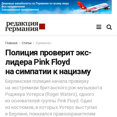
Главная
Статьи
Криминал
Полиция проверит экс-
лидера Pink Floyd
на симпатии к нацизму
Берлинская полиция начала проверку
на экстремизм британского рок-музыканта
Роджера Уотерса (Roger Waters), одного
из основателей группы Pink Floyd. Один
из костюмов, в которых Уотерс выступал
в Берлине, показался правоохранителям