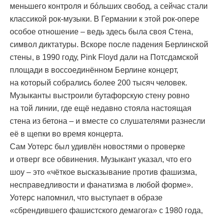
меньшего контроля и бóльших свобод, а сейчас стали
классикой рок-музыки. В Германии к этой рок-опере
особое отношение – ведь здесь была своя Стена,
символ диктатуры. Вскоре после падения Берлинской
стены, в 1990 году, Pink Floyd дали на Потсдамской
площади в воссоединённом Берлине концерт,
на который собрались более 200 тысяч человек.
Музыканты выстроили бутафорскую стену ровно
на той линии, где ещё недавно стояла настоящая
стена из бетона – и вместе со слушателями разнесли
её в щепки во время концерта.
Сам Уотерс был удивлён новостями о проверке
и отверг все обвинения. Музыкант указал, что его
шоу – это «чёткое высказывание против фашизма,
несправедливости и фанатизма в любой форме».
Уотерс напомнил, что выступает в образе
«сбрендившего фашистского демагога» с 1980 года,