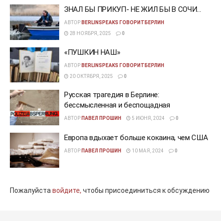
ЗНАЛ БЫ ПРИКУП- НЕ ЖИЛ БЫ В СОЧИ…
АВТОР
BERLINSPEAKS ГОВОРИТБЕРЛИН
28 НОЯБРЯ, 2025
0
«ПУШКИН НАШ»
АВТОР
BERLINSPEAKS ГОВОРИТБЕРЛИН
20 ОКТЯБРЯ, 2025
0
Русская трагедия в Берлине:
бессмысленная и беспощадная
АВТОР
ПАВЕЛ ПРОШИН
5 ИЮНЯ, 2024
0
Европа вдыхает больше кокаина, чем США
АВТОР
ПАВЕЛ ПРОШИН
10 МАЯ, 2024
0
Пожалуйста
войдите,
чтобы присоединиться к обсуждению