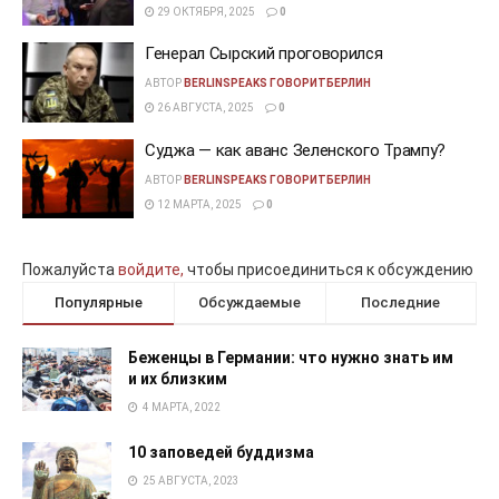
29 ОКТЯБРЯ, 2025
0
Генерал Сырский проговорился
АВТОР
BERLINSPEAKS ГОВОРИТБЕРЛИН
26 АВГУСТА, 2025
0
Суджа — как аванс Зеленского Трампу?
АВТОР
BERLINSPEAKS ГОВОРИТБЕРЛИН
12 МАРТА, 2025
0
Пожалуйста
войдите,
чтобы присоединиться к обсуждению
Популярные
Обсуждаемые
Последние
Беженцы в Германии: что нужно знать им
и их близким
4 МАРТА, 2022
10 заповедей буддизма
25 АВГУСТА, 2023