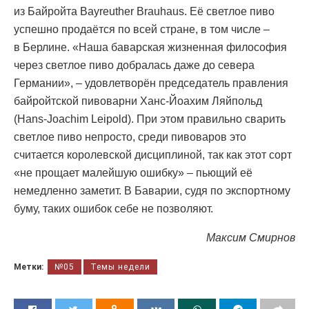
из Байройта Bayreuther Brauhaus. Её светлое пиво
успешно продаётся по всей стране, в том числе –
в Берлине. «Наша баварская жизненная философия
через светлое пиво добралась даже до севера
Германии», – удовлетворён председатель правления
байройтской пивоварни Ханс-Йоахим Ляйпольд
(Hans-Joachim Leipold). При этом правильно сварить
светлое пиво непросто, среди пивоваров это
считается королевской дисциплиной, так как этот сорт
«не прощает малейшую ошибку» – пьющий её
немедленно заметит. В Баварии, судя по экспортному
буму, таких ошибок себе не позволяют.
Максим Смирнов
Метки:
№05
Темы недели