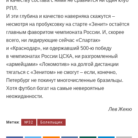
и качеству состава с ними не сравнится ни один клуб
РПЛ.
И эти глубина и качество наверняка скажутся –
несмотря на пробуксовку на старте «Зенит» остаётся
главным фаворитом чемпионата России. И, скорее
всего, ни лидирующие сейчас «Спартак»
и «Краснодар», ни одержавший 500-ю победу
в чемпионатах России ЦСКА, ни разгромленный
«армейцами» «Локомотив» на долгой дистанции
тягаться с «Зенитом» не смогут – если, конечно,
Петербург не покинут многочисленные бразильцы.
Хотя футбол богат на самые невероятные
неожиданности.
Лев Жекю
Метки:
№32
Болельщик