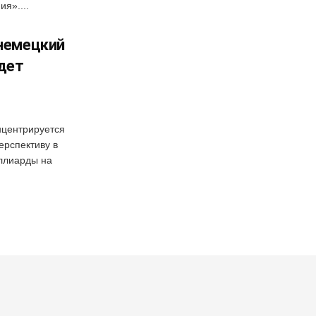
я»....
 немецкий
дет
нцентрируется
ерспективу в
иллиарды на