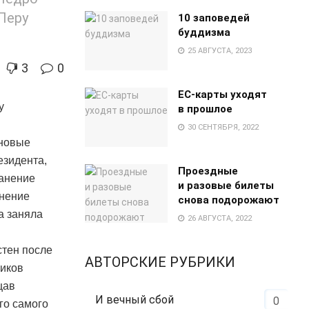
 Перу
10 заповедей
буддизма
25 АВГУСТА, 2023
3
0
EC-карты уходят
у
в прошлое
30 СЕНТЯБРЯ, 2022
 новые
езидента,
Проездные
ранение
и разовые билеты
инение
снова подорожают
а заняла
26 АВГУСТА, 2022
стен после
АВТОРСКИЕ РУБРИКИ
ников
щав
И вечный сбой
0
го самого