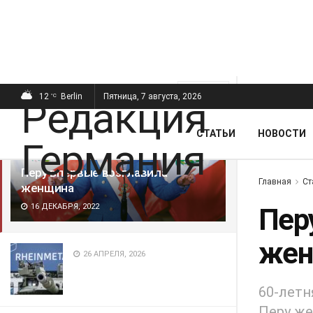
ПОСЛЕДНИЕ
ПОПУЛЯРНЫЕ
Фильтр
12
Berlin
Пятница, 7 августа, 2026
°C
СТАТЬИ
НОВОСТИ
Перу впервые возглавила
Главная
Ст
женщина
16 ДЕКАБРЯ, 2022
Пер
жен
26 АПРЕЛЯ, 2026
60-летн
Перу ж