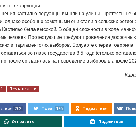
инять в коррупции.
щения Кастильо перуанцы вышли на улицы. Протесты не 
, однако особенно заметными они стали в сельских региона
 Кастильо была высокой. В общей сложности в ходе мани
емь человек. Протестующие требуют проведения досрочных
ских и парламентских выборов. Болуарте сперва говорила, 
оставаться во главе государства 3,5 года (столько оставал
, но после согласилась на проведение выборов в апреле 202
Кири
50
Темы недели
иться
202
Tweet
126
Поделиться
Под
Отправить
Поделиться