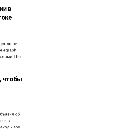
ии в
токе
ger достиг
elegraph
зетами The
, чтобы
объявил об
вок в
еход к эре