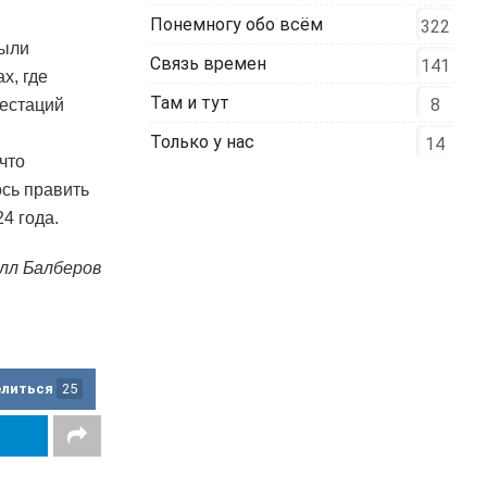
Понемногу обо всём
322
были
Связь времен
141
х, где
Там и тут
8
фестаций
Только у нас
14
что
ось править
4 года.
лл Балберов
елиться
25