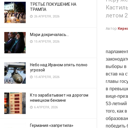
ТРЕТЬЕ ПОКУШЕНИЕ НА
Кастиль
ТРАМПА
летом 2
26 АПРЕЛЯ, 2026
Автор
Кири
Мэри докричалась…
15 АПРЕЛЯ, 2026
парламент
законодат
Небо над Ираном опять полно
выборы в 
угрозой
встав на 
15 АПРЕЛЯ, 2026
главы гос
в превыше
Кто зарабатывает на дорогом
вице-през
немецком бензине
53-летний
6 АПРЕЛЯ, 2026
того, как
образован
Германия «запретила»
победить 