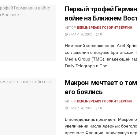
Первый трофей Герман
войне на Ближнем Вос
АВТОР
BERLINSPEAKS ГОВОРИТБЕРЛИН
9 МАРТА, 2026
0
Немецкий медиаконцерн Axel Sprin
соглашения о покупке британской T
Media Group (TMG), владеющей га
Daily Telegraph и The...
Макрон мечтает о том
его боялись
АВТОР
BERLINSPEAKS ГОВОРИТБЕРЛИН
3 МАРТА, 2026
0
В понедельник президент Макрон 
увеличении числа ядерных боеголо
арсенале Франции, подчеркнув пер