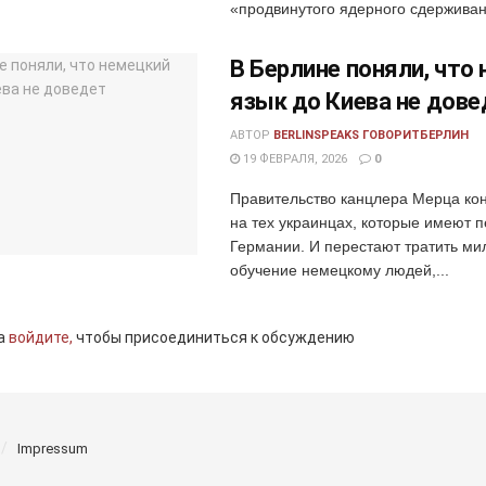
«продвинутого ядерного сдерживани
В Берлине поняли, что
язык до Киева не дове
АВТОР
BERLINSPEAKS ГОВОРИТБЕРЛИН
19 ФЕВРАЛЯ, 2026
0
Правительство канцлера Мерца ко
на тех украинцах, которые имеют п
Германии. И перестают тратить м
обучение немецкому людей,...
а
войдите,
чтобы присоединиться к обсуждению
Impressum