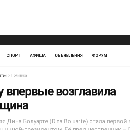
СПОРТ
АФИША
ОБЪЯВЛЕНИЯ
ФОРУМ
атьи
Политика
у впервые возглавила
щина
яя Дина Болуарте (Dina Boluarte) стала первой
енщиной-президентом. Её предшественник – 