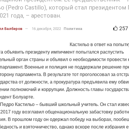
о (Pedro Castillo), который стал президентом
021 года, – арестован.
257
лл Балберов
16 декабря, 2022
Политика
Кастильо в ответ на попытк
а объявить президенту импичмент попытался распустить
ельный орган страны и объявил о необходимости провести
парламент. Военные и полиция не поддержали решение пр
сторону парламента. В результате тот проголосовал за отст
ударства от должности, а прокуратура предъявила ему обв
нии полномочий и коррупции. Должность главы государств
идент Болуарте.
 Педро Кастильо – бывший школьный учитель. Он стал изве
 в 2017 году возглавил общенациональную забастовку работ
ия. В прошлом году он одержал победу на выборах, пообе
бедность и взяточничество, однако вскоре после избрания е