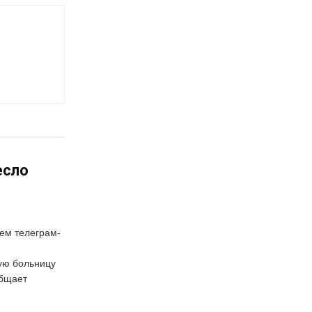
есло
оем телеграм-
ую больницу
общает