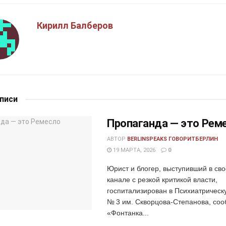
Кирилл Балберов
аписи
Пропаганда — это Рем
АВТОР
BERLINSPEAKS ГОВОРИТБЕРЛИН
19 МАРТА, 2026
0
Юрист и блогер, выступивший в св
канале с резкой критикой власти,
госпитализирован в Психиатрическ
№ 3 им. Скворцова-Степанова, со
«Фонтанка...