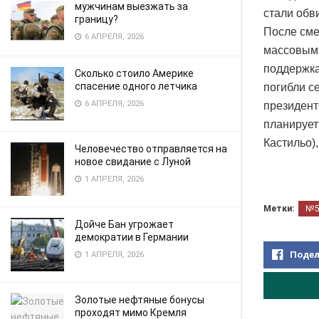
мужчинам выезжать за
стали обв
границу?
После сме
6 АПРЕЛЯ, 2026
массовыми
поддержка
Сколько стоило Америке
спасение одного летчика
погибли с
6 АПРЕЛЯ, 2026
президент
планирует 
Кастильо)
Человечество отправляется на
новое свидание с Луной
1 АПРЕЛЯ, 2026
Метки:
№
Дойче Бан угрожает
демократии в Германии
Подел
1 АПРЕЛЯ, 2026
Золотые нефтяные бонусы
проходят мимо Кремля