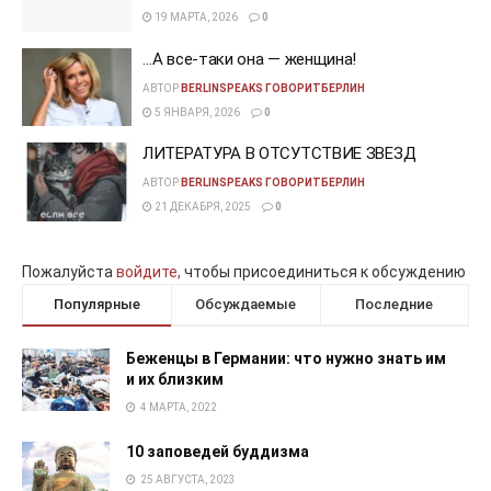
19 МАРТА, 2026
0
…А все-таки она — женщина!
АВТОР
BERLINSPEAKS ГОВОРИТБЕРЛИН
5 ЯНВАРЯ, 2026
0
ЛИТЕРАТУРА В ОТСУТСТВИЕ ЗВЕЗД
АВТОР
BERLINSPEAKS ГОВОРИТБЕРЛИН
21 ДЕКАБРЯ, 2025
0
Пожалуйста
войдите,
чтобы присоединиться к обсуждению
Популярные
Обсуждаемые
Последние
Беженцы в Германии: что нужно знать им
и их близким
4 МАРТА, 2022
10 заповедей буддизма
25 АВГУСТА, 2023