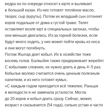
ведра он по очереди относит к юрте и выливает
в большой казан. Из них готовят топлёное масло,
творог, сыр (куруты). Потом их младший сын отгоняет
коров подальше от дома к густой траве. Телят
оставляют возле юрт в специальных загонах, чтобы
они меньше двигались. Из-за горной болезни, если
будут много ходить, у них может пойти кровь из носа
и они могут погибнуть.
Потом Жыпар доит кобыл. Их в хозяйстве тоже
восемь голов. Балкыбек также придерживает жеребят.
С кобылами сложнее, их нужно доить в день 4−5 раз.
Кобылье молоко считается очень ценным полезным
напитком, и из него готовят кумыс.
«С каждым годом приходится всё тяжелее. Раньше
в молодости я не замечала усталости. Могла
до 20 коров и кобыл доить сразу. Сейчас, может,
возраст и сказывается (54 года), сильно устаю и часто