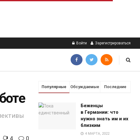
Войти
Зарегистрироваться
Популярные
Обсуждаемые
Последние
аботе
Беженцы
в Германии: что
спективы
нужно знать им и их
близким
4 МАРТА, 2022
4
0