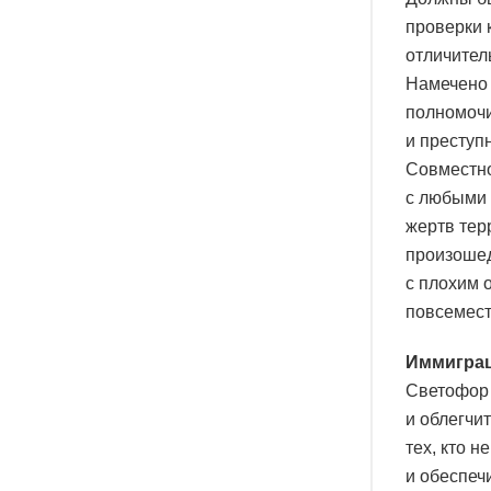
проверки 
отличител
Намечено 
полномочи
и преступ
Совместно
с любыми 
жертв тер
произошед
с плохим 
повсемест
Иммигра
Светофор 
и облегчи
тех, кто 
и обеспеч