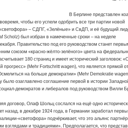
В Берлине представлен к
 вовремя, чтобы его успели одобрить все три партии новой
«светофора» – СДПГ, «Зелёные» и СвДП, и её будущий ли
af Scholz) был избран в намеченные сроки – на неделе
 декабря. Правительство под его руководством станет первы
нним союзом «красно-жёлто-зелёного» цвета на федеральн
асчитывает 180 страниц и имеет исторический заголовок: «
 прогресс» (Mehr Fortschritt wagen), что является прямой 
Осмелиться на больше демократии» (Mehr Demokratie wagen)
ду было озаглавлено соглашение первой в истории Западн
социал-демократов и либералов под руководством Вилли Бр
яя договор, Олаф Шольц сослался на ещё одно историческ
лет назад, в декабре 1924 года, в Германии заработал перв
оалиции-«светофора» подчёркивает, что это альянс партнёр
и взглядами и традициями». Предполагается, что представ