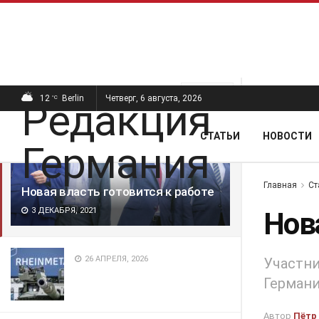
ПОСЛЕДНИЕ
ПОПУЛЯРНЫЕ
Фильтр
12
Berlin
Четверг, 6 августа, 2026
°C
СТАТЬИ
НОВОСТИ
Главная
Ст
Новая власть готовится к работе
3 ДЕКАБРЯ, 2021
Нов
26 АПРЕЛЯ, 2026
Участни
Германи
Автор
Пётр