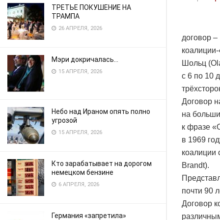
ТРЕТЬЕ ПОКУШЕНИЕ НА
ТРАМПА
26 АПРЕЛЯ, 2026
договор –
коалиции-
Мэри докричалась…
Шольц (Ol
15 АПРЕЛЯ, 2026
с 6 по 10
трёхсторо
Договор н
Небо над Ираном опять полно
на больший
угрозой
к фразе «
15 АПРЕЛЯ, 2026
в 1969 го
коалиции 
Кто зарабатывает на дорогом
Brandt).
немецком бензине
Представл
6 АПРЕЛЯ, 2026
почти 90 
Договор к
Германия «запретила»
различным