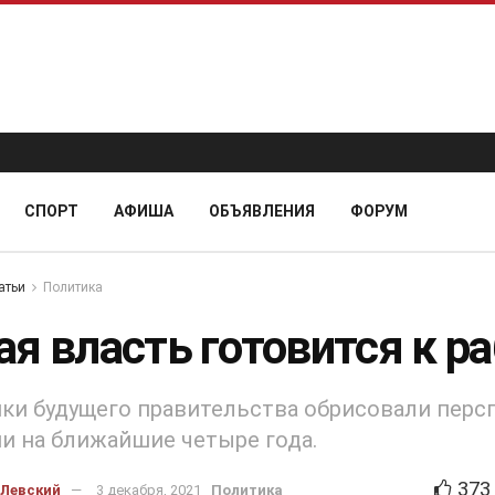
СПОРТ
АФИША
ОБЪЯВЛЕНИЯ
ФОРУМ
атьи
Политика
ая власть готовится к р
ки будущего правительства обрисовали пер
и на ближайшие четыре года.
373
 Левский
3 декабря, 2021
Политика