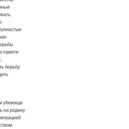
анные
вать.
е
тупностью
нег.
борьбы
м памяти
,
ть борьбу
дить
ом убежище
ь на родину
ммиграцией
рством