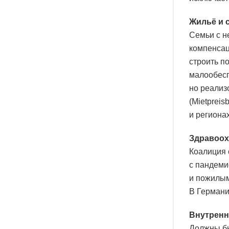
Жильё и 
Семьи с н
компенсац
строить по
малообесп
но реализ
(Mietprei
и региона
Здравоох
Коалиция 
с пандеми
и пожилым
В Германи
Внутренн
Должны бы