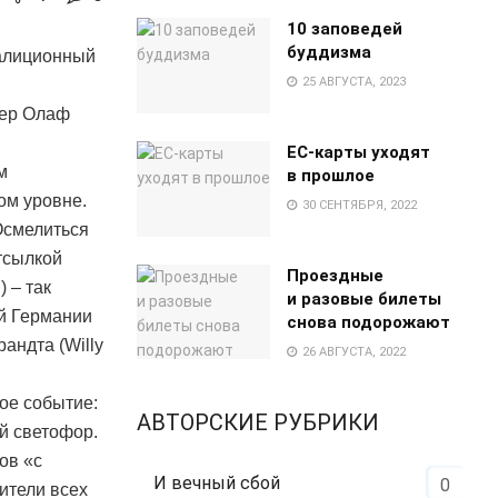
10 заповедей
буддизма
оалиционный
25 АВГУСТА, 2023
дер Олаф
EC-карты уходят
м
в прошлое
ом уровне.
30 СЕНТЯБРЯ, 2022
Осмелиться
отсылкой
Проездные
 – так
и разовые билеты
ой Германии
снова подорожают
андта (Willy
26 АВГУСТА, 2022
ое событие:
АВТОРСКИЕ РУБРИКИ
ый светофор.
ов «с
И вечный сбой
0
ители всех