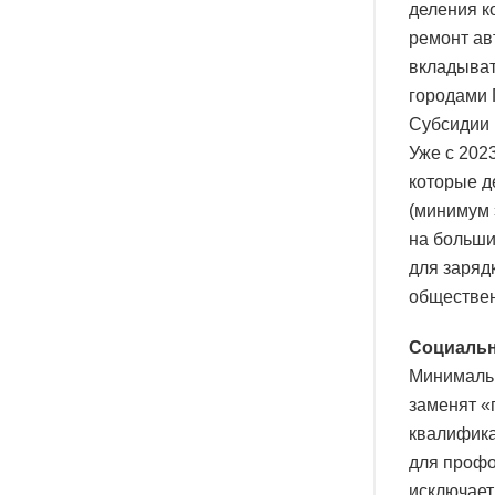
деления к
ремонт ав
вкладыват
городами 
Субсидии 
Уже с 202
которые д
(минимум 
на больши
для заряд
обществен
Социальн
Минимальн
заменят «
квалифика
для профо
исключает