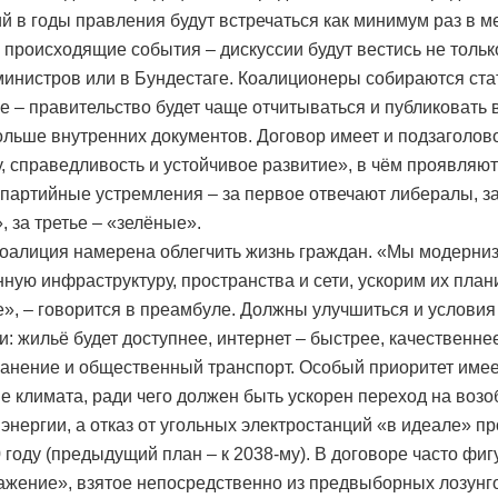
ий в годы правления будут встречаться как минимум раз в м
 происходящие события – дискуссии будут вестись не тольк
министров или в Бундестаге. Коалиционеры собираются ста
е – правительство будет чаще отчитываться и публиковать 
ольше внутренних документов. Договор имеет и подзаголов
у, справедливость и устойчивое развитие», в чём проявляю
партийные устремления – за первое отвечают либералы, за
, за третье – «зелёные».
оалиция намерена облегчить жизнь граждан. «Мы модерни
ную инфраструктуру, пространства и сети, ускорим их пла
е», – говорится в преамбуле. Должны улучшиться и условия
и: жильё будет доступнее, интернет – быстрее, качественне
анение и общественный транспорт. Особый приоритет имее
е климата, ради чего должен быть ускорен переход на во
 энергии, а отказ от угольных электростанций «в идеале» п
0 году (предыдущий план – к 2038-му). В договоре часто фиг
ажение», взятое непосредственно из предвыборных лозунг