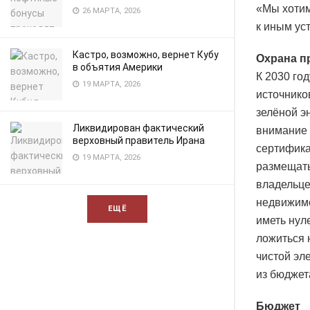
«Мы хотим
26 МАРТА, 2026
к иным ус
Кастро, возможно, вернет Кубу
Охрана 
в объятия Америки
К 2030 го
19 МАРТА, 2026
источнико
зелёной э
Ликвидирован фактический
внимание 
верховный правитель Ирана
сертифика
19 МАРТА, 2026
размещать
владельце
недвижимо
ЕЩЁ
иметь нул
ложиться 
чистой эл
из бюджета
Бюджет