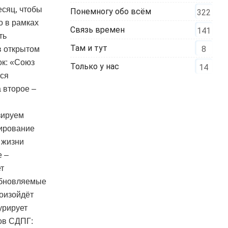
есяц, чтобы
Понемногу обо всём
322
о в рамках
Связь времен
141
ть
Там и тут
8
в открытом
ок: «Союз
Только у нас
14
тся
 второе –
зируем
нирование
 жизни
е –
т
зобновляемые
роизойдёт
урирует
ов СДПГ: