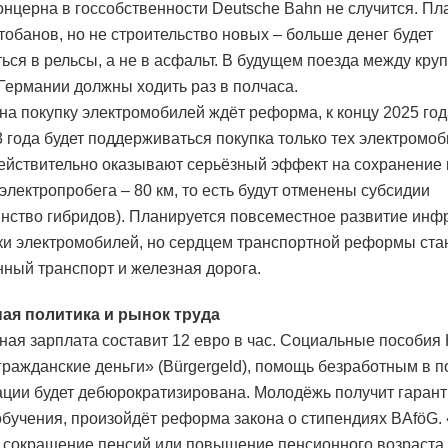
онцерна в госсобственности Deutsche Bahn не случится. Пл
тобанов, но не строительство новых – больше денег будет
ься в рельсы, а не в асфальт. В будущем поезда между кр
Германии должны ходить раз в полчаса.
на покупку электромобилей ждёт реформа, к концу 2025 год
3 года будет поддерживаться покупка только тех электромоб
ействительно оказывают серьёзный эффект на сохранение
электропробега – 80 км, то есть будут отменены субсидии
нство гибридов). Планируется повсеместное развитие инф
ки электромобилей, но сердцем транспортной реформы ста
ный транспорт и железная дорога.
ая политика и рынок труда
ая зарплата составит 12 евро в час. Социальные пособия H
гражданские деньги» (Bürgergeld), помощь безработным в
ции будет дебюрократизирована. Молодёжь получит гарант
бучения, произойдёт реформа закона о стипендиях BAföG
 сокращение пенсий или повышение пенсионного возраста.