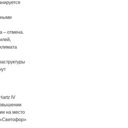
анируется
упными
а – отмена.
илей,
 климата
раструктуры
нут
artz IV
 повышении
ии на место
. «Светофор»