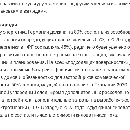
 развивать культуру уважения – к другим мнениям и аргуме
тановкам и взглядам».
природы
ду энергетика Германии должна на 80% состоять из возобн
в энергии (в предыдущих планах значились 65%, в 2020 год
нергетики в ФРГ составляла 45%), ради чего будет уделено 
развитию солнечных и ветровых электростанций, включая 
ции и планирования. На всех «подходящих поверхностях»
ся солнечные батареи – фактически это станет правилом д
в домов и обязанностью для застройщиков коммерческой
сти. 50% энергии, идущей на отопление, в Германии 2030 
евой углеродный след. Бремя дополнительных расходов не
на потребителя: дополнительные затраты на выработку эко
ектроэнергии (EEG-Umlage) с 2023 года будут финансирова
, а не составлять часть стоимости киловатт-часа тока.