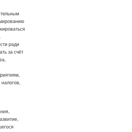
ительным
рмированию
анироваться
.
сти ради
ть за счёт
ва,
приятиям,
 налогов,
ния,
азвитие,
шегося