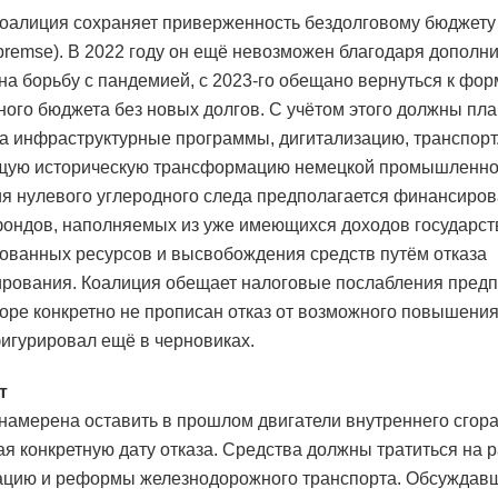
оалиция сохраняет приверженность бездолговому бюджету
bremse). В 2022 году он ещё невозможен благодаря дополн
на борьбу с пандемией, с 2023-го обещано вернуться к фо
ого бюджета без новых долгов. С учётом этого должны пл
а инфраструктурные программы, дигитализацию, транспорт
щую историческую трансформацию немецкой промышленно
я нулевого углеродного следа предполагается финансирова
ондов, наполняемых из уже имеющихся доходов государст
ованных ресурсов и высвобождения средств путём отказа
ирования. Коалиция обещает налоговые послабления пред
воре конкретно не прописан отказ от возможного повышения
игурировал ещё в черновиках.
т
намерена оставить в прошлом двигатели внутреннего сгора
ая конкретную дату отказа. Средства должны тратиться на р
цию и реформы железнодорожного транспорта. Обсуждав