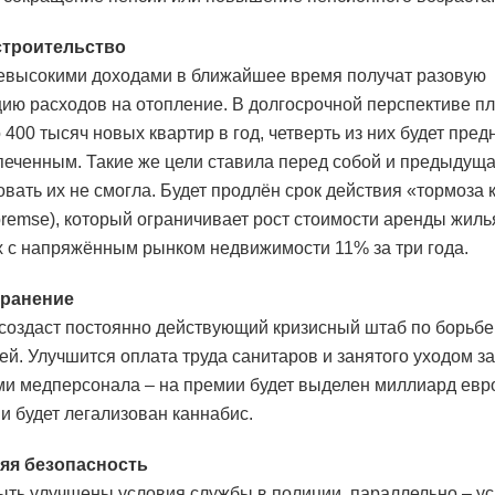
строительство
евысокими доходами в ближайшее время получат разовую
ию расходов на отопление. В долгосрочной перспективе п
 400 тысяч новых квартир в год, четверть из них будет пре
еченным. Такие же цели ставила перед собой и предыдуща
овать их не смогла. Будет продлён срок действия «тормоза 
sbremse), который ограничивает рост стоимости аренды жиль
х с напряжённым рынком недвижимости 11% за три года.
ранение
создаст постоянно действующий кризисный штаб по борьбе
ей. Улучшится оплата труда санитаров и занятого уходом з
и медперсонала – на премии будет выделен миллиард евр
и будет легализован каннабис.
яя безопасность
ть улучшены условия службы в полиции, параллельно – у