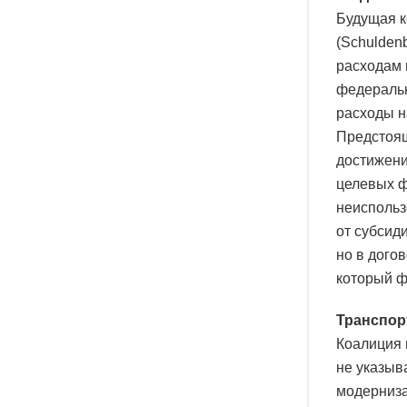
Будущая к
(Schulden
расходам 
федеральн
расходы н
Предстоя
достижени
целевых ф
неиспольз
от субсид
но в дого
который ф
Транспор
Коалиция 
не указыв
модерниза