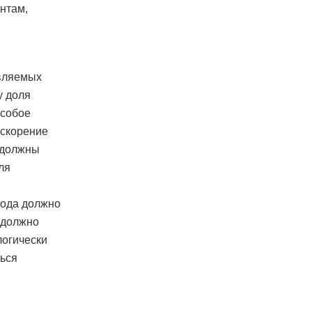
нтам,
овляемых
у доля
особое
ускорение
 должны
ля
года должно
 должно
логически
ться