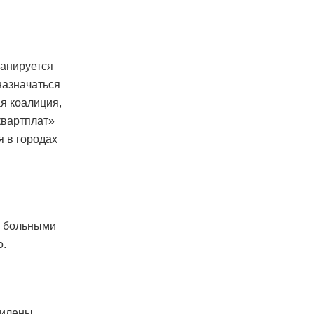
ланируется
дназначаться
я коалиция,
квартплат»
я в городах
а больными
о.
силены