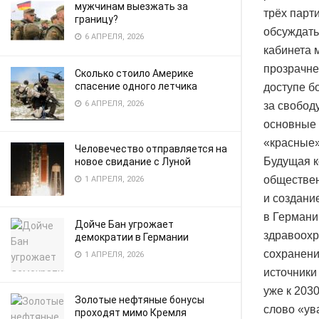
мужчинам выезжать за
трёх парт
границу?
обсуждать
6 АПРЕЛЯ, 2026
кабинета 
прозрачне
Сколько стоило Америке
спасение одного летчика
доступе б
6 АПРЕЛЯ, 2026
за свобод
основные 
«красные»
Человечество отправляется на
Будущая к
новое свидание с Луной
обществен
1 АПРЕЛЯ, 2026
и создани
в Германи
Дойче Бан угрожает
здравоохр
демократии в Германии
сохранени
1 АПРЕЛЯ, 2026
источники
уже к 203
Золотые нефтяные бонусы
слово «ув
проходят мимо Кремля