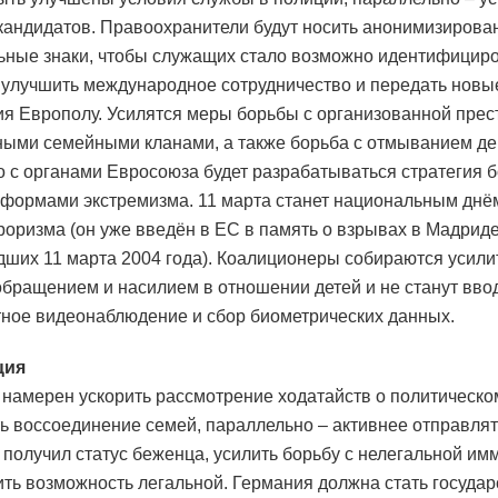
кандидатов. Правоохранители будут носить анонимизиров
ьные знаки, чтобы служащих стало возможно идентифициро
улучшить международное сотрудничество и передать новы
я Европолу. Усилятся меры борьбы с организованной прес
ными семейными кланами, а также борьба с отмыванием де
 с органами Евросоюза будет разрабатываться стратегия 
формами экстремизма. 11 марта станет национальным днё
роризма (он уже введён в ЕС в память о взрывах в Мадриде
ших 11 марта 2004 года). Коалиционеры собираются усили
обращением и насилием в отношении детей и не станут вво
ное видеонаблюдение и сбор биометрических данных.
ция
намерен ускорить рассмотрение ходатайств о политическ
ть воссоединение семей, параллельно – активнее отправлят
не получил статус беженца, усилить борьбу с нелегальной и
ить возможность легальной. Германия должна стать госуда